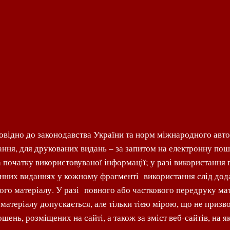
відно до законодавства України та норм міжнародного авто
ання, для друкованих видань – за запитом на електронну по
а початку використовуваної інформації; у разі використання 
онних виданнях у кожному фрагменті використання слід дода
ного матеріалу. У разі повного або часткового передруку ма
атеріалу допускається, але тільки тією мірою, що не призво
шень, розміщених на сайті, а також за зміст веб-сайтів, на я