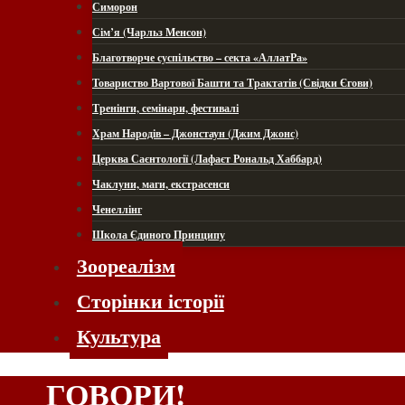
Симорон
Сім’я (Чарльз Менсон)
Благотворче суспільство – секта «АллатРа»
Товариство Вартової Башти та Трактатів (Свідки Єгови)
Тренінги, семінари, фестивалі
Храм Народів – Джонстаун (Джим Джонс)
Церква Саєнтології (Лафаєт Рональд Хаббард)
Чаклуни, маги, екстрасенси
Ченеллінг
Школа Єдиного Принципу
Зоореалізм
Сторінки історії
Культура
ГОВОРИ!