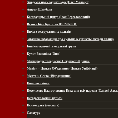
Академія прикладних наук (Олег Мальцев)
Ашрам Шамбали
Богородицький центр (Іоан Береславський)
Велике Біле Братство ЮСМАЛОС
Вихід з деструктивних культів
Загальна інформація про культи: їх сутність і методи впливу
Інші езотеричні та окультні групи
Культ Раджніша (Ошо)
Міжнародне товариство Свідомості Крішни
Муніти – Церква Об’єднання (Церква Уніфікації)
Мунтян. Секта “Відродження”
Нове покоління
Посольство Благословенне Боже для всіх народів (Сандей Адел
Псевдоекологічні культи
Псинокульт (зоосекта)
Садхгуру