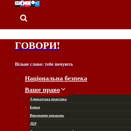
Перейти
до
вмісту
ГОВОРИ!
Вільне слово: тебе почують
Національна безпека
Ваше право
Адвокатська практика
Банки
Виконання покарань
ДБР