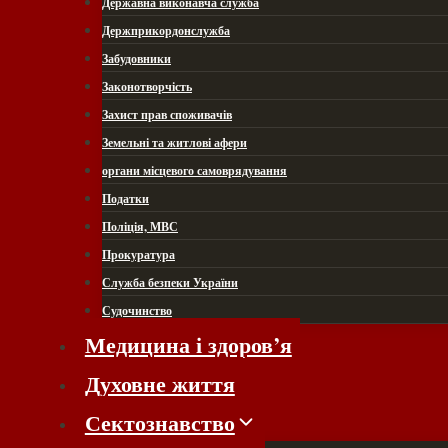
Державна виконавча служба
Держприкордонслужба
Забудовники
Законотворчість
Захист прав споживачів
Земельні та житлові афери
органи місцевого самоврядування
Податки
Поліція, МВС
Прокуратура
Служба безпеки України
Судочинство
Медицина і здоров’я
Духовне життя
Сектознавство