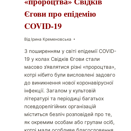
«пророцтва» Свідків
Єгови про епідемію
COVID-19
Від
Ірина Кременовська
З поширенням у світі епідемії COVID-
19 у колах Свідків Єгови стали
масово з’являтися різні «пророцтва»,
котрі нібито були висловлені задовго
до виникнення нової коронавірусної
інфекції. Загалом у культовій
літературі та періодиці багатьох
псевдорелігійних організацій
міститься безліч розповідей про те,
як окремим особам або групам осіб,
котрі мали особливе благословення