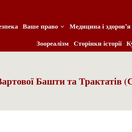
езпека
Ваше право
Медицина і здоров’я
Зоореалізм
Сторінки історії
К
артової Башти та Трактатів (