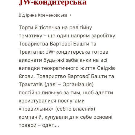
JW-кондитерська
Від
Ірина Кременовська
Торти й тістечка на релігійну
тематику – ще один напрям заробітку
Товариства Вартової Башти та
Трактатів: JW-кондитерська готова
виконати будь-які забаганки на всі
випадки теократичного життя Свідків
Єгови. Товариство Вартової Башти та
Трактатів (далі – Організація)
постійно пильнує за тим, щоб адепти
користувалися послугами
«правильних» (себто власних)
компаній, купували для себе основні
товари – одяг,…