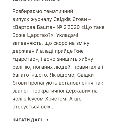
Розбираємо тематичний
випуск журналу Свідків Єгови –
«Вартова Башта» № 2’2020 «Що таке
Боже Царство?». Укладачі
запевняють, що скоро на зміну
державній владі прийде їхнє
«царство», і воно знищить хибну
релігію, поганих людей, правителів і
багато іншого. Як відомо, Свідки
Єгови пропагують встановлення так
званої «теократичної держави» на
чолі з Ісусом Христом. А що
стосується всіх…
ЧИТАТИ ДАЛІ