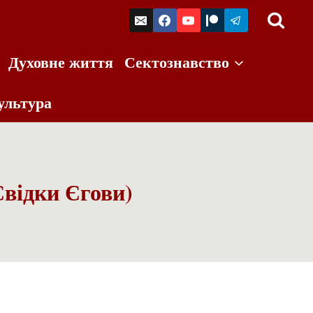
Духовне життя
Сектознавство
ультура
Свідки Єгови)