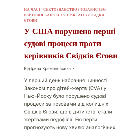
НА ЧАСІ
|
СЕКТОЗНАВСТВО
|
ТОВАРИСТВО
ВАРТОВОЇ БАШТИ ТА ТРАКТАТІВ (СВІДКИ
ЄГОВИ)
У США порушено перші
судові процеси проти
керівників Свідків Єгови
Від
Ірина Кременовська
У перший день набрання чинності
Законом про дітей-жертв (CVA) у
Нью-Йорку було порушено судові
процеси за позовами від колишніх
Свідків Єгови, що в дитинстві стали
жертвами педофілії. Експерти
прогнозують нову хвилю аналогічних