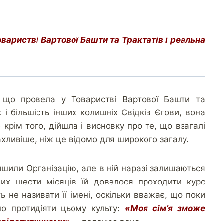
оваристві Вартової Башти та Трактатів і реальна
що провела у Товаристві Вартової Башти та
к і більшість інших колишніх Свідків Єгови, вона
 крім того, дійшла і висновку про те, що взагалі
ахливіше, ніж це відомо для широкого загалу.
алишили Організацію, але в ній наразі залишаються
рших шести місяців їй довелося проходити курс
ь не називати її імені, оскільки вважає, що поки
о протидіяти цьому культу:
«Моя сім’я зможе