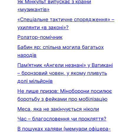
Як Мінкульт випускає з країни
«музикантів»
«Спеціальне тактичне спорядження» –
ухилянти «в законі»?
Ролатор-помічник
Бабин яр: спільна могила багатьох
народів
Пам’ятник «Ангели незнані» у Ватикані
– бронзовий човен, у якому пливуть
долі мільйонів
Не лише призов: Міноборони посилює
боротьбу з фейками про мобілізацію
Меса, яка не закінчується ніколи
Час – благословення чи прокляття?
В пошуках халяви (мемуари офiцера-