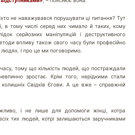
 «відступниками»
, – пояснює вона.
іхто не наважувався порушувати ці питання? Тут
, в тому числі серед них чимало й таких, кому
лідок серйозних маніпуляцій і деструктивного
методи впливу також свого часу були професійно
 людях. І про це ми поговоримо.
 часу, тому що кількість людей, що постраждали
невпинно зростає. Крім того, нерідкими стали
і колишніх Свідків Єгови. А це вже – справжній
жливо, і не лише для допомоги жінці, котра
всіх тих людей, котрі залишаються заручниками