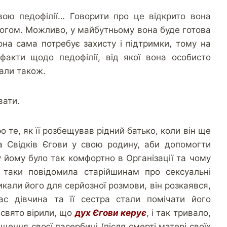
вою педофілії… Говорити про це відкрито вона
ологом. Можливо, у майбутньому вона буде готова
она сама потребує захисту і підтримки, тому на
акти щодо педофілії, від якої вона особисто
али також.
вати.
 те, як її розбещував рідний батько, коли він ще
а Свідків Єгови у свою родину, аби допомогти
му йому було так комфортно в Організації та чому
 таки повідомила старійшинам про сексуальні
икали його для серйозної розмови, він розкаявся,
ас дівчина та її сестра стали помічати його
свято вірили, що
дух Єгови керує
, і так тривало,
ення своєї пасербиці (після смерті матері своїх