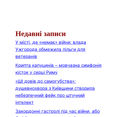
Недавні записи
У місті, де «немає» війни: влада
Ужгорода обмежила пільги для
ветеранів
Крипта капуцинів – мовчазна симфонія
кісток у серці Риму
«ШІ довів до самогубства»:
душевнохвора з Київщини створила
небезпечний фейк про штучний
інтелект
Закордонні гастролі під час війни, або