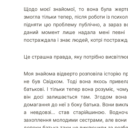
Щодо моєї знайомої, то вона була жерт
змогла тільки тепер, після роботи із псих
підняти цю проблему публічно, а зараз в
даний момент лише надала мені певні ф
постраждала і знає людей, котрі постражд
Це страшна правда, яку потрібно висвітлю
Моя знайома відверто розповіла історію про
не був Свідком. Тоді вона якось привел
батькові. І тільки тепер вона розуміє, чо
він досі залишається там. Згодом вона
домагання до неї з боку батька. Вони викл
а невдовзі… став старійшиною. Водноч
захоплення молодими сестрами, але вони 
допоки батька таки не виключили за розбещ