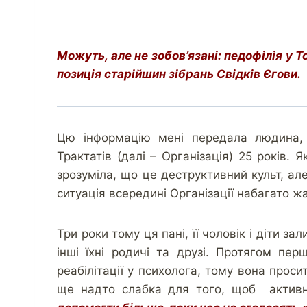
Можуть, але не зобов’язані: педофілія у Т
позиція старійшин зібрань Свідків Єгови.
Цю інформацію мені передала людина, 
Трактатів (далі – Організація) 25 років. Я
зрозуміла, що це деструктивний культ, але
ситуація всередині Організації набагато ж
Три роки тому ця пані, її чоловік і діти з
інші їхні родичі та друзі. Протягом пе
реабілітації у психолога, тому вона просит
ще надто слабка для того, щоб активн