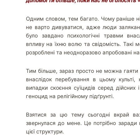
допомогти більше, поки нас не оголосять
Одним словом, тем багато. Чому раніше н
не варто дивуватися, адже люди залякані
було завдано психологічні травми внас
впливу на їхню волю та свідомість. Такі 
розроблені та неодноразово апробовані на
Тим більше, зараз просто не можна гаяти
внаслідок перебування в цьому культі, 
випадки скоєння суїцидів серед дійсних 
геноцид на релігійному підґрунті.
Взятися за цю тему сьогодні вкрай ва
звернулася до мене. Це потрібно заради 
цієї структури.