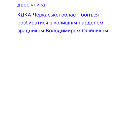
дворiчника)
КДКА Черкаської області боїться
розбиратися з колишнім нардепом-
зрадником Володимиром Олійником