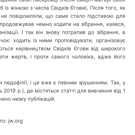
із жінкою з числа Свідків Єгови). Після того, як
и не повідомляли, що саме стало підставою для
 продовжував чемно ходити на зібрання, каявся,
ізації. І так він знову потрапив до зібрання, в
ок: ходить із ними проповідувати, організовує
уються керівництвом Свідків Єгови від широкого
роти жертв, і проти самого чоловіка, адже його
 педофілії, і це вже є певним зрушенням. Так, у
2019 р.), де містяться статті для вивчення від 1
чено низку публікацій.
то: jw.org