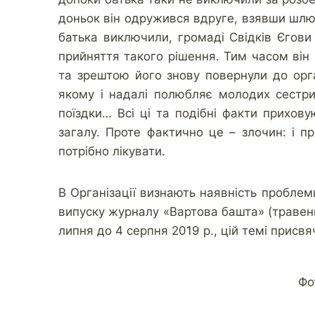
доньок він одружився вдруге, взявши шлюб 
батька виключили, громаді Свідків Єгов
прийняття такого рішення. Тим часом він
та зрештою його знову повернули до орган
якому і надалі полюбляє молодих сестрич
поїздки… Всі ці та подібні факти прихов
загалу. Проте фактично це – злочин: і п
потрібно лікувати.
В Організації визнають наявність проблеми
випуску журналу «Вартова башта» (травень 
липня до 4 серпня 2019 р., цій темі присвя
Фо