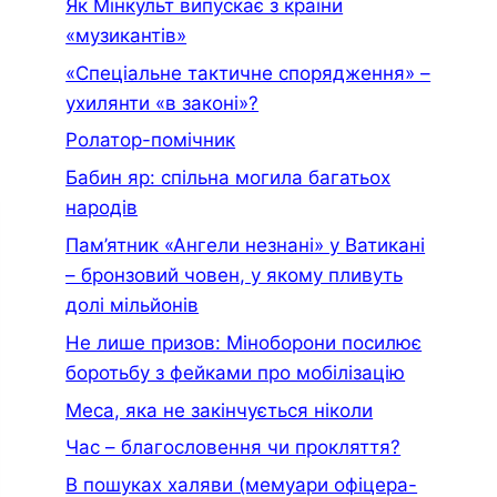
Як Мінкульт випускає з країни
«музикантів»
«Спеціальне тактичне спорядження» –
ухилянти «в законі»?
Ролатор-помічник
Бабин яр: спільна могила багатьох
народів
Пам’ятник «Ангели незнані» у Ватикані
– бронзовий човен, у якому пливуть
долі мільйонів
Не лише призов: Міноборони посилює
боротьбу з фейками про мобілізацію
Меса, яка не закінчується ніколи
Час – благословення чи прокляття?
В пошуках халяви (мемуари офiцера-