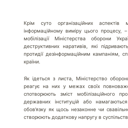
Крім суто організаційних аспектів 
інформаційному виміру цього процесу, 
мобілізації Міністерства оборони Укр
деструктивних наративів, які підривают
протидії дезінформаційним кампаніям, с
країни.
Як ідеться з листа, Міністерство оборон
реагує на них у межах своїх повноваже
спотворюють зміст мобілізаційного пр
державних інституцій або намагаютьс
обов’язку як щось незаконне чи свавільне
створюють додаткову напругу в суспільств