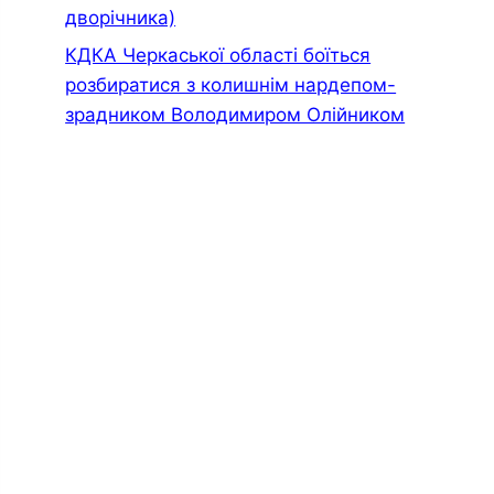
дворiчника)
КДКА Черкаської області боїться
розбиратися з колишнім нардепом-
зрадником Володимиром Олійником