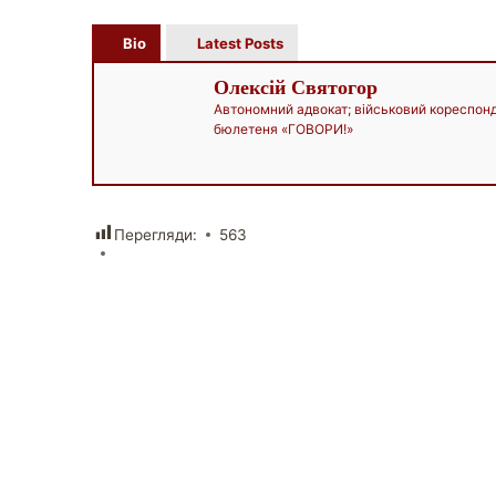
Bio
Latest Posts
Олексій Святогор
Автономний адвокат; військовий кореспон
бюлетеня «ГОВОРИ!»
Перегляди:
563