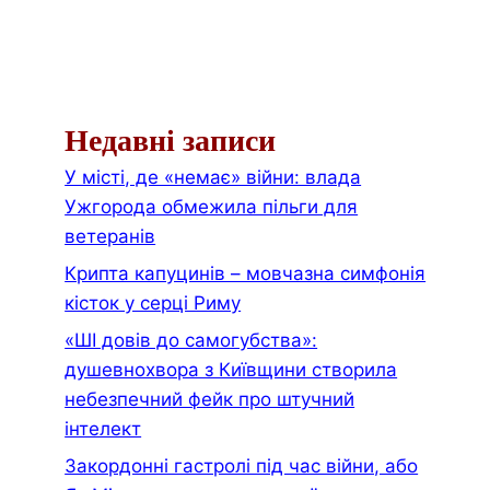
Недавні записи
У місті, де «немає» війни: влада
Ужгорода обмежила пільги для
ветеранів
Крипта капуцинів – мовчазна симфонія
кісток у серці Риму
«ШІ довів до самогубства»:
душевнохвора з Київщини створила
небезпечний фейк про штучний
інтелект
Закордонні гастролі під час війни, або