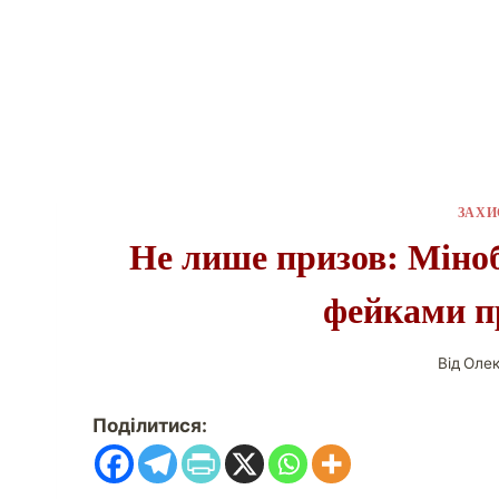
ЗАХИ
Не лише призов: Міно
фейками п
Від
Олек
Поділитися: