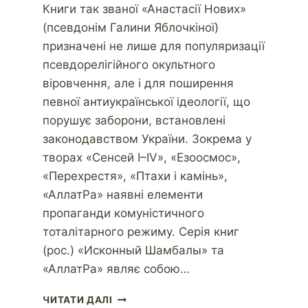
Книги так званої «Анастасії Нових»
(псевдонім Галини Яблочкіної)
призначені не лише для популяризації
псевдорелігійного окультного
віровчення, але і для поширення
певної антиукраїнської ідеології, що
порушує заборони, встановлені
законодавством України. Зокрема у
творах «Сенсей I–IV», «Езоосмос»,
«Перехрестя», «Птахи і камінь»,
«АллатРа» наявні елементи
пропаганди комуністичного
тоталітарного режиму. Серія книг
(рос.) «Исконный Шамбалы» та
«АллатРа» являє собою…
ЧИТАТИ ДАЛІ