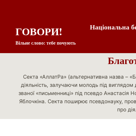
Національна б
ГОВОРИ!
Вільне слово: тебе почують
Благот
Секта «АллатРа» (альтернативна назва – «Б
діяльність, залучаючи молодь під виглядом д
званої «письменниці» під псевдо Анастасія Н
Яблочкіна. Секта поширює псевдонауку, пров
про дія