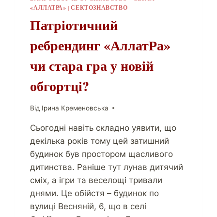
«АЛЛАТРА»
|
СЕКТОЗНАВСТВО
Патріотичний
ребрендинг «АллатРа»
чи стара гра у новій
обгортці?
Від
Ірина Кременовська
Сьогодні навіть складно уявити, що
декілька років тому цей затишний
будинок був простором щасливого
дитинства. Раніше тут лунав дитячий
сміх, а ігри та веселощі тривали
днями. Це обійстя – будинок по
вулиці Весняній, 6, що в селі