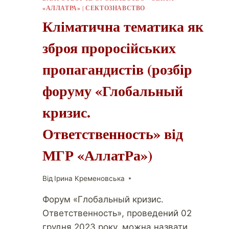
«АЛЛАТРА»
|
СЕКТОЗНАВСТВО
Кліматична тематика як
зброя проросійських
пропагандистів (розбір
форуму «Глобальный
кризис.
Ответственность» від
МГР «АллатРа»)
Від
Ірина Кременовська
Форум «Глобальный кризис.
Ответственность», проведений 02
грудня 2023 року, можна назвати