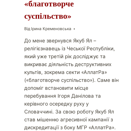
«благотворче
суспільство»
Від
Ірина Кременовська
До мене звернувся Якуб Ял –
релігієзнавець із Чеської Республіки,
який уже третій рік досліджує та
викриває діяльність деструктивних
культів, зокрема секти «АллатРа»
(«благотворче суспільство»). Саме він
допоміг встановити місце
перебування Ігоря Данілова та
керівного осередку руху у
Словаччині. За свою роботу Якуб Ял
став мішенню агресивної кампанії з
дискредитації з боку МГР «АллатРа».