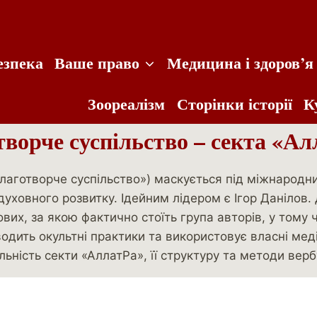
езпека
Ваше право
Медицина і здоров’я
Зоореалізм
Сторінки історії
К
ворче суспільство – секта «А
лаготворче суспільство») маскується під міжнародн
уховного розвитку. Ідейним лідером є Ігор Данілов.
ових, за якою фактично стоїть група авторів, у тому
одить окультні практики та використовує власні мед
льність секти «АллатРа», її структуру та методи вер