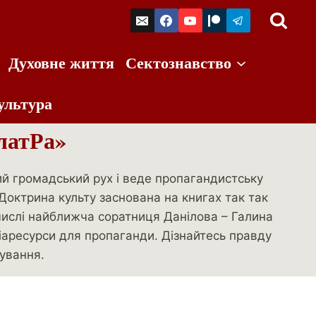
Духовне життя
Сектознавство
ультура
ллатРа»
ий громадський рух і веде пропагандистську
 Доктрина культу заснована на книгах так так
 числі найближча соратниця Данілова – Галина
іаресурси для пропаганди. Дізнайтесь правду
бування.