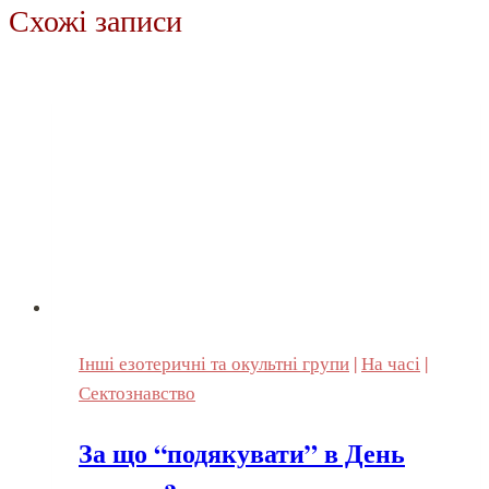
Схожі записи
Інші езотеричні та окультні групи
|
На часі
|
Сектознавство
За що “подякувати” в День