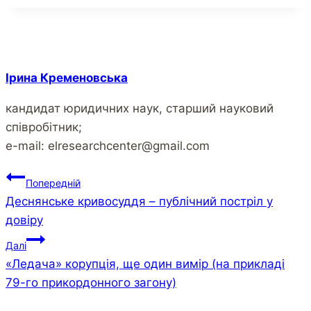
Ірина Кременовська
кандидат юридичних наук, старший науковий
співробітник;
e-mail: elresearchcenter@gmail.com
Навігація
Попередній
Деснянське кривосуддя – публічний постріл у
записів
довіру
Далі
«Ледача» корупція, ще один вимір (на прикладі
79-го прикордонного загону)