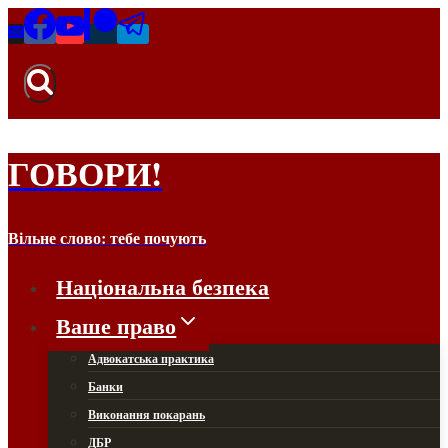
Перейти
до
вмісту
ГОВОРИ!
Вільне слово: тебе почують
Національна безпека
Ваше право
Адвокатська практика
Банки
Виконання покарань
ДБР