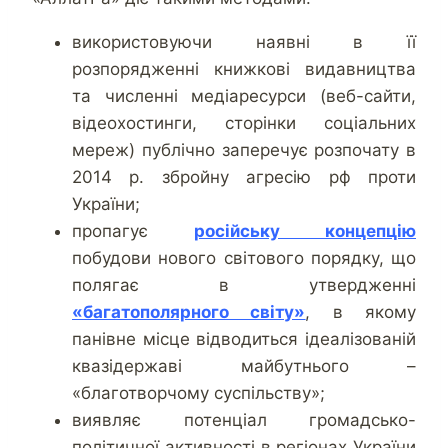
використовуючи наявні в її
розпорядженні книжкові видавництва
та численні медіаресурси (веб-сайти,
відеохостинги, сторінки соціальних
мереж) публічно заперечує розпочату в
2014 р. збройну агресію рф проти
України;
пропагує
російську концепцію
побудови нового світового порядку, що
полягає в утвердженні
«багатополярного світу»
, в якому
панівне місце відводиться ідеалізованій
квазідержаві майбутнього –
«благотворчому суспільству»;
виявляє потенціал громадсько-
політичної активності в регіонах України