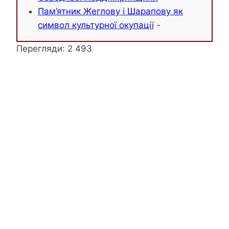
Пам’ятник Жеглову і Шарапову як
символ культурної окупації
-
Перегляди:
2 493