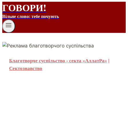
ГОВОРИ!
Вільне слово: тебе почують
Благотворче суспільство - секта «АллатРа»
|
Сектознавство