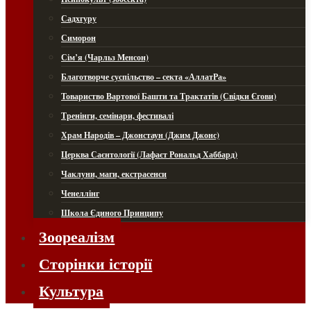
Садхгуру
Симорон
Сім’я (Чарльз Менсон)
Благотворче суспільство – секта «АллатРа»
Товариство Вартової Башти та Трактатів (Свідки Єгови)
Тренінги, семінари, фестивалі
Храм Народів – Джонстаун (Джим Джонс)
Церква Саєнтології (Лафаєт Рональд Хаббард)
Чаклуни, маги, екстрасенси
Ченеллінг
Школа Єдиного Принципу
Зоореалізм
Сторінки історії
Культура