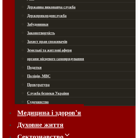
Державна виконавча служба
Держприкордонслужба
Забудовники
Законотворчість
Захист прав споживачів
Земельні та житлові афери
органи місцевого самоврядування
Податки
Поліція, МВС
Прокуратура
Служба безпеки України
Судочинство
Медицина і здоров’я
Духовне життя
Сектознавство