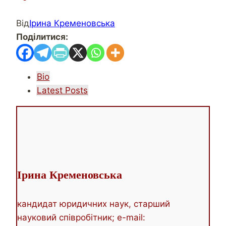
Від
Ірина Кременовська
Поділитися:
The
Bio
following
Latest Posts
two
tabs
change
content
below.
Ірина Кременовська
кандидат юридичних наук, старший
науковий співробітник; e-mail: