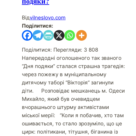
подяки?
Від
vilneslovo.com
Поділитися:
Поділитися: Перегляди: 3 808
Напередодні оголошеного так званого
“Дня подяки” сталася страшна трагедія:
через пожежу в муніципальному
дитячому таборі “Вікторія” загинули
діти. Розповідає мешканець м. Одеси
Михайло, який був очевидцем
вчорашнього штурму активістами
міської мерії: “Коли я побачив, хто там
ошивається, то стало зрозуміло, що це
цирк: політикани, тітушня, біганина із