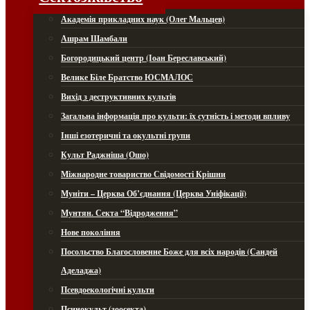
Академія прикладних наук (Олег Мальцев)
Ашрам Шамбали
Богородицький центр (Іоан Береславський)
Велике Біле Братство ЮСМАЛОС
Вихід з деструктивних культів
Загальна інформація про культи: їх сутність і методи впливу
Інші езотеричні та окультні групи
Культ Раджніша (Ошо)
Міжнародне товариство Свідомості Крішни
Муніти – Церква Об’єднання (Церква Уніфікації)
Мунтян. Секта “Відродження”
Нове покоління
Посольство Благословенне Боже для всіх народів (Сандей
Аделаджа)
Псевдоекологічні культи
Псинокульт (зоосекта)