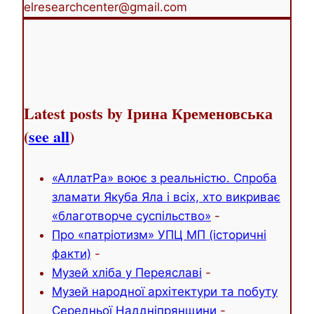
elresearchcenter@gmail.com
Latest posts by Ірина Кременовська
(
see all
)
«АллатРа» воює з реальністю. Спроба
зламати Якуба Яла і всіх, хто викриває
«благотворче суспільство»
-
Про «патріотизм» УПЦ МП (історичні
факти)
-
Музей хліба у Переяславі
-
Музей народної архітектури та побуту
Середньої Наддніпрянщини
-