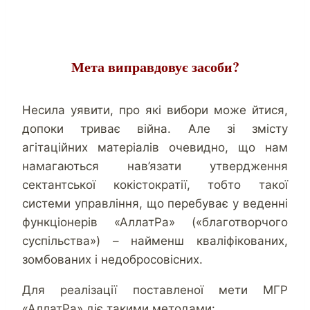
Мета виправдовує засоби?
Несила уявити, про які вибори може йтися,
допоки триває війна. Але зі змісту
агітаційних матеріалів очевидно, що нам
намагаються нав’язати утвердження
сектантської кокістократії, тобто такої
системи управління, що перебуває у веденні
функціонерів «АллатРа» («благотворчого
суспільства») – найменш кваліфікованих,
зомбованих і недобросовісних.
Для реалізації поставленої мети МГР
«АллатРа» діє такими методами: