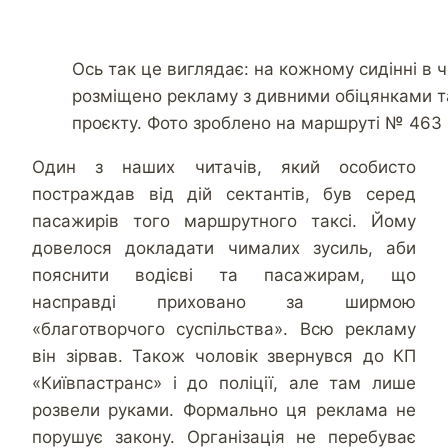
Ось так це виглядає: на кожному сидінні в
розміщено рекламу з дивними обіцянками т
проєкту. Фото зроблено на маршруті № 463
Один з наших читачів, який особисто
постраждав від дій сектантів, був серед
пасажирів того маршрутного таксі. Йому
довелося докладати чималих зусиль, аби
пояснити водієві та пасажирам, що
насправді приховано за ширмою
«благотворчого суспільства». Всю рекламу
він зірвав. Також чоловік звернувся до КП
«Київпастранс» і до поліції, але там лише
розвели руками. Формально ця реклама не
порушує закону. Організація не перебуває