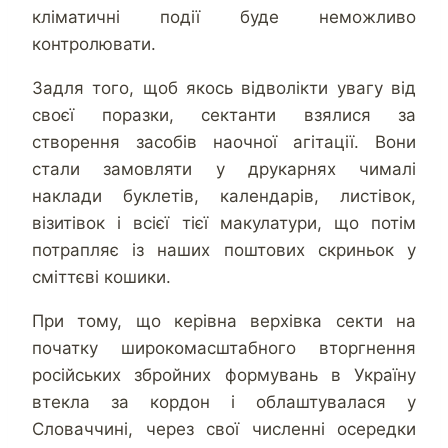
кліматичні події буде неможливо
контролювати.
Задля того, щоб якось відволікти увагу від
своєї поразки, сектанти взялися за
створення засобів наочної агітації. Вони
стали замовляти у друкарнях чималі
наклади буклетів, календарів, листівок,
візитівок і всієї тієї макулатури, що потім
потрапляє із наших поштових скриньок у
сміттєві кошики.
При тому, що керівна верхівка секти на
початку широкомасштабного вторгнення
російських збройних формувань в Україну
втекла за кордон і облаштувалася у
Словаччині, через свої численні осередки