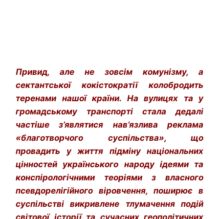
Привид, але не зовсім комунізму, а
сектантської кокістократії колобродить
теренами нашої країни. На вулицях та у
громадському транспорті стала дедалі
частіше з’являтися нав’язлива реклама
«благотворчого суспільства», що
провадить у життя підміну національних
цінностей українського народу ідеями та
конспірологічними теоріями з власного
псевдорелігійного віровчення, поширює в
суспільстві викривлене тлумачення подій
світової історії та сучасних геополітичних