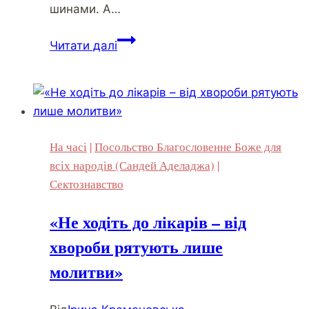
шинами. А…
Це
Читати далі
дійсно
поза
політикою?
Найбезглуздіша
реклама
На часі
|
Посольство Благословенне Боже для
«благотворчого
всіх народів (Сандей Аделаджа)
|
суспільства»
Сектознавство
«Не ходіть до лікарів – від
хвороби рятують лише
молитви»