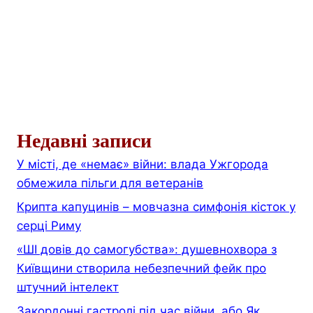
Недавні записи
У місті, де «немає» війни: влада Ужгорода
обмежила пільги для ветеранів
Крипта капуцинів – мовчазна симфонія кісток у
серці Риму
«ШІ довів до самогубства»: душевнохвора з
Київщини створила небезпечний фейк про
штучний інтелект
Закордонні гастролі під час війни, або Як