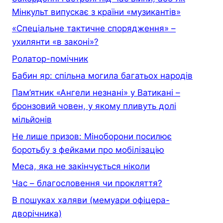
Мінкульт випускає з країни «музикантів»
«Спеціальне тактичне спорядження» –
ухилянти «в законі»?
Ролатор-помічник
Бабин яр: спільна могила багатьох народів
Пам’ятник «Ангели незнані» у Ватикані –
бронзовий човен, у якому пливуть долі
мільйонів
Не лише призов: Міноборони посилює
боротьбу з фейками про мобілізацію
Меса, яка не закінчується ніколи
Час – благословення чи прокляття?
В пошуках халяви (мемуари офiцера-
дворiчника)