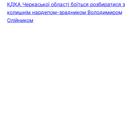
КДКА Черкаської області боїться розбиратися з
колишнім нардепом-зрадником Володимиром
Олійником