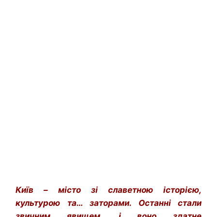
Київ – місто зі славетною історією,
культурою та… заторами. Останні стали
звичним явищем, і воно здатне