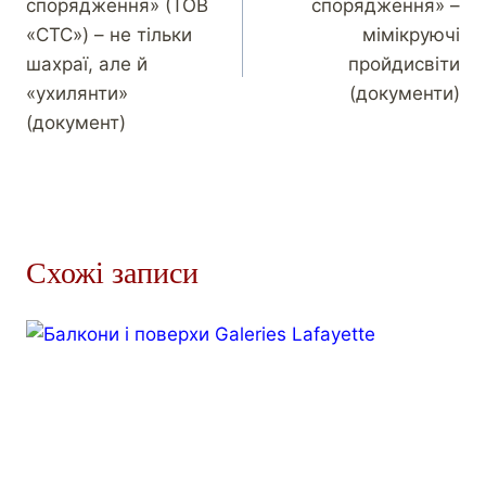
спорядження» (ТОВ
спорядження» –
«СТС») – не тільки
мімікруючі
шахраї, але й
пройдисвіти
«ухилянти»
(документи)
(документ)
Схожі записи