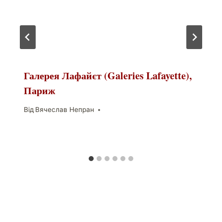
Галерея Лафайєт (Galeries Lafayette),
Париж
Від
Вячеслав Непран