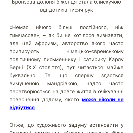
Бронзова долоня біженця стала блискучою
від дотиків тисяч рук
«Немає нічого більш постійного, ніж
тимчасове», – як би не хотілося визнавати,
але цей афоризм, авторство якого часто
приписують німецько-єврейському
політичному письменнику і сатирику Карлу
Берні (ХІХ століття), тут читається майже
буквально. Те, що спершу здається
вимушеною мандрівкою, надто часто
перетворюється на довге життя в очікуванні
повернення додому, якого
може ніколи не
відбутися
.
Отже, до художнього задуму встановити у