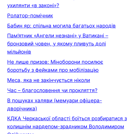
ухилянти «в законі»?
Ролатор-помічник
Бабин яр: спільна могила багатьох народів
Пам’ятник «Ангели незнані» у Ватикані –
бронзовий човен, у якому пливуть долі
мільйонів
Не лише призов: Міноборони посилює
боротьбу з фейками про мобілізацію
Меса, яка не закінчується ніколи
Час – благословення чи прокляття?
В пошуках халяви (мемуари офiцера-
дворiчника)
КДКА Черкаської області боїться розбиратися з
колишнім нардепом-зрадником Володимиром