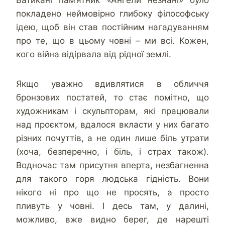
Ватикані пам’ятник «Ангели незнані» було
покладено неймовірно глибоку філософську
ідею, щоб він став постійним нагадуванням
про те, що в цьому човні – ми всі. Кожен,
кого війна відірвала від рідної землі.
Якщо уважно вдивлятися в обличчя
бронзових постатей, то стає помітно, що
художникам і скульпторам, які працювали
над проєктом, вдалося вкласти у них багато
різних почуттів, а не один лише біль утрати
(хоча, безперечно, і біль, і страх також).
Водночас там присутня вперта, незбагненна
для такого горя людська гідність. Вони
нікого ні про що не просять, а просто
пливуть у човні. І десь там, у далині,
можливо, вже видно берег, де нарешті