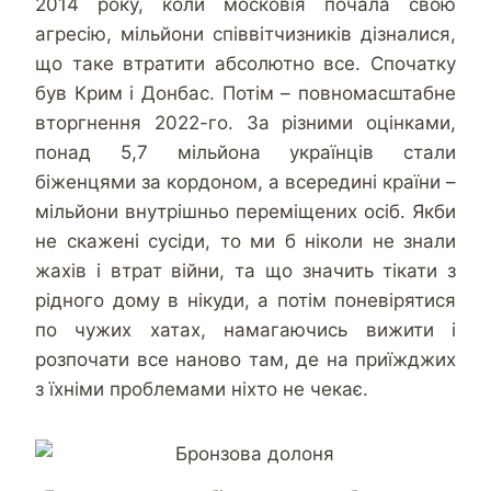
2014 року, коли московія почала свою
агресію, мільйони співвітчизників дізналися,
що таке втратити абсолютно все. Спочатку
був Крим і Донбас. Потім – повномасштабне
вторгнення 2022-го. За різними оцінками,
понад 5,7 мільйона українців стали
біженцями за кордоном, а всередині країни –
мільйони внутрішньо переміщених осіб. Якби
не скажені сусіди, то ми б ніколи не знали
жахів і втрат війни, та що значить тікати з
рідного дому в нікуди, а потім поневірятися
по чужих хатах, намагаючись вижити і
розпочати все наново там, де на приїжджих
з їхніми проблемами ніхто не чекає.