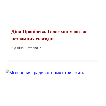
Діна Пронічева. Голос минулого до
незламних сьогодні
Від
Діна Інатаєва