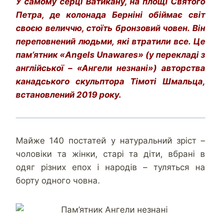
У самому серці Ватикану, на площі Святого
Петра, де колонада Берніні обіймає світ
своєю величчю, стоїть бронзовий човен. Він
переповнений людьми, які втратили все. Це
пам’ятник «Angels Unawares» (у перекладі з
англійської – «Ангели незнані») авторства
канадського скульптора Тімоті Шмальца,
встановлений 2019 року.
Майже 140 постатей у натуральний зріст –
чоловіки та жінки, старі та діти, вбрані в
одяг різних епох і народів – туляться на
борту одного човна.