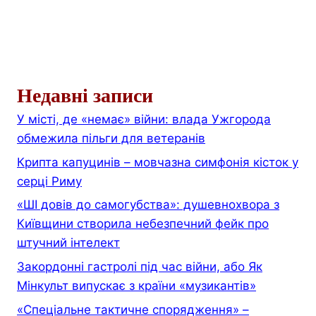
Недавні записи
У місті, де «немає» війни: влада Ужгорода
обмежила пільги для ветеранів
Крипта капуцинів – мовчазна симфонія кісток у
серці Риму
«ШІ довів до самогубства»: душевнохвора з
Київщини створила небезпечний фейк про
штучний інтелект
Закордонні гастролі під час війни, або Як
Мінкульт випускає з країни «музикантів»
«Спеціальне тактичне спорядження» –