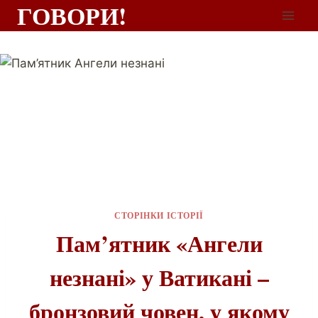
ГОВОРИ!
СТОРІНКИ ІСТОРІЇ
Пам’ятник «Ангели
незнані» у Ватикані –
бронзовий човен, у якому