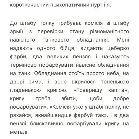
короткочасний психопатичний нурт і я.
До штабу полку прибуває комісія зі штабу
армії з перевірки стану різноманітного
навісного танкового обладнання. Мені
надають одного бійця, видають цеберко
фарби, два великих пензля і наказують
терміново пофарбувати навісне обладнання
на танк. Обладнання стоїть просто неба, на
дворі зима, і воно вкрилося тоненькою
гладенькою кригою. «Товаришу капітан,
кригу треба збити, щоби добре
пофарбувати». «Комісія уже у штабі полку, не
ряхайся, якнайшвидше фарбуй так». І в два
пензлі блискавично пофарбували кригу на
металі.