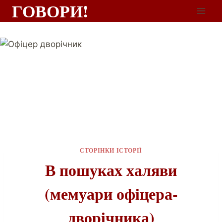
ГОВОРИ!
СТОРІНКИ ІСТОРІЇ
В пошуках халяви
(мемуари офiцера-
дворiчника)