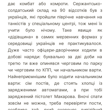
дає комбат або комроти. Сержантсько-
солдатський склад на 90 відсотків був з
українців, які пройшли піврічне навчання на
танкістів у спеціальному центрі, тож мені їх
учити було нічому. Таке явище як
«дідівщина» в самих мерзенних формах у
середовищі українців не практикувалося.
Дуже часто офіцери-дворічники ходили в
добові наряди: буквально за дві доби на
третю ти вже опинявся черговим по парку
чи черговим по КПП, чи начальником варти.
Найнеприємнішим було ходити начальником
варти: сім постів, де стоять хлопці із
зарядженими автоматами, а при тобі
заряджений пістолет Макарова. Вночі спати
зовсім не можна, треба перевіряти пости,
особливо той, який охороняє дивізійний