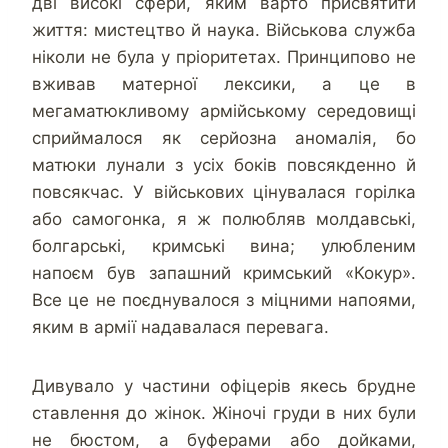
дві високі сфери, яким варто присвятити
життя: мистецтво й наука. Військова служба
ніколи не була у пріоритетах. Принципово не
вживав матерної лексики, а це в
мегаматюкливому армійському середовищі
сприймалося як серйозна аномалія, бо
матюки лунали з усіх боків повсякденно й
повсякчас. У військових цінувалася горілка
або самогонка, я ж полюбляв молдавські,
болгарські, кримські вина; улюбленим
напоєм був запашний кримський «Кокур».
Все це не поєднувалося з міцними напоями,
яким в армії надавалася перевага.
Дивувало у частини офіцерів якесь брудне
ставлення до жінок. Жіночі груди в них були
не бюстом, а буферами або дойками,