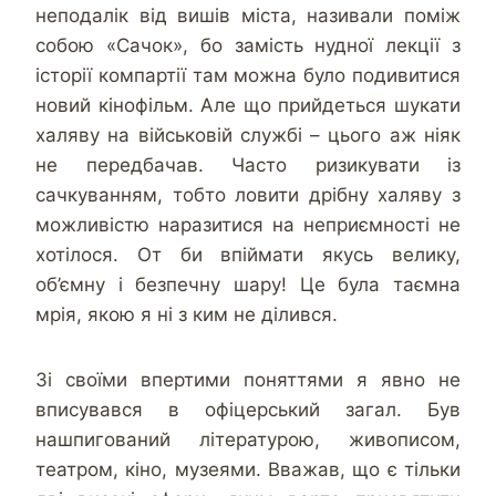
неподалік від вишів міста, називали поміж
собою «Сачок», бо замість нудної лекції з
історії компартії там можна було подивитися
новий кінофільм. Але що прийдеться шукати
халяву на військовій службі – цього аж ніяк
не передбачав. Часто ризикувати із
сачкуванням, тобто ловити дрібну халяву з
можливістю наразитися на неприємності не
хотілося. От би впіймати якусь велику,
об’ємну і безпечну шару! Це була таємна
мрія, якою я ні з ким не ділився.
Зі своїми впертими поняттями я явно не
вписувався в офіцерський загал. Був
нашпигований літературою, живописом,
театром, кіно, музеями. Вважав, що є тільки