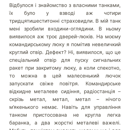
Відбулося і знайомство з власними танками,
їх було у взводі аж чотири
тридцятишеститонні страховидли. В мій танк
мені зробили входини-оглядини. В ньому
виявилося аж троє дверей-люків. На моєму
командирському люку я помітив невеличкий
круглий отвір. Дефект? Ні, виявилося, що це
спеціальний отвір для пуску сигнальних
ракет при закритому люку, а коли спекотно,
то можна в цей малесенький лючок
запускати свіже повітря. Командирське
відкидне металеве сидіння, радіостанція –
скрізь метал, метал, метал – нічого
м’якенького немає. Навіть для управління
танком пристосована не кругла легка
баранка, а два жорсткі металеві важелі.