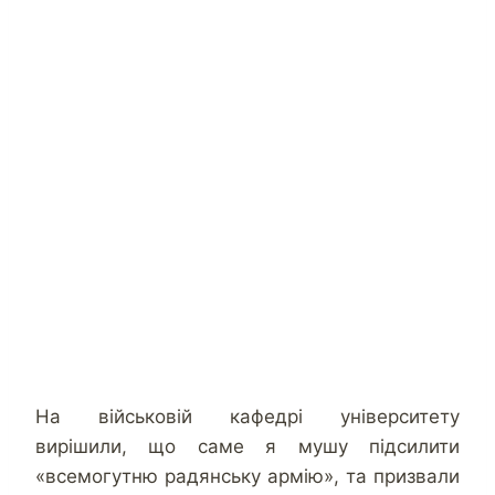
На військовій кафедрі університету
вирішили, що саме я мушу підсилити
«всемогутню радянську армію», та призвали