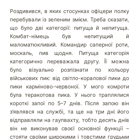
Роздивився, в яких стосунках офіцери полку
перебували із зеленим змієм. Треба сказати,
що було дві категорії: питуща й непитуща.
Комбат-німець був непитущий й
маломатюкливий. Командир саперної роти,
москаль, пив щодня. Питуща категорія
категорично переважала другу. Її можна
було візуально розпізнати по кольору
військових пик: від світло-коралової пики до
пики карміново-червоної. У мого комроти
була теракотова пика. У нього траплялися
короткі запої по 5–7 днів. Після запою він
з’являвся на службі, та ще на три дні його
відправляли на гаупвахту, тобто десять днів
він не виконував своєї основної функції –
стояти своїми широкими і товстими грудьми