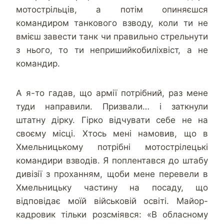
мотострільців, а потім опиняєшся
командиром танкового взводу, коли ти не
вмієш завести танк чи правильно стрельнути
з нього, то ти непришийкобиліхвіст, а не
командир.
А я-то гадав, що армії потрібний, раз мене
туди направили. Призвали… і заткнули
штатну дірку. Гірко відчувати себе не на
своєму місці. Хтось мені намовив, що в
Хмельницькому потрібні мотострілецькі
командири взводів. Я поплентався до штабу
дивізії з проханням, щоби мене перевели в
Хмельницьку частину на посаду, що
відповідає моїй військовій освіті. Майор-
кадровик тільки розсміявся: «В обласному