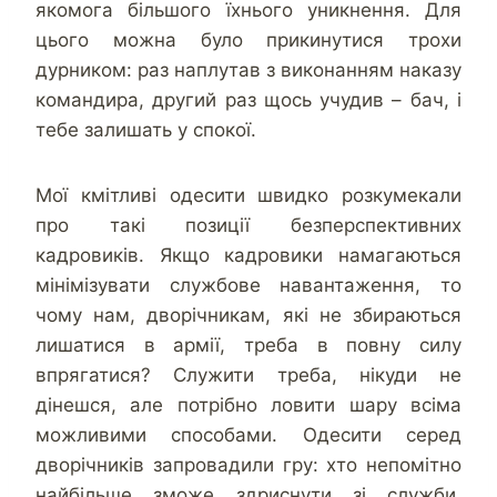
якомога більшого їхнього уникнення. Для
цього можна було прикинутися трохи
дурником: раз наплутав з виконанням наказу
командира, другий раз щось учудив – бач, і
тебе залишать у спокої.
Мої кмітливі одесити швидко розкумекали
про такі позиції безперспективних
кадровиків. Якщо кадровики намагаються
мінімізувати службове навантаження, то
чому нам, дворічникам, які не збираються
лишатися в армії, треба в повну силу
впрягатися? Служити треба, нікуди не
дінешся, але потрібно ловити шару всіма
можливими способами. Одесити серед
дворічників запровадили гру: хто непомітно
найбільше зможе здриснути зі служби.