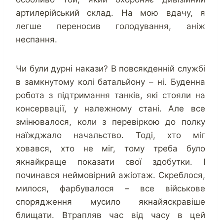
артилерійський склад. На мою вдачу, я
легше переносив голодування, аніж
неспання.
Чи були дурні накази? В повсякденній службі
в замкнутому колі батальйону – ні. Буденна
робота з підтримання танків, які стояли на
консервації, у належному стані. Але все
змінювалося, коли з перевіркою до полку
наїжджало начальство. Тоді, хто міг
ховався, хто не міг, тому треба було
якнайкраще показати свої здобутки. І
починався неймовірний ажіотаж. Скреблося,
милося, фарбувалося – все військове
спорядження мусило якнайяскравіше
блищати. Втрапляв час від часу в цей