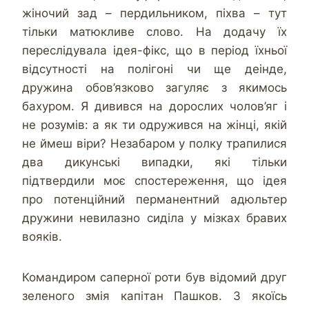
жіночий зад – пердильником, піхва – тут
тільки матюкливе слово. На додачу їх
переслідувала ідея-фікс, що в період їхньої
відсутності на полігоні чи ще деінде,
дружина обов’язково загуляє з якимось
бахуром. Я дивився на дорослих чолов’яг і
не розумів: а як ти одружився на жінці, якій
не ймеш віри? Незабаром у полку трапилися
два дикунські випадки, які тільки
підтвердили моє спостереження, що ідея
про потенційний перманентний адюльтер
дружини невилазно сиділа у мізках бравих
вояків.
Командиром саперної роти був відомий друг
зеленого змія капітан Пашков. З якоїсь