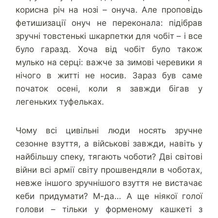
корисна річ на нозі – онуча. Але проповідь
фетишизації онуч не переконала: підібрав
зручні товстенькі шкарпетки для чобіт – і все
було гаразд. Хоча від чобіт було також
мулько на серці: важче за зимові черевики я
нічого в житті не носив. Зараз був саме
початок осені, коли я завжди бігав у
легеньких туфельках.
Чому всі цивільні люди носять зручне
сезонне взуття, а військові завжди, навіть у
найбільшу спеку, тягають чоботи? Дві світові
війни всі армії світу прошвендяли в чоботах,
невже іншого зручнішого взуття не вистачає
кеби придумати? М-да… А ще ніякої голої
голови – тільки у форменому кашкеті з