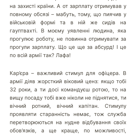
на захисті країни. А от зарплату отримував у
повному обсязі – мабуть, тому, що пиячив у
військовій формі та в ній же сидів на
гауптвахті. В моєму уявленні людина, яка
прогулює роботу, не повинна отримувати за
прогули зарплату. Що це ще за абсурд! І це
по всій армії так? Лафа!
Кар’єра – важливий стимул для офіцера. В
армії діяв жорсткий віковий ценз: якщо тобі
32 роки, а ти досі командуєш ротою, то на
вищу посаду тобі вже ніколи не піднятися, ти
вічний ротний, вічний капітан. Стимулу
проявляти старанність немає, тож служба
перетворюються на нудне відбування своїх
обов’язків, а ще краще, по можливості,