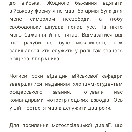
до війська. Жодного бажання вдягати
військову форму я не мав, бо армія була для
мене символом несвободи, а любу
свободоньку цінував понад усе. Та ніхто
мого бажання й не питав. Відмазатися від
цієї рахуби не було можливості, тож
залишалося йти служити у ролі так званого
офіцера-дворічника.
Чотири роки відвідин військової кафедри
завершалися наданням хлопцям-студентам
офіцерського звання. Готували нас
командирами мотострілецьких взводів. Ось
у цій іпостасі я мав відслужити два роки.
Для посилення мотострілецької дивізії, що