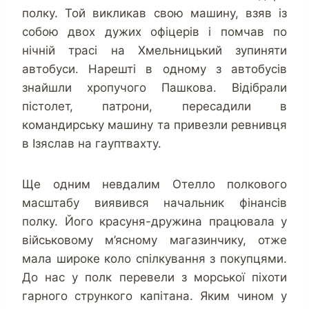
полку. Той викликав свою машину, взяв із
собою двох дужих офіцерів і помчав по
нічній трасі на Хмельницький зупиняти
автобуси. Нарешті в одному з автобусів
знайшли хропучого Пашкова. Відібрали
пістолет, патрони, пересадили в
командирську машину та привезли ревнивця
в Ізяслав на гауптвахту.
Ще одним невдалим Отелло полкового
масштабу виявився начальник фінансів
полку. Його красуня-дружина працювала y
військовому м’ясному магазинчику, отже
мала широке коло спілкування з покупцями.
До нас у полк перевели з морської піхоти
гарного стрункого капітана. Яким чином у