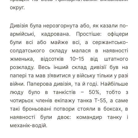
округ.
Дивізія була нерозгорнута або, як казали по-
армійські, кадрована. Простіше: офіцери
були всі або майже всі, а сержантсько-
солдатського складу малася в наявності
жменька, відсотків 10–15 від штатного
розкладу. Весь інший склад дивізії був на
папері та мав з’явитися у війську тільки у разі
війни. Паперова дивізія, та й годі. Найбільше
люду було в танкістів – 50%, тобто з
чотирьох членів екіпажу танка Т-55, а саме
такі броньовані потвори стояли в боксах, в
наявності були двоє: командир танку і
механік-водій.