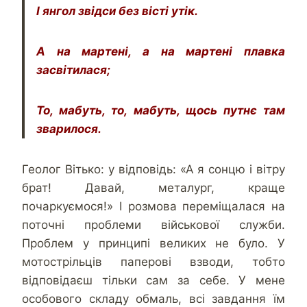
І янгол звідси без вісті утік.
А на мартені, а на мартені плавка
засвітилася;
То, мабуть, то, мабуть, щось путнє там
зварилося.
Геолог Вітько: у відповідь: «А я сонцю і вітру
брат! Давай, металург, краще
почаркуємося!» І розмова переміщалася на
поточні проблеми військової служби.
Проблем у принципі великих не було. У
мотострільців паперові взводи, тобто
відповідаєш тільки сам за себе. У мене
особового складу обмаль, всі завдання їм