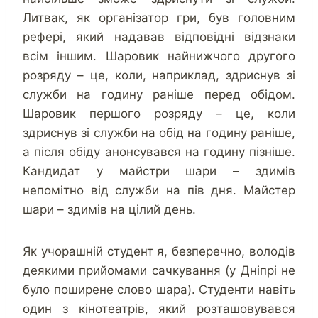
Литвак, як організатор гри, був головним
рефері, який надавав відповідні відзнаки
всім іншим. Шаровик найнижчого другого
розряду – це, коли, наприклад, здриснув зі
служби на годину раніше перед обідом.
Шаровик першого розряду – це, коли
здриснув зі служби на обід на годину раніше,
а після обіду анонсувався на годину пізніше.
Кандидат у майстри шари – здимів
непомітно від служби на пів дня. Майстер
шари – здимів на цілий день.
Як учорашній студент я, безперечно, володів
деякими прийомами сачкування (у Дніпрі не
було поширене слово шара). Студенти навіть
один з кінотеатрів, який розташовувався