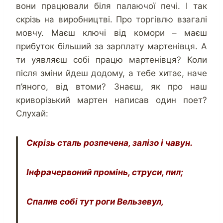
вони працювали біля палаючої печі. І так
скрізь на виробництві. Про торгівлю взагалі
мовчу. Маєш ключі від комори – маєш
прибуток більший за зарплату мартенівця. А
ти уявляєш собі працю мартенівця? Коли
після зміни йдеш додому, а тебе хитає, наче
п’яного, від втоми? Знаєш, як про наш
криворізький мартен написав один поет?
Слухай:
Скрізь сталь розпечена, залізо і чавун.
Інфрачервоний промінь, струси, пил;
Спалив собі тут роги Вельзевул,