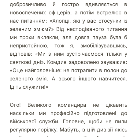
доброзичливо й гостро вдивляється в
новоспечених офіцерів, а потім встрелює в
нас питанням: «Хлопці, які у вас стосунки iз
зеленим змієм?» Від несподіваного питання
ми трохи вклякли, але довга пауза була б
непристойною, тож я, змобілізувавшись,
відповів: «Ми з ним зустрічаємося тільки у
святкові дні». Комдив задоволено зауважив:
«Оце найголовніше: не потрапити в полон до
зеленого змія. А всього іншого навчитеся.
Ідіть служити!»
Ого! Великого командира не цікавить
наскільки ми професійно підготовлені до
військової служби. Головне, щоби не пили
регулярно горілку. Мабуть, в цій дивізії якісь