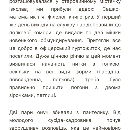
розташовувалася у старовинному містечку
Ізяслав, ми прибули вдвох: Сашко-
математик і я, філолог-книгогриз. У перший
же день виходу на службу нас доправили до
полкової комори, де видали по два мішки
новенького обмундирування. Притягли все
це добро в офіцерський гуртожиток, де нас
поселили. Дуже цінною річчю в цей момент
виявилася наявність нитки з голкою,
оскільки на всі види форми (парадна,
повсякденна, польова) треба було
правильно пришити погони з двома
зірочками, петлиці.
Дві пари онуч збивали з пантелику. Від
молодого сусіда-кадровика почув
зворушливу розповідь, яка це неймовірно