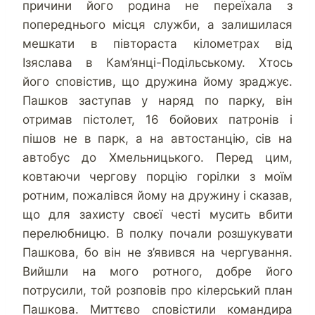
причини його родина не переїхала з
попереднього місця служби, а залишилася
мешкати в півтораста кілометрах від
Ізяслава в Кам’янці-Подільському. Хтось
його сповістив, що дружина йому зраджує.
Пашков заступав у наряд по парку, він
отримав пістолет, 16 бойових патронів і
пішов не в парк, а на автостанцію, сів на
автобус до Хмельницького. Перед цим,
ковтаючи чергову порцію горілки з моїм
ротним, пожалівся йому на дружину і сказав,
що для захисту своєї честі мусить вбити
перелюбницю. В полку почали розшукувати
Пашкова, бо він не з’явився на чергування.
Вийшли на мого ротного, добре його
потрусили, той розповів про кілерський план
Пашкова. Миттєво сповістили командира