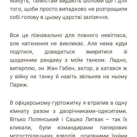
Мабуть, танкістам видають шоломи ще і для
того, щоби просто випадково не розтрощили
собі голову в цьому царстві залізяччя.
Все це пізнавально для повного невігласа,
але натхнення не викликає. Але нема куди
подітися, доведеться змиритися зі
щоденним рандеву з моїм танком. Ладно,
витерплю, он Жан Габен, актор, а катався ж
у війну на танку й навіть звільняв на ньому
Париж.
В офіцерському гуртожитку я втрапив в одну
кімнату разом з дворічниками-одеситами.
Вітько Полянський і Сашко Литвак – так їх
кликали, були командирами паперових
мотострілецьких взводів, основними їхніми