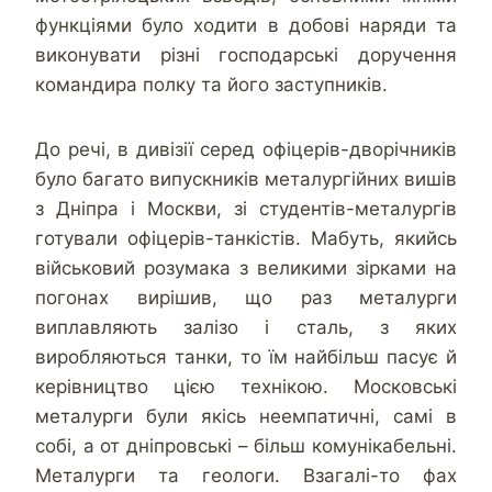
функціями було ходити в добові наряди та
виконувати різні господарські доручення
командира полку та його заступників.
До речі, в дивізії серед офіцерів-дворічників
було багато випускників металургійних вишів
з Дніпра і Москви, зі студентів-металургів
готували офіцерів-танкістів. Мабуть, якийсь
військовий розумака з великими зірками на
погонах вирішив, що раз металурги
виплавляють залізо і сталь, з яких
виробляються танки, то їм найбільш пасує й
керівництво цією технікою. Московські
металурги були якісь неемпатичні, самі в
собі, а от дніпровські – більш комунікабельні.
Металурги та геологи. Взагалі-то фах