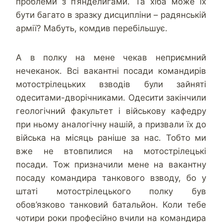
проблеми з п’янделигами. Та хіба може їх
бути багато в зразку дисципліни – радянській
армії? Мабуть, комдив перебільшує.
А в полку на мене чекав неприємний
нечеканок. Всі вакантні посади командирів
мотострілецьких взводів були зайняті
одеситами-дворічниками. Одесити закінчили
геологічний факультет і військову кафедру
при ньому аналогічну нашій, а призвали їх до
війська на місяць раніше за нас. Тобто ми
вже не втовпилися на мотострілецькі
посади. Тож призначили мене на вакантну
посаду командира танкового взводу, бо у
штаті мотострілецького полку був
обов’язково танковий батальйон. Коли тебе
чотири роки професійно вчили на командира