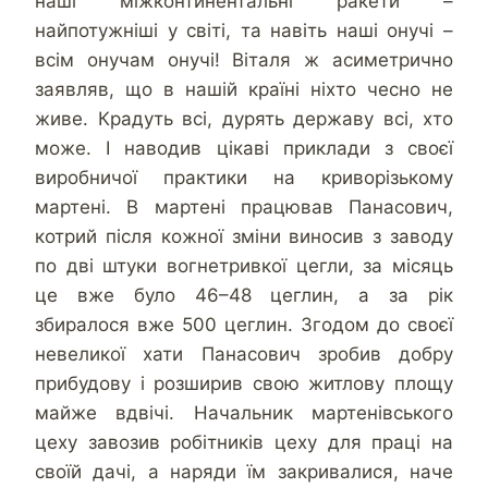
наші міжконтинентальні ракети –
найпотужніші у світі, та навіть наші онучі –
всім онучам онучі! Віталя ж асиметрично
заявляв, що в нашій країні ніхто чесно не
живе. Крадуть всі, дурять державу всі, хто
може. І наводив цікаві приклади з своєї
виробничої практики на криворізькому
мартені. В мартені працював Панасович,
котрий після кожної зміни виносив з заводу
по дві штуки вогнетривкої цегли, за місяць
це вже було 46–48 цеглин, а за рік
збиралося вже 500 цеглин. Згодом до своєї
невеликої хати Панасович зробив добру
прибудову і розширив свою житлову площу
майже вдвічі. Начальник мартенівського
цеху завозив робітників цеху для праці на
своїй дачі, а наряди їм закривалися, наче