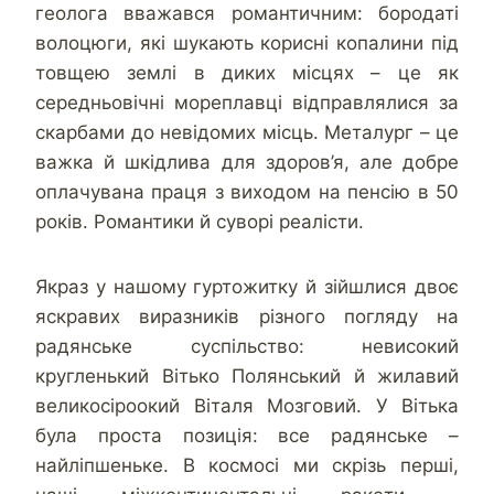
геолога вважався романтичним: бородаті
волоцюги, які шукають корисні копалини під
товщею землі в диких місцях – це як
середньовічні мореплавці відправлялися за
скарбами до невідомих місць. Металург – це
важка й шкідлива для здоров’я, але добре
оплачувана праця з виходом на пенсію в 50
років. Романтики й суворі реалісти.
Якраз у нашому гуртожитку й зійшлися двоє
яскравих виразників різного погляду на
радянське суспільство: невисокий
кругленький Вітько Полянський й жилавий
великосіроокий Віталя Мозговий. У Вітька
була проста позиція: все радянське –
найліпшеньке. В космосі ми скрізь перші,