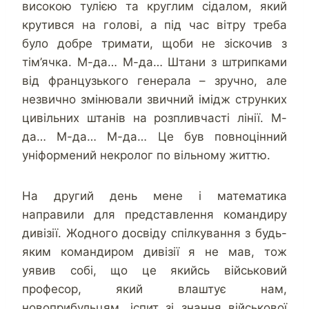
високою тулією та круглим сідалом, який
крутився на голові, а під час вітру треба
було добре тримати, щоби не зіскочив з
тім’ячка. М-да… М-да… Штани з штрипками
від французького генерала – зручно, але
незвично змінювали звичний імідж струнких
цивільних штанів на розпливчасті лінії. М-
да… М-да… М-да… Це був повноцінний
уніформений некролог по вільному життю.
На другий день мене і математика
направили для представлення командиру
дивізії. Жодного досвіду спілкування з будь-
яким командиром дивізії я не мав, тож
уявив собі, що це якийсь військовий
професор, який влаштує нам,
новоприбульцям, іспит зі знання військової