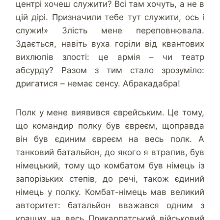
центрі хочеш служити? Всі там хочуть, а не в
цій дірі. Призначили тебе тут служити, ось і
служи!» Злість мене переповнювала.
Здається, навіть вуха горіли від квантових
вихлюпів злості: це армія – чи театр
абсурду? Разом з тим стало зрозуміло:
дригатися – немає сенсу. Абракадабра!
Полк у мене виявився єврейським. Це тому,
що командир полку був євреєм, щоправда
він був єдиним євреєм на весь полк. А
танковий батальйон, до якого я втрапив, був
німецький, тому що комбатом був німець із
запорізьких степів, до речі, також єдиний
німець у полку. Комбат-німець мав великий
авторитет: батальйон вважався одним з
кращих на весь Прикарпатський військовий