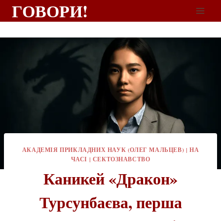
ГОВОРИ!
АКАДЕМІЯ ПРИКЛАДНИХ НАУК (ОЛЕГ МАЛЬЦЕВ)
|
НА
ЧАСІ
|
СЕКТОЗНАВСТВО
Каникей «Дракон»
Турсунбаєва, перша