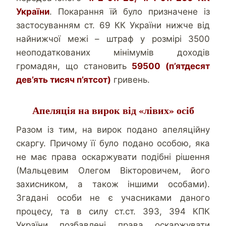
України
. Покарання їй було призначене із
застосуванням ст. 69 КК України нижче від
найнижчої межі – штраф у розмірі 3500
неоподаткованих мінімумів доходів
громадян, що становить
59500 (п’ятдесят
дев’ять тисяч п’ятсот)
гривень.
Апеляція на вирок від «лівих» осіб
Разом із тим, на вирок подано апеляційну
скаргу. Причому її було подано особою, яка
не має права оскаржувати подібні рішення
(Мальцевим Олегом Вікторовичем, його
захисником, а також іншими особами).
Згадані особи не є учасниками даного
процесу, та в силу ст.ст. 393, 394 КПК
України позбавлені права оскаржувати