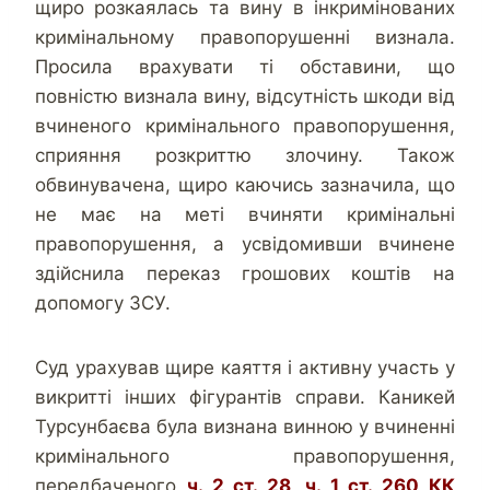
щиро розкаялась та вину в інкримінованих
кримінальному правопорушенні визнала.
Просила врахувати ті обставини, що
повністю визнала вину, відсутність шкоди від
вчиненого кримінального правопорушення,
сприяння розкриттю злочину. Також
обвинувачена, щиро каючись зазначила, що
не має на меті вчиняти кримінальні
правопорушення, а усвідомивши вчинене
здійснила переказ грошових коштів на
допомогу ЗСУ.
Суд урахував щире каяття і активну участь у
викритті інших фігурантів справи. Каникей
Турсунбаєва була визнана винною у вчиненні
кримінального правопорушення,
передбаченого
ч. 2 ст. 28, ч. 1 ст. 260 КК