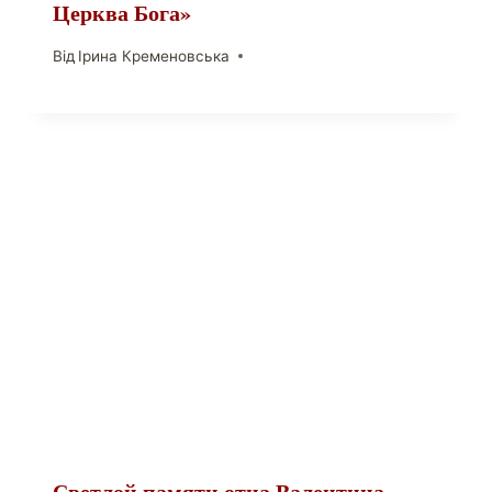
Церква Бога»
Від
Ірина Кременовська
Светлой памяти отца Валентина