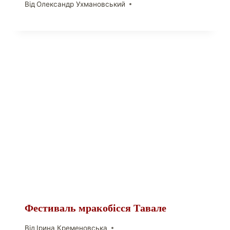
Від
Олександр Ухмановський
Фестиваль мракобісся Тавале
Від
Ірина Кременовська