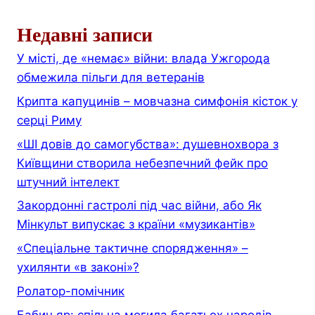
Недавні записи
У місті, де «немає» війни: влада Ужгорода
обмежила пільги для ветеранів
Крипта капуцинів – мовчазна симфонія кісток у
серці Риму
«ШІ довів до самогубства»: душевнохвора з
Київщини створила небезпечний фейк про
штучний інтелект
Закордонні гастролі під час війни, або Як
Мінкульт випускає з країни «музикантів»
«Спеціальне тактичне спорядження» –
ухилянти «в законі»?
Ролатор-помічник
Бабин яр: спільна могила багатьох народів