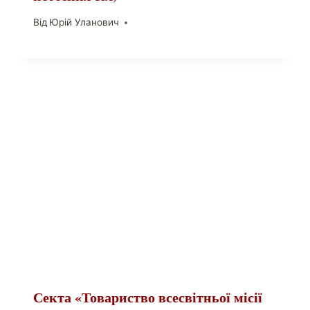
Від
Юрій Уланович
Секта «Товариство всесвітньої місії