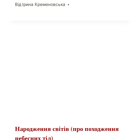
Від
Ірина Кременовська
Народження світів (про походження
небесних тіл)