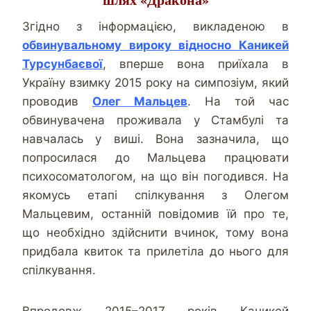
Згідно з інформацією, викладеною в
обвинувальному вироку відносно Каникей
Турсунбаєвої
, вперше вона приїхала в
Україну взимку 2015 року на симпозіум, який
проводив
Олег Мальцев
. На той час
обвинувачена проживала у Стамбулі та
навчалась у виші. Вона зазначила, що
попросилася до Мальцева працювати
психосоматологом, на що він погодився. На
якомусь етапі спілкування з Олегом
Мальцевим, останній повідомив їй про те,
що необхідно здійснити вчинок, тому вона
придбала квиток та прилетіла до нього для
спілкування.
Впродовж 2015–2017 років Каникей