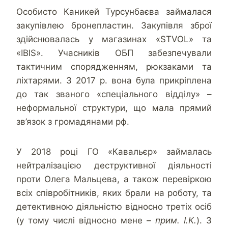
Особисто Каникей Турсунбаєва займалася
закупівлею бронепластин. Закупівля зброї
здійснювалась у магазинах «STVOL» та
«IBIS». Учасників ОБП забезпечували
тактичним спорядженням, рюкзаками та
ліхтарями. З 2017 р. вона була прикріплена
до так званого «спеціального відділу» –
неформальної структури, що мала прямий
зв’язок з громадянами рф.
У 2018 році ГО «Кавальєр» займалась
нейтралізацією деструктивної діяльності
проти Олега Мальцева, а також перевіркою
всіх співробітників, яких брали на роботу, та
детективною діяльністю відносно третіх осіб
(у тому числі відносно мене
– прим. І.К.
). З