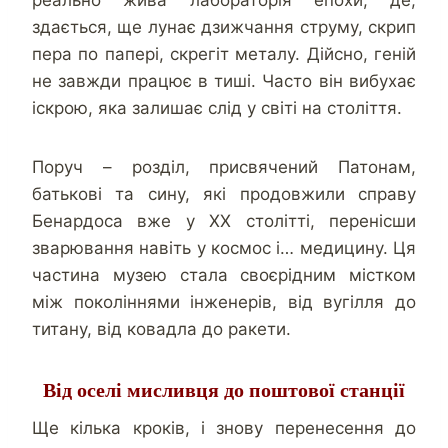
здається, ще лунає дзижчання струму, скрип
пера по папері, скрегіт металу. Дійсно, геній
не завжди працює в тиші. Часто він вибухає
іскрою, яка залишає слід у світі на століття.
Поруч – розділ, присвячений Патонам,
батькові та сину, які продовжили справу
Бенардоса вже у ХХ столітті, перенісши
зварювання навіть у космос і… медицину. Ця
частина музею стала своєрідним містком
між поколіннями інженерів, від вугілля до
титану, від ковадла до ракети.
Від оселі мисливця до поштової станції
Ще кілька кроків, і знову перенесення до