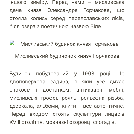
іншого виміру. Перед нами – мисливська
дача князя Олександра Горчакова, що
стояла колись серед переяславських лісів,
біля озера з поетичною назвою Біле.
Мисливський будиночок князя Горчакова
Будинок побудований у 1908 році. Це
двоповерхова садиба, в якій усе дихає
спокоєм і достатком: антикварні меблі,
мисливські трофеї, рояль, рельєфна різьба,
дзеркала, альбоми, книги – все автентичне.
Перед входом стоять скульптури лицарів
XVIII століття, мовчазні охоронці спогадів.