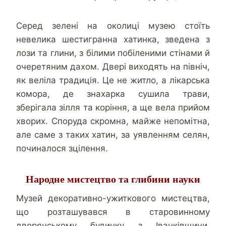
Серед зелені на околиці музею стоїть
невелика шестигранна хатинка, зведена з
лози та глини, з білими побіленими стінами й
очеретяним дахом. Двері виходять на північ,
як веліла традиція. Це не житло, а лікарська
комора, де знахарка сушила трави,
зберігала зілля та коріння, а ще вела прийом
хворих. Споруда скромна, майже непомітна,
але саме з таких хатин, за уявленням селян,
починалося зцілення.
Народне мистецтво та глибини науки
Музей декоративно-ужиткового мистецтва,
що розташувався в старовинному
дворянському будинку з Іванківщини,