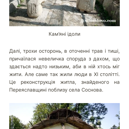
Кам’яні ідоли
Далі, трохи осторонь, в оточенні трав і тиші,
причаїлася невеличка споруда з дахом, що
здається надто низьким, аби в ній хтось міг
жити. Але саме так жили люди в ХІ столітті.
Це реконструкція житла, знайденого на
Переяславщині поблизу села Соснова.