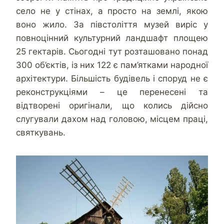
село не у стінах, а просто на землі, якою
воно жило. За півстоліття музей виріс у
повноцінний культурний ландшафт площею
25 гектарів. Сьогодні тут розташовано понад
300 об’єктів, із них 122 є пам’ятками народної
архітектури. Більшість будівель і споруд не є
реконструкціями – це перенесені та
відтворені оригінали, що колись дійсно
слугували дахом над головою, місцем праці,
святкувань.