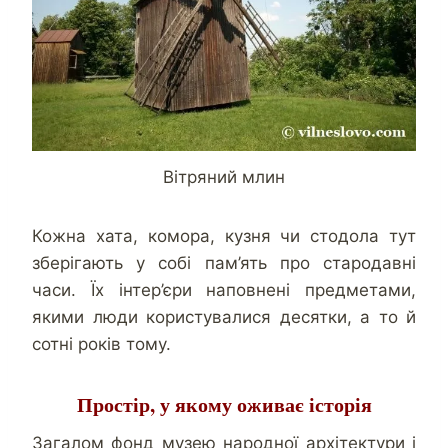
Вітряний млин
Кожна хата, комора, кузня чи стодола тут
зберігають у собі пам’ять про стародавні
часи. Їх інтер’єри наповнені предметами,
якими люди користувалися десятки, а то й
сотні років тому.
Простір, у якому оживає історія
Загалом фонд музею народної архітектури і