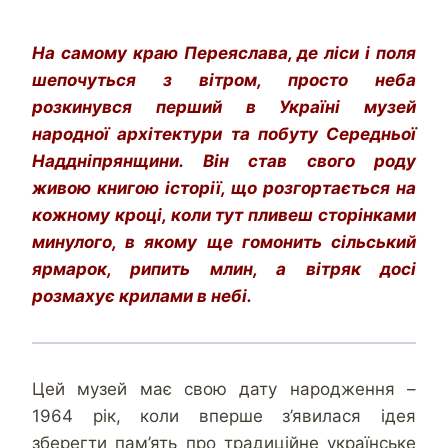
На самому краю Переяслава, де ліси і поля
шепочуться з вітром, просто неба
розкинувся перший в Україні музей
народної архітектури та побуту Середньої
Наддніпрянщини. Він став свого роду
живою книгою історії, що розгортається на
кожному кроці, коли тут пливеш сторінками
минулого, в якому ще гомонить сільський
ярмарок, рипить млин, а вітряк досі
розмахує крилами в небі.
Цей музей має свою дату народження –
1964 рік, коли вперше з’явилася ідея
зберегти пам’ять про традиційне українське