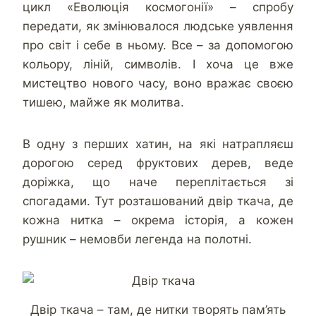
цикл «Еволюція космогонії» – спробу
передати, як змінювалося людське уявлення
про світ і себе в ньому. Все – за допомогою
кольору, ліній, символів. І хоча це вже
мистецтво нового часу, воно вражає своєю
тишею, майже як молитва.
В одну з перших хатин, на які натрапляєш
дорогою серед фруктових дерев, веде
доріжка, що наче переплітається зі
спогадами. Тут розташований двір ткача, де
кожна нитка – окрема історія, а кожен
рушник – немовби легенда на полотні.
Двір ткача – там, де нитки творять пам’ять