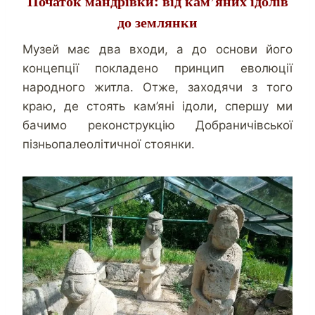
Початок мандрівки: від кам’яних ідолів
до землянки
Музей має два входи, а до основи його
концепції покладено принцип еволюції
народного житла. Отже, заходячи з того
краю, де стоять кам’яні ідоли, спершу ми
бачимо реконструкцію Добраничівської
пізньопалеолітичної стоянки.