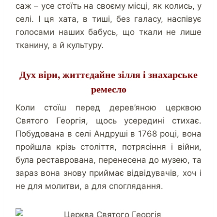
саж – усе стоїть на своєму місці, як колись, у
селі. І ця хата, в тиші, без галасу, наспівує
голосами наших бабусь, що ткали не лише
тканину, а й культуру.
Дух віри, життєдайне зілля і знахарське
ремесло
Коли стоїш перед дерев’яною церквою
Святого Георгія, щось усередині стихає.
Побудована в селі Андруші в 1768 році, вона
пройшла крізь століття, потрясіння і війни,
була реставрована, перенесена до музею, та
зараз вона знову приймає відвідувачів, хоч і
не для молитви, а для споглядання.