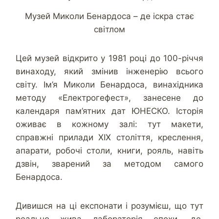
Музей Миколи Бенардоса – де іскра стає
світлом
Цей музей відкрито у 1981 році до 100-річчя
винаходу, який змінив інженерію всього
світу. Ім’я Миколи Бенардоса, винахідника
методу «Електрогефест», занесене до
календаря пам’ятних дат ЮНЕСКО. Історія
оживає в кожному залі: тут макети,
справжні прилади ХІХ століття, креслення,
апарати, робочі столи, книги, рояль, навіть
дзвін, зварений за методом самого
Бенардоса.
Дивишся на ці експонати і розумієш, що тут
реально жива лабораторія епохи, де,