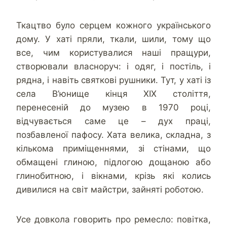
Ткацтво було серцем кожного українського
дому. У хаті пряли, ткали, шили, тому що
все, чим користувалися наші пращури,
створювали власноруч: і одяг, і постіль, і
рядна, і навіть святкові рушники. Тут, у хаті із
села В’юнище кінця XIX століття,
перенесеній до музею в 1970 році,
відчувається саме це – дух праці,
позбавленої пафосу. Хата велика, складна, з
кількома приміщеннями, зі стінами, що
обмащені глиною, підлогою дощаною або
глинобитною, і вікнами, крізь які колись
дивилися на світ майстри, зайняті роботою.
Усе довкола говорить про ремесло: повітка,