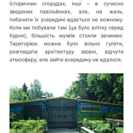
історичних спорудах, інші – в сучасно
зведених павільйонах, але, на жаль,
побачити їх усередині вдається не кожному.
Коли ми побували там (це було влітку серед
будня), більшість музеїв стояли зачинені.
Територією можна було вільно гуляти,
розглядати архітектуру ззовні, відчути
атмосферу, але зайти всередину не вдалося.