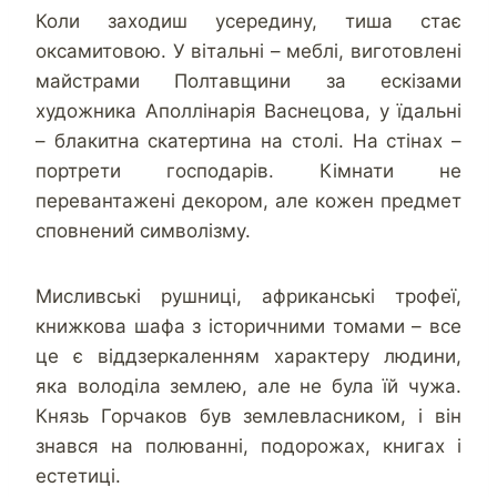
Коли заходиш усередину, тиша стає
оксамитовою. У вітальні – меблі, виготовлені
майстрами Полтавщини за ескізами
художника Аполлінарія Васнецова, у їдальні
– блакитна скатертина на столі. На стінах –
портрети господарів. Кімнати не
перевантажені декором, але кожен предмет
сповнений символізму.
Мисливські рушниці, африканські трофеї,
книжкова шафа з історичними томами – все
це є віддзеркаленням характеру людини,
яка володіла землею, але не була їй чужа.
Князь Горчаков був землевласником, і він
знався на полюванні, подорожах, книгах і
естетиці.