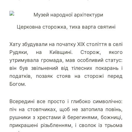
Церковна сторожка, тиха варта святині
Хату збудували на початку ХІХ століття в селі
Рудяки, на Київщині. Сторож, якого
утримувала громада, мав особливий статус:
він був звільнений від тілесних покарань і
податків, позаяк стояв на сторожі перед
Богом.
Всередині все просто і глибоко символічно:
піч на стовпчиках, щоб не затопила повінь,
рушники з хрестами й берегинями, божниці,
прикрашені різьбленням, і сволок із трьома