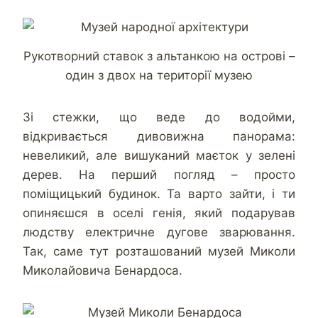
Рукотворний ставок з альтанкою на острові –
один з двох на території музею
Зі стежки, що веде до водойми,
відкривається дивовижна панорама:
невеликий, але вишуканий маєток у зелені
дерев. На перший погляд – просто
поміщицький будинок. Та варто зайти, і ти
опиняєшся в оселі генія, який подарував
людству електричне дугове зварювання.
Так, саме тут розташований музей Миколи
Миколайовича Бенардоса.