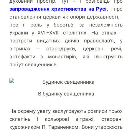
духовний простір. Тут – і розповідь про
запровадження християнства на Русі
, і про
становлення церкви як опори державності, і
про її роль у боротьбі за незалежність
України у XVII–XVIII століттях. На стінах –
портрети видатних діячів православ’я, у
вітринах – стародруки, церковні речі,
артефакти з монастирів, які ілюструють
побут священників.
В будинку священника
На окрему увагу заслуговують розписи трьох
склепінь і кольорові вітражі, створені
художником П. Тараненком. Вони утворюють