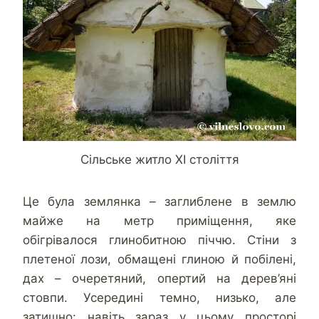
Сільське житло ХІ століття
Це була землянка – заглиблене в землю
майже на метр приміщення, яке
обігрівалося глинобитною піччю. Стіни з
плетеної лози, обмащені глиною й побілені,
дах – очеретяний, опертий на дерев’яні
стовпи. Усередині темно, низько, але
затишно: навіть зараз у цьому просторі