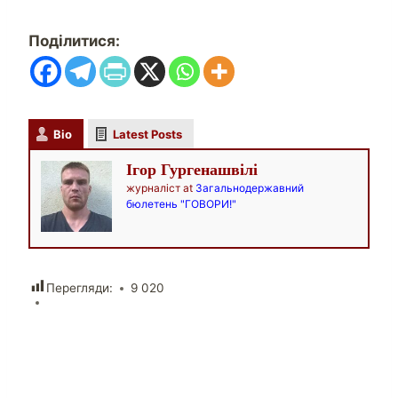
Поділитися:
Bio
Latest Posts
Ігор Гургенашвілі
журналіст
at
Загальнодержавний
бюлетень "ГОВОРИ!"
Перегляди:
9 020