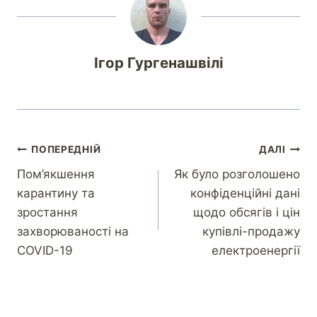
Ігор Гургенашвілі
ПОПЕРЕДНІЙ
ДАЛІ
Пом’якшення
Як було розголошено
карантину та
конфіденційні дані
зростання
щодо обсягів і цін
захворюваності на
купівлі-продажу
COVID-19
електроенергії