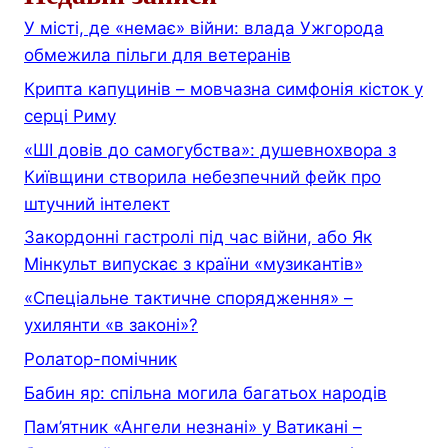
У місті, де «немає» війни: влада Ужгорода
обмежила пільги для ветеранів
Крипта капуцинів – мовчазна симфонія кісток у
серці Риму
«ШІ довів до самогубства»: душевнохвора з
Київщини створила небезпечний фейк про
штучний інтелект
Закордонні гастролі під час війни, або Як
Мінкульт випускає з країни «музикантів»
«Спеціальне тактичне спорядження» –
ухилянти «в законі»?
Ролатор-помічник
Бабин яр: спільна могила багатьох народів
Пам’ятник «Ангели незнані» у Ватикані –