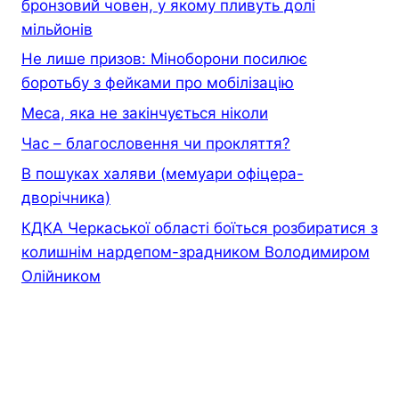
бронзовий човен, у якому пливуть долі
мільйонів
Не лише призов: Міноборони посилює
боротьбу з фейками про мобілізацію
Меса, яка не закінчується ніколи
Час – благословення чи прокляття?
В пошуках халяви (мемуари офiцера-
дворiчника)
КДКА Черкаської області боїться розбиратися з
колишнім нардепом-зрадником Володимиром
Олійником