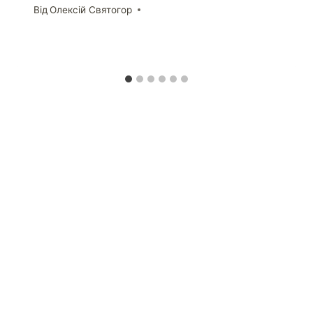
Від
Олексій Святогор