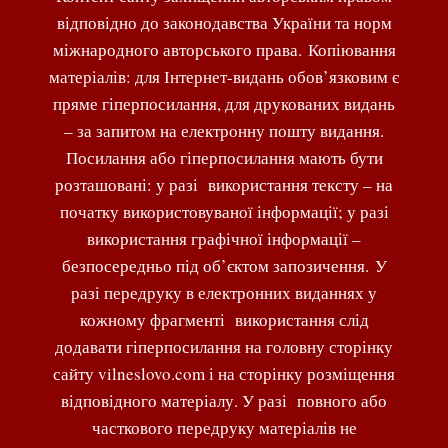
відповідно до законодавства України та норм
міжнародного авторського права. Копіювання
матеріалів: для Інтернет-видань обов’язковим є
пряме гіперпосилання, для друкованих видань
– за запитом на електронну пошту видання.
Посилання або гіперпосилання мають бути
розташовані: у разі використання тексту – на
початку використовуваної інформації; у разі
використання графічної інформації –
безпосередньо під об’єктом запозичення. У
разі передруку в електронних виданнях у
кожному фрагменті використання слід
додавати гіперпосилання на головну сторінку
сайту vilneslovo.com і на сторінку розміщення
відповідного матеріалу. У разі повного або
часткового передруку матеріалів не