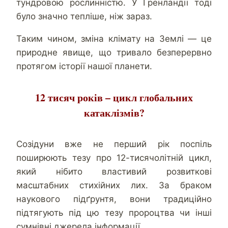
тундровою рослинністю. У Гренландії тоді
було значно тепліше, ніж зараз.
Таким чином, зміна клімату на Землі — це
природне явище, що тривало безперервно
протягом історії нашої планети.
12 тисяч років – цикл глобальних
катаклізмів?
Созідуни вже не перший рік поспіль
поширюють тезу про 12-тисячолітній цикл,
який нібито властивий розвиткові
масштабних стихійних лих. За браком
наукового підґрунтя, вони традиційно
підтягують під цю тезу пророцтва чи інші
сумнівні джерела інформації.