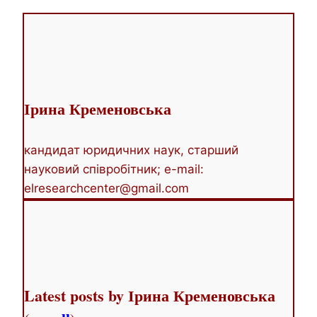
two
tabs
change
content
below.
Ірина Кременовська
кандидат юридичних наук, старший
науковий співробітник; e-mail:
elresearchcenter@gmail.com
Latest posts by Ірина Кременовська