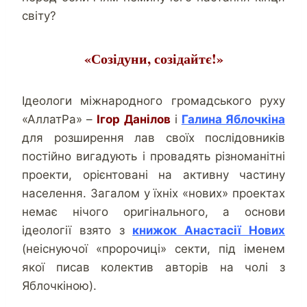
світу?
«Созідуни, созідайтє!»
Ідеологи міжнародного громадського руху
«АллатРа» –
Ігор Данілов
і
Галина Яблочкіна
для розширення лав своїх послідовників
постійно вигадують і провадять різноманітні
проекти, орієнтовані на активну частину
населення. Загалом у їхніх «нових» проектах
немає нічого оригінального, а основи
ідеології взято з
книжок Анастасії Нових
(неіснуючої «пророчиці» секти, під іменем
якої писав колектив авторів на чолі з
Яблочкіною).