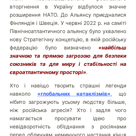
вторгнення в Україну відбулося значне
розширення НАТО. До Альянсу приєдналися
Фінляндія і Швеція. У червні 2022 р. на саміті
Північноатлантичного альянсу було ухвалено
нову Стратегічну концепцію, в якій російську
федерацію було визначено
«найбільш
значною та прямою загрозою для безпеки
союзників та для миру і стабільності на
євроатлантичному просторі»
.
Хто і навіщо творить страшні легенди
навколо
«глобальних катаклізмів»
, що
нібито загрожують усьому людству більше,
ніж російська агресія? Хто і задля чого
намагається просувати ідею про
невідворотність об’єднання з росіянами
перед обличчям неминучого настання кінця