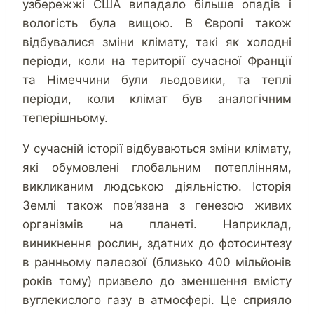
узбережжі США випадало більше опадів і
вологість була вищою. В Європі також
відбувалися зміни клімату, такі як холодні
періоди, коли на території сучасної Франції
та Німеччини були льодовики, та теплі
періоди, коли клімат був аналогічним
теперішньому.
У сучасній історії відбуваються зміни клімату,
які обумовлені глобальним потеплінням,
викликаним людською діяльністю. Історія
Землі також пов’язана з генезою живих
організмів на планеті. Наприклад,
виникнення рослин, здатних до фотосинтезу
в ранньому палеозої (близько 400 мільйонів
років тому) призвело до зменшення вмісту
вуглекислого газу в атмосфері. Це сприяло