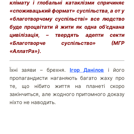
клімату і глобальні катаклізми спричиняє
«споживацький формат» суспільства, а от у
«благотворчому суспільстві» все людство
буде процвітати й жити як одна об’єднана
цивілізація, – твердять адепти секти
«Благотворче суспільство» (МГР
«АллатРа»).
Їхні заяви – брехня.
Ігор Данілов
і його
пропагандисти наганяють багато жаху про
те, що нібито життя на планеті скоро
закінчиться, але жодного притомного доказу
ніхто не наводить.