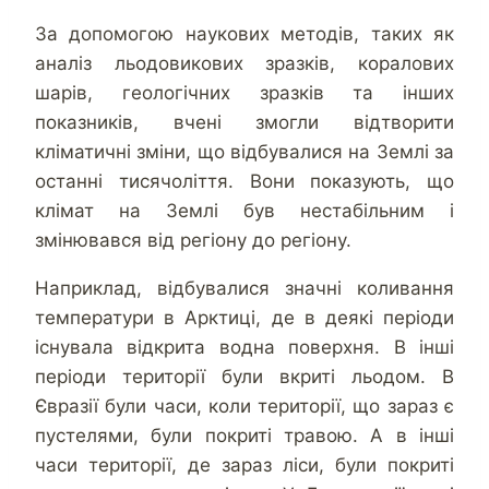
За допомогою наукових методів, таких як
аналіз льодовикових зразків, коралових
шарів, геологічних зразків та інших
показників, вчені змогли відтворити
кліматичні зміни, що відбувалися на Землі за
останні тисячоліття. Вони показують, що
клімат на Землі був нестабільним і
змінювався від регіону до регіону.
Наприклад, відбувалися значні коливання
температури в Арктиці, де в деякі періоди
існувала відкрита водна поверхня. В інші
періоди території були вкриті льодом. В
Євразії були часи, коли території, що зараз є
пустелями, були покриті травою. А в інші
часи території, де зараз ліси, були покриті