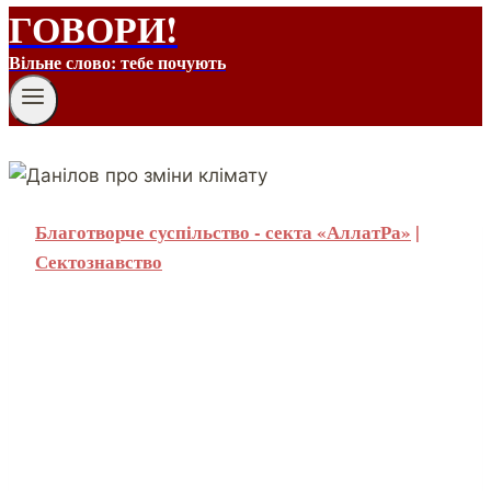
ГОВОРИ!
Вільне слово: тебе почують
Благотворче суспільство - секта «АллатРа»
|
Сектознавство