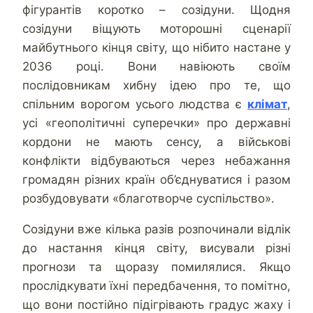
фігурантів коротко – созідуни. Щодня
созідуни віщують моторошні сценарії
майбутнього кінця світу, що нібито настане у
2036 році. Вони навіюють своїм
послідовникам хибну ідею про те, що
спільним ворогом усього людства є
клімат
,
усі «геополітичні суперечки» про державні
кордони не мають сенсу, а військові
конфлікти відбуваються через небажання
громадян різних країн об’єднуватися і разом
розбудовувати «благотворче суспільство».
Созідуни вже кілька разів розпочинали відлік
до настання кінця світу, висували різні
прогнози та щоразу помилялися. Якщо
прослідкувати їхні передбачення, то помітно,
що вони постійно підігрівають градус жаху і