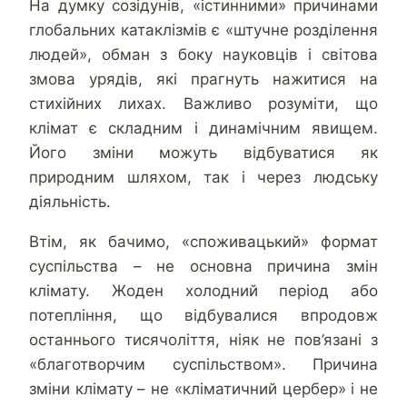
На думку созідунів, «істинними» причинами
глобальних катаклізмів є «штучне розділення
людей», обман з боку науковців і світова
змова урядів, які прагнуть нажитися на
стихійних лихах. Важливо розуміти, що
клімат є складним і динамічним явищем.
Його зміни можуть відбуватися як
природним шляхом, так і через людську
діяльність.
Втім, як бачимо, «споживацький» формат
суспільства – не основна причина змін
клімату. Жоден холодний період або
потепління, що відбувалися впродовж
останнього тисячоліття, ніяк не пов’язані з
«благотворчим суспільством». Причина
зміни клімату – не «кліматичний цербер» і не