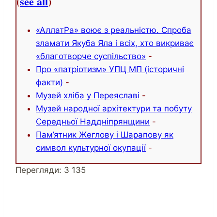
(
see all
)
«АллатРа» воює з реальністю. Спроба
зламати Якуба Яла і всіх, хто викриває
«благотворче суспільство»
-
Про «патріотизм» УПЦ МП (історичні
факти)
-
Музей хліба у Переяславі
-
Музей народної архітектури та побуту
Середньої Наддніпрянщини
-
Пам’ятник Жеглову і Шарапову як
символ культурної окупації
-
Перегляди:
3 135