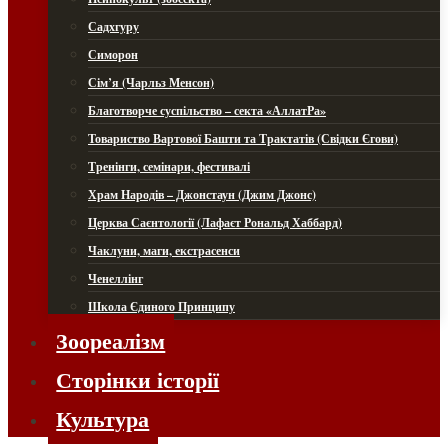
Садхгуру
Симорон
Сім’я (Чарльз Менсон)
Благотворче суспільство – секта «АллатРа»
Товариство Вартової Башти та Трактатів (Свідки Єгови)
Тренінги, семінари, фестивалі
Храм Народів – Джонстаун (Джим Джонс)
Церква Саєнтології (Лафаєт Рональд Хаббард)
Чаклуни, маги, екстрасенси
Ченеллінг
Школа Єдиного Принципу
Зоореалізм
Сторінки історії
Культура