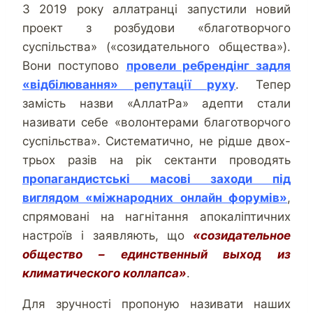
З 2019 року аллатранці запустили новий
проект з розбудови «благотворчого
суспільства» («созидательного общества»).
Вони поступово
провели ребрендінг задля
«відбілювання» репутації руху
. Тепер
замість назви «АллатРа» адепти стали
називати себе «волонтерами благотворчого
суспільства». Систематично, не рідше двох-
трьох разів на рік сектанти проводять
пропагандистські масові заходи під
виглядом «міжнародних онлайн форумів»
,
спрямовані на нагнітання апокаліптичних
настроїв і заявляють, що
«созидательное
общество – единственный выход из
климатического коллапса»
.
Для зручності пропоную називати наших