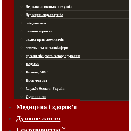
Державна виконавча служба
Держприкордонслужба
Забудовники
Законотворчість
Захист прав споживачів
Земельні та житлові афери
органи місцевого самоврядування
Податки
Поліція, МВС
Прокуратура
Служба безпеки України
Судочинство
Медицина і здоров’я
Духовне життя
Сектознавство