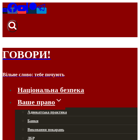
Перейти
до
вмісту
ГОВОРИ!
Вільне слово: тебе почують
Національна безпека
Ваше право
Адвокатська практика
Банки
Виконання покарань
ДБР