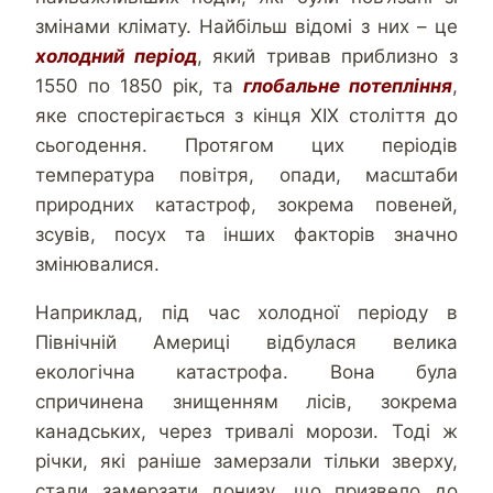
змінами клімату. Найбільш відомі з них – це
холодний період
, який тривав приблизно з
1550 по 1850 рік, та
глобальне потепління
,
яке спостерігається з кінця ХІХ століття до
сьогодення. Протягом цих періодів
температура повітря, опади, масштаби
природних катастроф, зокрема повеней,
зсувів, посух та інших факторів значно
змінювалися.
Наприклад, під час холодної періоду в
Північній Америці відбулася велика
екологічна катастрофа. Вона була
спричинена знищенням лісів, зокрема
канадських, через тривалі морози. Тоді ж
річки, які раніше замерзали тільки зверху,
стали замерзати донизу, що призвело до