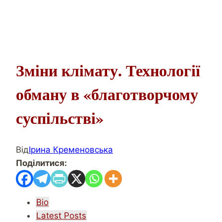
Зміни клімату. Технології
обману в «благотворчому
суспільстві»
Від
Ірина Кременовська
Поділитися:
The
Bio
following
Latest Posts