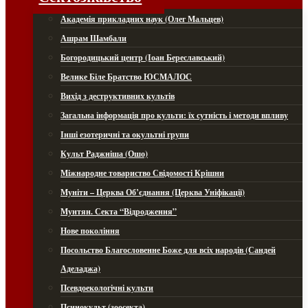
Академія прикладних наук (Олег Мальцев)
Ашрам Шамбали
Богородицький центр (Іоан Береславський)
Велике Біле Братство ЮСМАЛОС
Вихід з деструктивних культів
Загальна інформація про культи: їх сутність і методи впливу
Інші езотеричні та окультні групи
Культ Раджніша (Ошо)
Міжнародне товариство Свідомості Крішни
Муніти – Церква Об’єднання (Церква Уніфікації)
Мунтян. Секта “Відродження”
Нове покоління
Посольство Благословенне Боже для всіх народів (Сандей
Аделаджа)
Псевдоекологічні культи
Псинокульт (зоосекта)