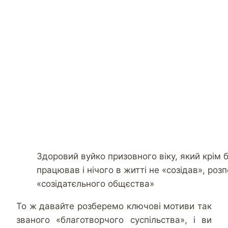
Здоровий вуйко призовного віку, який крім 
працював і нічого в житті не «созідав», роз
«созідатєльного общєства»
То ж давайте розберемо ключові мотиви так
званого «благотворчого суспільства», і ви