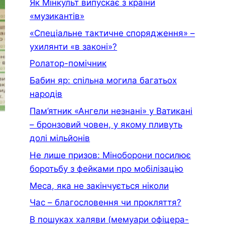
Як Мінкульт випускає з країни
«музикантів»
«Спеціальне тактичне спорядження» –
ухилянти «в законі»?
Ролатор-помічник
Бабин яр: спільна могила багатьох
народів
Пам’ятник «Ангели незнані» у Ватикані
– бронзовий човен, у якому пливуть
долі мільйонів
Не лише призов: Міноборони посилює
боротьбу з фейками про мобілізацію
Меса, яка не закінчується ніколи
Час – благословення чи прокляття?
В пошуках халяви (мемуари офiцера-