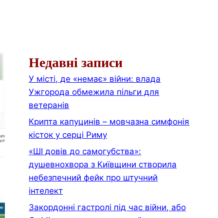
Недавні записи
У місті, де «немає» війни: влада
Ужгорода обмежила пільги для
ветеранів
Крипта капуцинів – мовчазна симфонія
кісток у серці Риму
«ШІ довів до самогубства»:
душевнохвора з Київщини створила
небезпечний фейк про штучний
інтелект
Закордонні гастролі під час війни, або