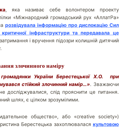
ка
, яка називає себе волонтером проекту
пілки «Міжнародний громадський рух «АллатРа»
она
розвідувала інформацію про дислокацію Сил
в критичної інфраструктури та передавала це
я затримання і вручення підозри колишній дитячий
.
ання злочинного наміру
 громадянки України Берестецької Х.О. при
мувався стійкий злочинний намір…»
. Зважаючи
не досліджувалися, слід прояснити це питання.
нний шлях, є цілком зрозумілими.
идательное общество», або «creative society»)
Христина Берестецька захоплювалася
культовою