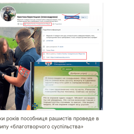
ки років пособниця рашистів проведе в
типу «благотворчого суспільства»