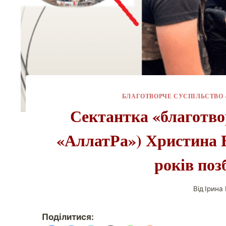
БЛАГОТВОРЧЕ СУСПІЛЬСТВО -
Сектантка «благотво
«АллатРа») Христина Б
років поз
Від
Ірина
Поділитися: