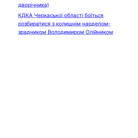
дворiчника)
КДКА Черкаської області боїться
розбиратися з колишнім нардепом-
зрадником Володимиром Олійником