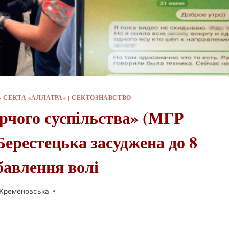
 СЕКТА «АЛЛАТРА»
|
СЕКТОЗНАВСТВО
рчого суспільства» (МГР
ерестецька засуджена до 8
бавлення волі
 Кременовська