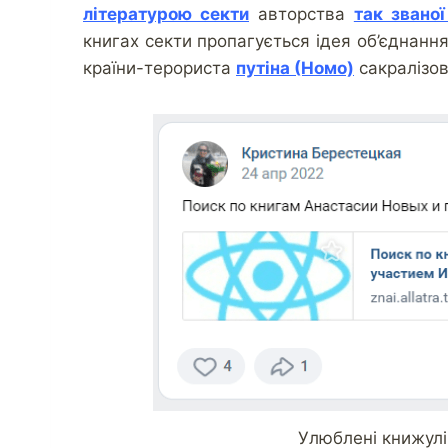
літературою секти
авторства
так званої
книгах секти пропагується ідея об’єднання
країни-терориста
путіна (Номо)
сакралізов
Улюблені книжулі