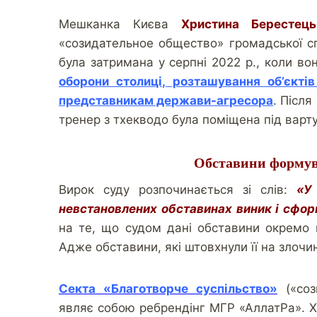
Мешканка Києва
Христина Берестець
«созидательное общество» громадської с
була затримана у серпні 2022 р., коли в
оборони столиці, розташування об’єкті
представникам держави-агресора
. Післ
тренер з тхекводо була поміщена під варту
Обставини формув
Вирок суду розпочинається зі слів:
«У
невстановлених обставинах виник і сфор
на те, що судом дані обставини окремо 
Адже обставини, які штовхнули її на злочи
Секта «Благотворче суспільство»
(«соз
являє собою ребрендінг МГР «АллатРа». 