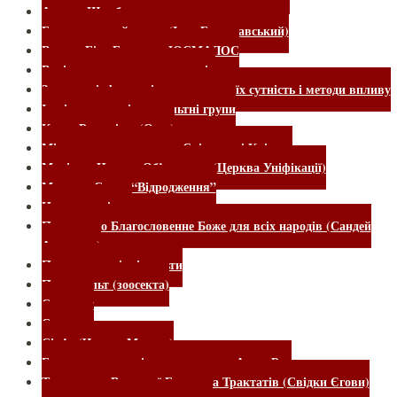
нащадка
Ашрам Шамбали
Богородицький центр (Іоан Береславський)
Велике Біле Братство ЮСМАЛОС
Вихід з деструктивних культів
Загальна інформація про культи: їх сутність і методи впливу
Інші езотеричні та окультні групи
Культ Раджніша (Ошо)
Міжнародне товариство Свідомості Крішни
Муніти – Церква Об’єднання (Церква Уніфікації)
Мунтян. Секта “Відродження”
Нове покоління
Посольство Благословенне Боже для всіх народів (Сандей
Аделаджа)
Псевдоекологічні культи
Псинокульт (зоосекта)
Садхгуру
Симорон
Сім’я (Чарльз Менсон)
Благотворче суспільство – секта «АллатРа»
Товариство Вартової Башти та Трактатів (Свідки Єгови)