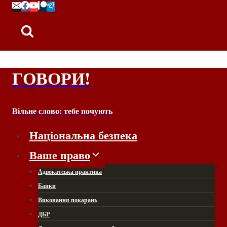
Перейти
до
вмісту
ГОВОРИ!
Вільне слово: тебе почують
Національна безпека
Ваше право
Адвокатська практика
Банки
Виконання покарань
ДБР