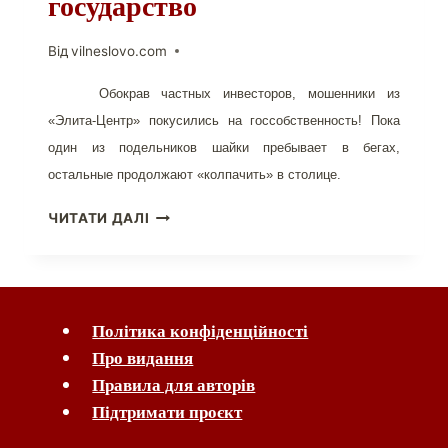
государство
Від
vilneslovo.com
Обокрав частных инвесторов, мошенники из
«Элита-Центр» покусились на госсобственность! Пока
один из подельников шайки пребывает в бегах,
остальные продолжают «колпачить» в столице.
«ЭЛИТА-
ЧИТАТИ ДАЛІ
ЦЕНТР»
УЖЕ
ГРАБИТ
ГОСУДАРСТВО
Політика конфіденційності
Про видання
Правила для авторів
Підтримати проєкт