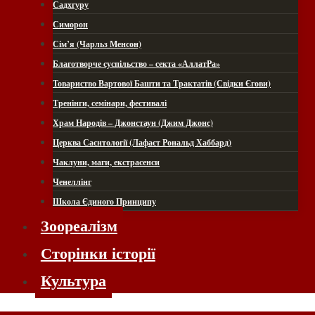
Садхгуру
Симорон
Сім’я (Чарльз Менсон)
Благотворче суспільство – секта «АллатРа»
Товариство Вартової Башти та Трактатів (Свідки Єгови)
Тренінги, семінари, фестивалі
Храм Народів – Джонстаун (Джим Джонс)
Церква Саєнтології (Лафаєт Рональд Хаббард)
Чаклуни, маги, екстрасенси
Ченеллінг
Школа Єдиного Принципу
Зоореалізм
Сторінки історії
Культура