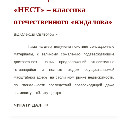
«НЕСТ» – классика
отечественного «кидалова»
Від
Олексій Святогор
Нами
на днях
получен
ы поистине сенсационные
материалы, к великому сожалению подтверждающие
достоверность наших предположений относительно
готовящейся и полным ходом осуществляемой
масштабной аферы на столичном рынке недвижимости,
по глобальности последствий превосходящей даже
знаменитую «Элиту-центр».
ИНВЕСТИЦИОННАЯ
ЧИТАТИ ДАЛІ
КОМПАНИЯ
«НЕСТ»
–
КЛАССИКА