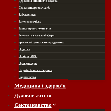
Державна виконавча служба
Держприкордонслужба
Забудовники
Законотворчість
Захист прав споживачів
Земельні та житлові афери
органи місцевого самоврядування
Податки
Поліція, МВС
Прокуратура
Служба безпеки України
Судочинство
Медицина і здоров’я
Духовне життя
Сектознавство