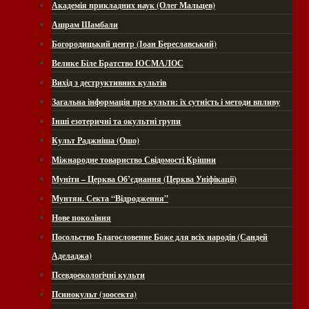
Академія прикладних наук (Олег Мальцев)
Ашрам Шамбали
Богородицький центр (Іоан Береславський)
Велике Біле Братство ЮСМАЛОС
Вихід з деструктивних культів
Загальна інформація про культи: їх сутність і методи впливу
Інші езотеричні та окультні групи
Культ Раджніша (Ошо)
Міжнародне товариство Свідомості Крішни
Муніти – Церква Об’єднання (Церква Уніфікації)
Мунтян. Секта “Відродження”
Нове покоління
Посольство Благословенне Боже для всіх народів (Сандей
Аделаджа)
Псевдоекологічні культи
Псинокульт (зоосекта)