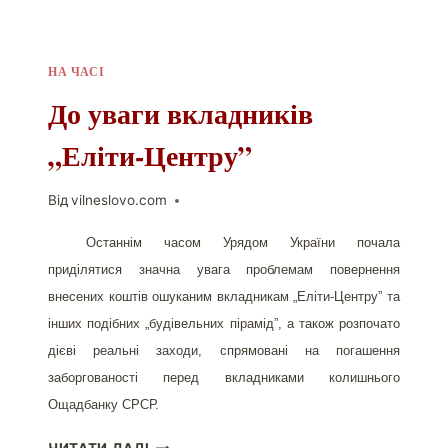
НА ЧАСІ
До уваги вкладників
„Еліти-Центру”
Від
vilneslovo.com
Останнім часом Урядом України почала
приділятися значна увага проблемам повернення
внесених коштів ошуканим вкладникам „Еліти-Центру” та
інших подібних „будівельних пірамід”, а також розпочато
дієві реальні заходи, спрямовані на погашення
заборгованості перед вкладниками колишнього
Ощадбанку СРСР.
ДО