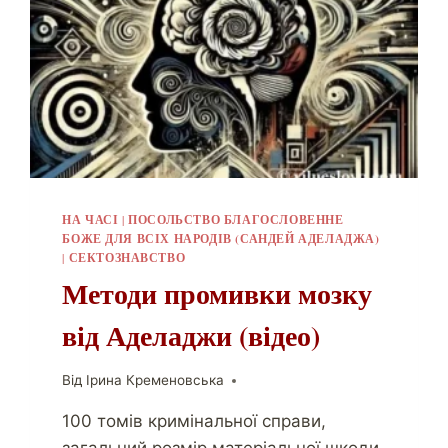
НА ЧАСІ
|
ПОСОЛЬСТВО БЛАГОСЛОВЕННЕ
БОЖЕ ДЛЯ ВСІХ НАРОДІВ (САНДЕЙ АДЕЛАДЖА)
|
СЕКТОЗНАВСТВО
Методи промивки мозку
від Аделаджи (відео)
Від
Ірина Кременовська
100 томів кримінальної справи,