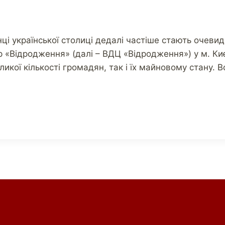
і української столиці дедалі частіше стають очевидц
р «Відродження» (далі – ВДЦ «Відродження») у м. Ки
икої кількості громадян, так і їх майновому стану. 