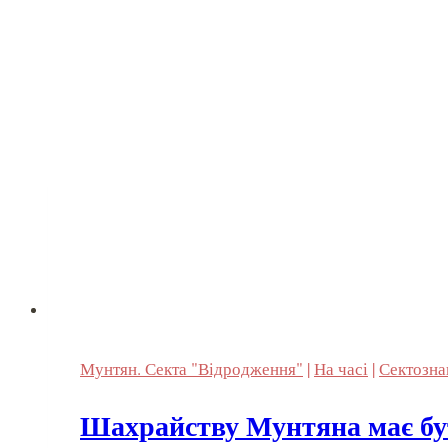
Мунтян. Секта "Відродження"
|
На часі
|
Сектозна
Шахрайству Мунтяна має бу