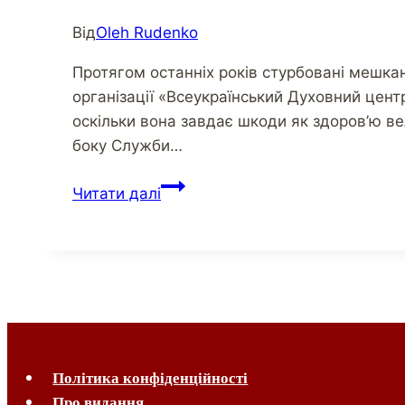
Від
Oleh Rudenko
Протягом останніх років стурбовані мешканц
організації «Всеукраїнський Духовний цент
оскільки вона завдає шкоди як здоров’ю вел
боку Служби…
Шахрайству
Читати далі
Мунтяна
має
бути
покладено
край
Політика конфіденційності
Про видання