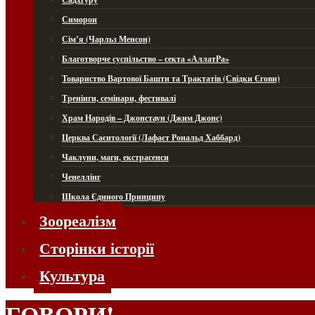
Симорон
Сім’я (Чарльз Менсон)
Благотворче суспільство – секта «АллатРа»
Товариство Вартової Башти та Трактатів (Свідки Єгови)
Тренінги, семінари, фестивалі
Храм Народів – Джонстаун (Джим Джонс)
Церква Саєнтології (Лафаєт Рональд Хаббард)
Чаклуни, маги, екстрасенси
Ченеллінг
Школа Єдиного Принципу
Зоореалізм
Сторінки історії
Культура
ГОВОРИ!