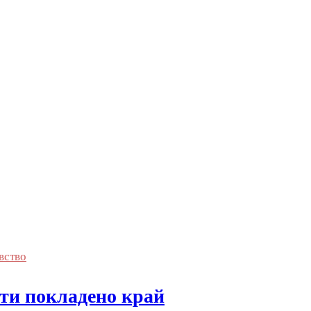
вство
ти покладено край