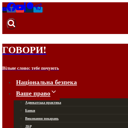
Перейти
до
вмісту
ГОВОРИ!
Вільне слово: тебе почують
Національна безпека
Ваше право
Адвокатська практика
Банки
Виконання покарань
ДБР