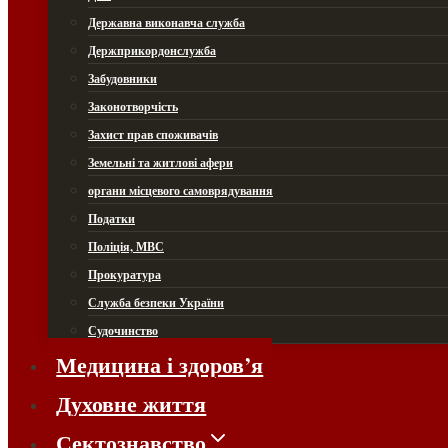
Державна виконавча служба
Держприкордонслужба
Забудовники
Законотворчість
Захист прав споживачів
Земельні та житлові афери
органи місцевого самоврядування
Податки
Поліція, МВС
Прокуратура
Служба безпеки України
Судочинство
Медицина і здоров’я
Духовне життя
Сектознавство