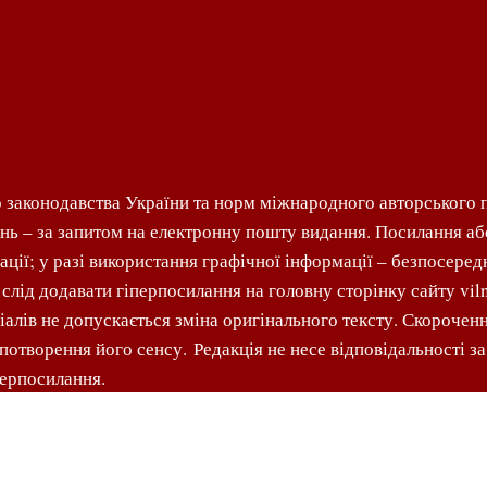
 законодавства України та норм міжнародного авторського п
нь – за запитом на електронну пошту видання. Посилання аб
ції; у разі використання графічної інформації – безпосеред
ід додавати гіперпосилання на головну сторінку сайту viln
іалів не допускається зміна оригінального тексту. Скороче
спотворення його сенсу. Редакція не несе відповідальності 
іперпосилання.