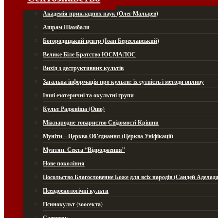
Академія прикладних наук (Олег Мальцев)
Ашрам Шамбали
Богородицький центр (Іоан Береславський)
Велике Біле Братство ЮСМАЛОС
Вихід з деструктивних культів
Загальна інформація про культи: їх сутність і методи впливу
Інші езотеричні та окультні групи
Культ Раджніша (Ошо)
Міжнародне товариство Свідомості Крішни
Муніти – Церква Об’єднання (Церква Уніфікації)
Мунтян. Секта “Відродження”
Нове покоління
Посольство Благословенне Боже для всіх народів (Сандей Аделад
Псевдоекологічні культи
Псинокульт (зоосекта)
Садхгуру