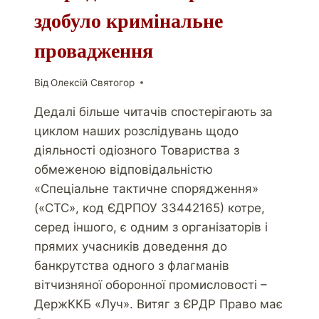
здобуло кримінальне
провадження
Від
Олексій Святогор
Дедалі більше читачів спостерігають за
циклом наших розслідувань щодо
діяльності одіозного Товариства з
обмеженою відповідальністю
«Спеціальне тактичне спорядження»
(«СТС», код ЄДРПОУ 33442165) котре,
серед іншого, є одним з організаторів і
прямих учасників доведення до
банкрутства одного з флагманів
вітчизняної оборонної промисловості –
ДержККБ «Луч». Витяг з ЄРДР Право має