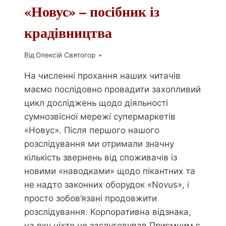
«Новус» – посібник із
крадівництва
Від
Олексій Святогор
На численні прохання наших читачів
маємо послідовно провадити захопливий
цикл досліджень щодо діяльності
сумнозвісної мережі супермаркетів
«Новус». Після першого нашого
розслідування ми отримали значну
кількість звернень від споживачів із
новими «наводками» щодо пікантних та
не надто законних оборудок «Novus», і
просто зобов’язані продовжити
розслідування. Корпоративна відзнака,
на яку ніхто не заслуговував Приємним є