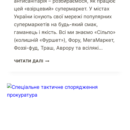
антисанітарія – розбираємося, як працює
цей «взірцевий» супермаркет. У містах
України існують свої мережі популярних
супермаркетів на будь-який смак,
гаманець і якість. Всі ми знаємо «Сільпо»
(колишній «Фуршет»), Фору, МегаМаркет,
Фоззі-фуд, Траш, Аврору та всілякі…
ЧИТАТИ ДАЛІ