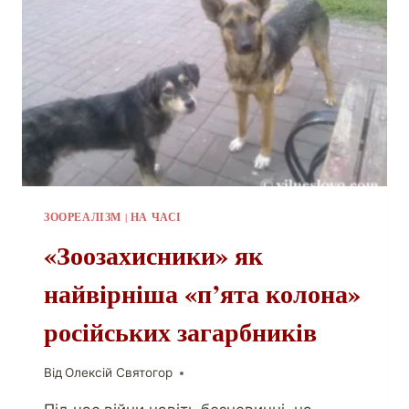
ЗООРЕАЛІЗМ
|
НА ЧАСІ
«Зоозахисники» як
найвірніша «п’ята колона»
російських загарбників
Від
Олексій Святогор