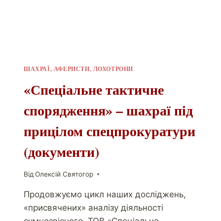
ШАХРАЇ, АФЕРИСТИ, ЛОХОТРОНИ
«Спеціальне тактичне
спорядження» – шахраї під
прицілом спецпрокуратури
(документи)
Від
Олексій Святогор
Продовжуємо цикл наших досліджень,
«присвячених» аналізу діяльності
сумнозвісного ТОВ «Спеціальне