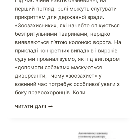
Під час війни навіть безневинні, на
перший погляд, ролі можуть слугувати
прикриттям для державної зради.
«Зоозахисники», які начебто опікуються
безпритульними тваринами, нерідко
виявляються п’ятою колоною ворога. На
прикладі конкретних випадків і вироків
суду ми проаналізуємо, як під виглядом
«допомоги собакам» маскуються
диверсанти, і чому «зоозахист» у
воєнний час потребує особливої уваги з
боку правоохоронців. Коли…
ЧИТАТИ ДАЛІ