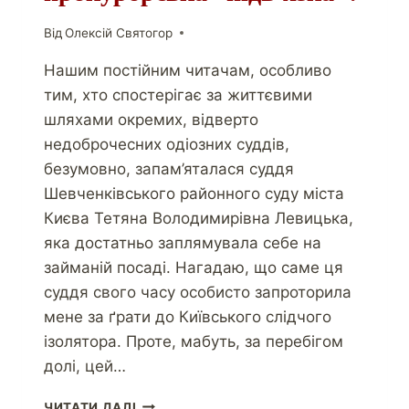
Від
Олексій Святогор
Нашим постійним читачам, особливо
тим, хто спостерігає за життєвими
шляхами окремих, відверто
недоброчесних одіозних суддів,
безумовно, запам’яталася суддя
Шевченківського районного суду міста
Києва Тетяна Володимирівна Левицька,
яка достатньо заплямувала себе на
займаній посаді. Нагадаю, що саме ця
суддя свого часу особисто запроторила
мене за ґрати до Київського слідчого
ізолятора. Проте, мабуть, за перебігом
долі, цей…
ЧИТАТИ ДАЛІ