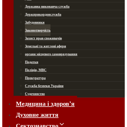
Державна виконавча служба
Держприкордонслужба
Забудовники
Законотворчість
Захист прав споживачів
Земельні та житлові афери
органи місцевого самоврядування
Податки
Поліція, МВС
Прокуратура
Служба безпеки України
Судочинство
Медицина і здоров’я
Духовне життя
Сектознавство