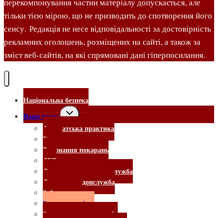
перекомпонування частин матеріалу допускається, але
тільки тією мірою, що не призводить до спотворення його
сенсу. Редакція не несе відповідальності за достовірність
рекламних оголошень, розміщених на сайті, а також за
зміст веб-сайтів, на які спрямовані дані гіперпосилання.
Національна безпека
Ваше право
Адвокатська практика
Банки
Виконання покарань
ДБР
Державна виконавча служба
Держприкордонслужба
Забудовники
Законотворчість
Захист прав споживачів