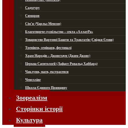
Садхгуру
Симорон
Сім’я (Чарльз Менсон)
Благотворче суспільство – секта «АллатРа»
Товариство Вартової Башти та Трактатів (Свідки Єгови)
Тренінги, семінари, фестивалі
Храм Народів – Джонстаун (Джим Джонс)
Церква Саєнтології (Лафаєт Рональд Хаббард)
Чаклуни, маги, екстрасенси
Ченеллінг
Школа Єдиного Принципу
Зоореалізм
Сторінки історії
Культура