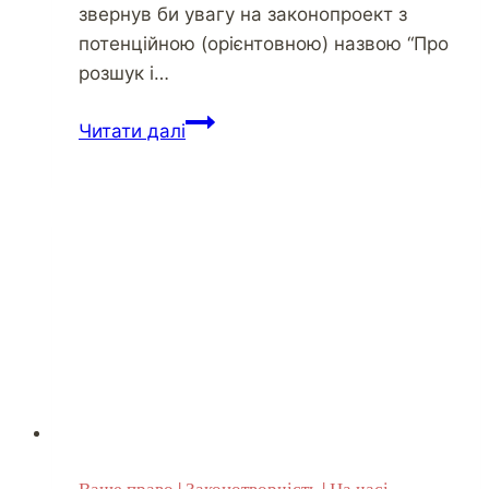
звернув би увагу на законопроект з
потенційною (орієнтовною) назвою “Про
розшук і…
Читати далі
Ваше право
|
Законотворчість
|
На часі