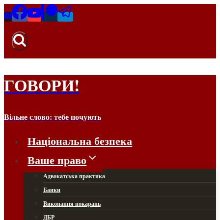
ГОВОРИ!
Вільне слово: тебе почують
Національна безпека
Ваше право
Адвокатська практика
Банки
Виконання покарань
ДБР