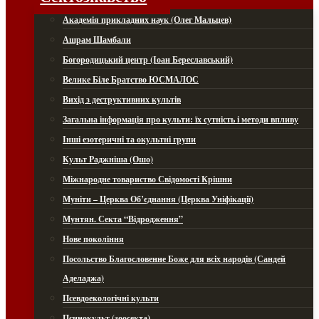
Академія прикладних наук (Олег Мальцев)
Ашрам Шамбали
Богородицький центр (Іоан Береславський)
Велике Біле Братство ЮСМАЛОС
Вихід з деструктивних культів
Загальна інформація про культи: їх сутність і методи впливу
Інші езотеричні та окультні групи
Культ Раджніша (Ошо)
Міжнародне товариство Свідомості Крішни
Муніти – Церква Об’єднання (Церква Уніфікації)
Мунтян. Секта “Відродження”
Нове покоління
Посольство Благословенне Боже для всіх народів (Сандей
Аделаджа)
Псевдоекологічні культи
Псинокульт (зоосекта)