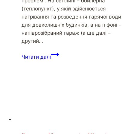
проблемі. На світлині – бойлерна
(теплопункт), у якій здійснюється
нагрівання та розведення гарячої води
для довколишніх будинків, а на її фоні –
напіврозібраний гараж (а ще далі –
другий…
Читати далі