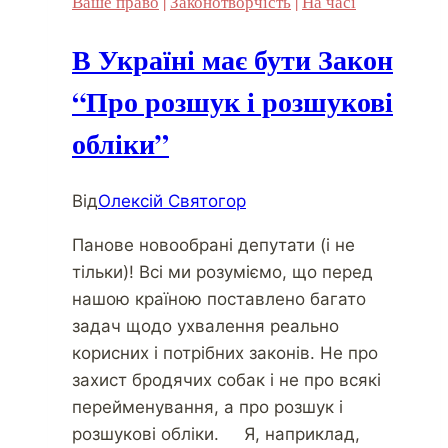
Ваше право
|
Законотворчість
|
На часі
В Україні має бути Закон
“Про розшук і розшукові
обліки”
Від
Олексій Святогор
Панове новообрані депутати (і не
тільки)! Всі ми розуміємо, що перед
нашою країною поставлено багато
задач щодо ухвалення реально
корисних і потрібних законів. Не про
захист бродячих собак і не про всякі
перейменування, а про розшук і
розшукові обліки. Я, наприклад,