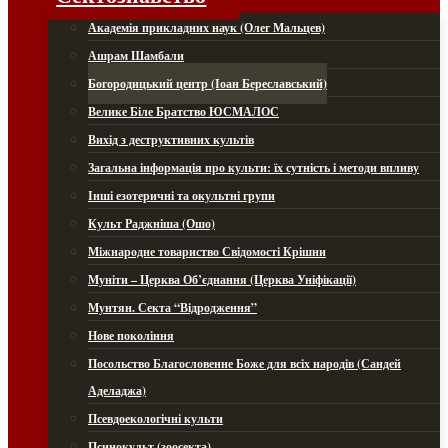
Академія прикладних наук (Олег Мальцев)
Ашрам Шамбали
Богородицький центр (Іоан Береславський)
Велике Біле Братство ЮСМАЛОС
Вихід з деструктивних культів
Загальна інформація про культи: їх сутність і методи впливу
Інші езотеричні та окультні групи
Культ Раджніша (Ошо)
Міжнародне товариство Свідомості Крішни
Муніти – Церква Об’єднання (Церква Уніфікації)
Мунтян. Секта “Відродження”
Нове покоління
Посольство Благословенне Боже для всіх народів (Сандей
Аделаджа)
Псевдоекологічні культи
Псинокульт (зоосекта)