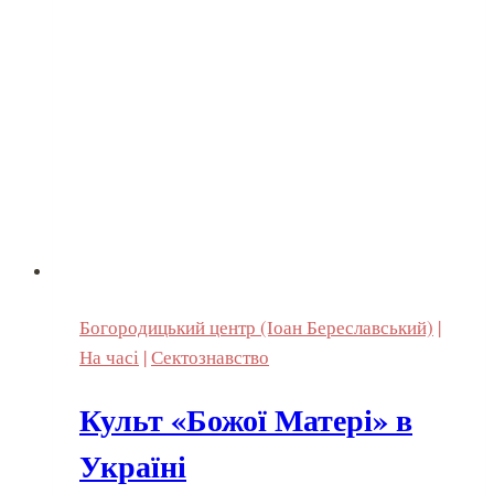
Богородицький центр (Іоан Береславський)
|
На часі
|
Сектознавство
Культ «Божої Матері» в
Україні