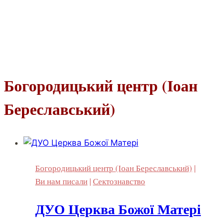
Богородицький центр (Іоан
Береславський)
Богородицький центр (Іоан Береславський)
|
Ви нам писали
|
Сектознавство
ДУО Церква Божої Матері