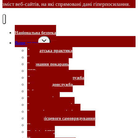
зміст веб-сайтів, на які спрямовані дані гіперпосилання.
Національна безпека
Ваше право
Адвокатська практика
Банки
Виконання покарань
ДБР
Державна виконавча служба
Держприкордонслужба
Забудовники
Законотворчість
Захист прав споживачів
Земельні та житлові афери
органи місцевого самоврядування
Податки
Поліція, МВС