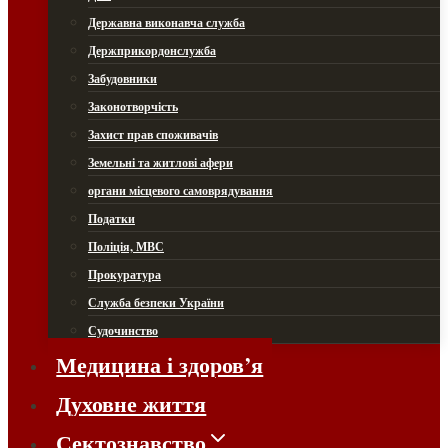
Державна виконавча служба
Держприкордонслужба
Забудовники
Законотворчість
Захист прав споживачів
Земельні та житлові афери
органи місцевого самоврядування
Податки
Поліція, МВС
Прокуратура
Служба безпеки України
Судочинство
Медицина і здоров’я
Духовне життя
Сектознавство