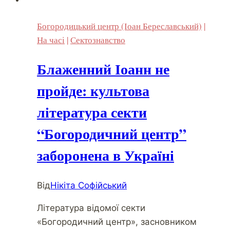
Богородицький центр (Іоан Береславський)
|
На часі
|
Сектознавство
Блаженний Іоанн не
пройде: культова
література секти
“Богородичний центр”
заборонена в Україні
Від
Нікіта Софійський
Література відомої секти
«Богородичний центр», засновником