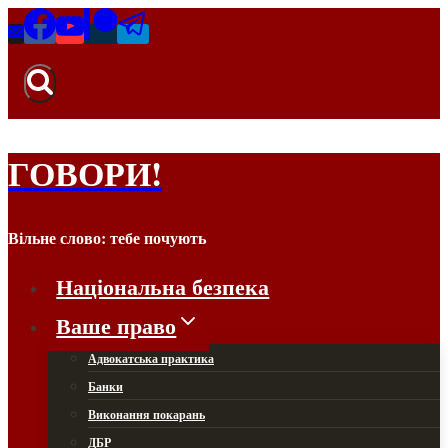
ГОВОРИ!
Вільне слово: тебе почують
Національна безпека
Ваше право
Адвокатська практика
Банки
Виконання покарань
ДБР