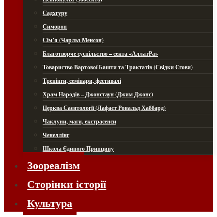
Садхгуру
Симорон
Сім’я (Чарльз Менсон)
Благотворче суспільство – секта «АллатРа»
Товариство Вартової Башти та Трактатів (Свідки Єгови)
Тренінги, семінари, фестивалі
Храм Народів – Джонстаун (Джим Джонс)
Церква Саєнтології (Лафаєт Рональд Хаббард)
Чаклуни, маги, екстрасенси
Ченеллінг
Школа Єдиного Принципу
Зоореалізм
Сторінки історії
Культура