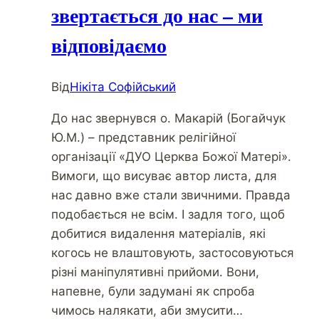
звертається до нас – ми
відповідаємо
Від
Нікіта Софійський
До нас звернувся о. Макарій (Богайчук
Ю.М.) – представник релігійної
організації «ДУО Церква Божої Матері».
Вимоги, що висуває автор листа, для
нас давно вже стали звичними. Правда
подобається не всім. І задля того, щоб
добитися видалення матеріалів, які
когось не влаштовують, застосовуються
різні маніпулятивні прийоми. Вони,
напевне, були задумані як спроба
чимось налякати, аби змусити…