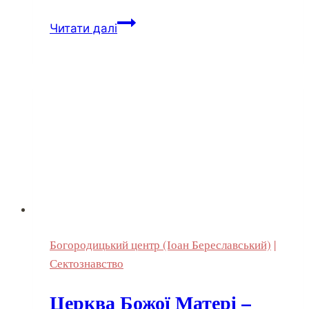
Читати далі
Богородицький центр (Іоан Береславський)
|
Сектознавство
Церква Божої Матері –