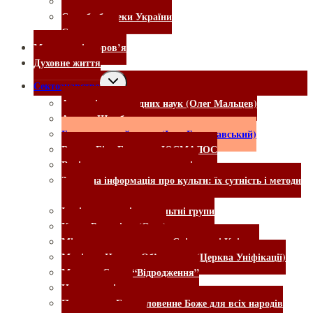
Прокуратура
Служба безпеки України
Судочинство
Медицина і здоров’я
Духовне життя
Сектознавство
Академія прикладних наук (Олег Мальцев)
Ашрам Шамбали
Богородицький центр (Іоан Береславський)
Велике Біле Братство ЮСМАЛОС
Вихід з деструктивних культів
Загальна інформація про культи: їх сутність і методи
впливу
Інші езотеричні та окультні групи
Культ Раджніша (Ошо)
Міжнародне товариство Свідомості Крішни
Муніти – Церква Об’єднання (Церква Уніфікації)
Мунтян. Секта “Відродження”
Нове покоління
Посольство Благословенне Боже для всіх народів