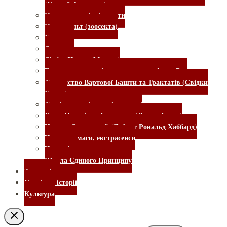
(Сандей Аделаджа)
Псевдоекологічні культи
Псинокульт (зоосекта)
Садхгуру
Симорон
Сім’я (Чарльз Менсон)
Благотворче суспільство – секта «АллатРа»
Товариство Вартової Башти та Трактатів (Свідки
Єгови)
Тренінги, семінари, фестивалі
Храм Народів – Джонстаун (Джим Джонс)
Церква Саєнтології (Лафаєт Рональд Хаббард)
Чаклуни, маги, екстрасенси
Ченеллінг
Школа Єдиного Принципу
Зоореалізм
Сторінки історії
Культура