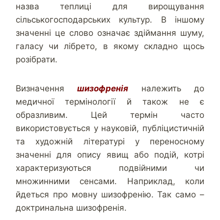
назва теплиці для вирощування
сільськогосподарських культур. В іншому
значенні це слово означає здіймання шуму,
галасу чи лібрето, в якому складно щось
розібрати.
Визначення
шизофренія
належить до
медичної термінології й також не є
образливим. Цей термін часто
використовується у науковій, публіцистичній
та художній літературі у переносному
значенні для опису явищ або подій, котрі
характеризуються подвійними чи
множинними сенсами. Наприклад, коли
йдеться про мовну шизофренію. Так само –
доктринальна шизофренія.