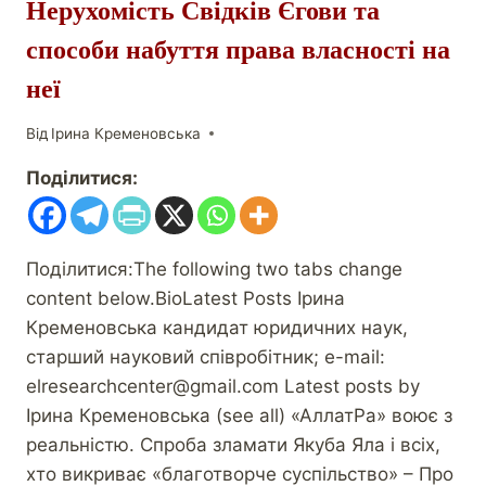
Нерухомість Свідків Єгови та
способи набуття права власності на
неї
Від
Ірина Кременовська
Поділитися:
Поділитися:The following two tabs change
content below.BioLatest Posts Ірина
Кременовська кандидат юридичних наук,
старший науковий співробітник; e-mail:
elresearchcenter@gmail.com Latest posts by
Ірина Кременовська (see all) «АллатРа» воює з
реальністю. Спроба зламати Якуба Яла і всіх,
хто викриває «благотворче суспільство» – Про