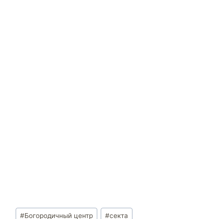
#
Богородичный центр
#
секта