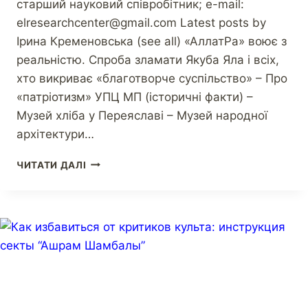
старший науковий співробітник; e-mail:
elresearchcenter@gmail.com Latest posts by
Ірина Кременовська (see all) «АллатРа» воює з
реальністю. Спроба зламати Якуба Яла і всіх,
хто викриває «благотворче суспільство» – Про
«патріотизм» УПЦ МП (історичні факти) –
Музей хліба у Переяславі – Музей народної
архітектури…
ЧИТАТИ ДАЛІ