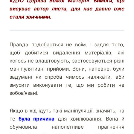
«ДУО Церква Божої Матері».
Вимоги, що
висуває автор листа, для нас давно вже
стали звичними.
Правда подобається не всім. І задля того,
щоб добитися видалення матеріалів, які
когось не влаштовують, застосовуються різні
маніпулятивні прийоми. Вони, напевне, були
задумані як спроба чимось налякати, аби
змусити виконувати те, що ми робити не
зобов’язані.
Якщо в хід ідуть такі маніпуляції, значить, на
те
була причина
для хвилювання. Вона й
обумовила наполегливе прагнення