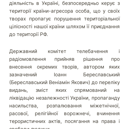
діяльність в Україні, безпосередньо керує з
території країни-агресора особа, що у своїх
творах пропагує порушення територіальної
цілісності нашої країни шляхом її приєднання
до території РФ.
Державний комітет телебачення і
радіомовлення прийняв рішення про
внесення окремих творів, автором яких
зазначений Іоанн Береславський
(Береславський Веніамін Якович) до переліку
видань, зміст яких спрямований на
ліквідацію незалежності України, пропаганду
насильства, розпалювання міжетнічної,
расової, релігійної ворожнечі, вчинення
терористичних актів, посягання на права і
свободи людини.