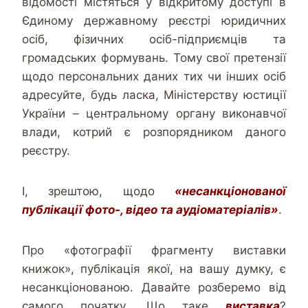
відомості містяться у відкритому доступі в
Єдиному державному реєстрі юридичних
осіб, фізичних осіб-підприємців та
громадських формувань. Тому свої претензії
щодо персональних даних тих чи інших осіб
адресуйте, будь ласка, Міністерству юстиції
України – центральному органу виконавчої
влади, котрий є розпорядником даного
реєстру.
І, зрештою, щодо
«несанкціонованої
публікації фото-, відео та аудіоматеріалів»
.
Про «фотографії фрагменту виставки
книжок», публікація якої, на вашу думку, є
несанкціонованою. Давайте розберемо від
самого початку. Що таке
виставка
?