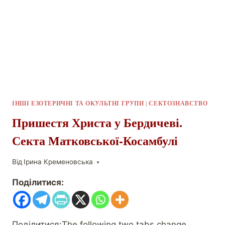
ІНШІ ЕЗОТЕРИЧНІ ТА ОКУЛЬТНІ ГРУПИ
|
СЕКТОЗНАВСТВО
Пришестя Христа у Бердичеві.
Секта Матковської-Косамбулі
Від
Ірина Кременовська
Поділитися:
Поділитися:The following two tabs change