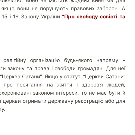
яльністю. Воно не містить жодних винятків для
х, якщо вони не порушують правових заборон. А
 15 і 16 Закону України
“Про свободу совісті та
релігійну організацію будь-якого напряму –
ги закону та права і свободи громадян. Для неї
“Церква Сатани”. Якщо у статуті “Церкви Сатани”
б про посягання на життя і здоров’я людей,
 охоронювані законом інтереси, то не має бути й
ї церкви отримати державну реєстрацію або для
ку.