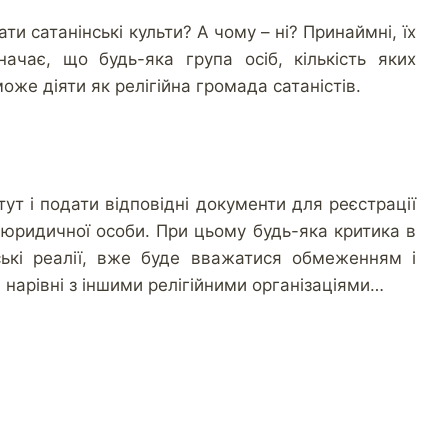
ти сатанінські культи? А чому – ні? Принаймні, їх
ачає, що будь-яка група осіб, кількість яких
же діяти як релігійна громада сатаністів.
ут і подати відповідні документи для реєстрації
 юридичної особи. При цьому будь-яка критика в
нські реалії, вже буде вважатися обмеженням і
і нарівні з іншими релігійними організаціями…