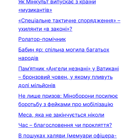
Як Мінкульт випускає з країни
«музикантів»
«Спеціальне тактичне спорядження» –
ухилянти «в законі»?
Ролатор-помічник
Бабин яр: спільна могила багатьох
народів
Пам’ятник «Ангели незнані» у Ватикані
– бронзовий човен, у якому пливуть
долі мільйонів
Не лише призов: Міноборони посилює
боротьбу з фейками про мобілізацію
Меса, яка не закінчується ніколи
Час – благословення чи прокляття?
В пошуках халяви (мемуари офiцера-