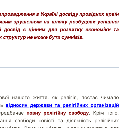
впровадження в Україні досвіду провідних країн
ливим зрушенням на шляху розбудови успішної
й досвід є цінним для розвитку економіки та
х структур не може бути сумнівів.
ової нашого життя, як релігія, постає чимало
ель
відносин держави та релігійних організацій
передбачає
повну релігійну свободу
. Крім того,
ння свободи совісті та діяльність релігійних