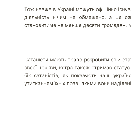
Тож невже в Україні можуть офіційно існува
діяльність нічим не обмежено, а це озн
становитиме не менше десяти громадян, мо
Сатаністи мають право розробити свій стат
своєї церкви, котра також отримає статус
бік сатаністів, як показують наші украї
утисканням їхніх прав, якими вони наділен