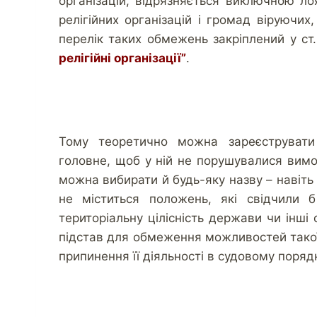
організацій, відрязняється виключною ло
релігійних організацій і громад віруючи
перелік таких обмежень закріплений у ст.
релігійні організації”
.
Тому теоретично можна зареєструвати 
головне, щоб у ній не порушувалися вимо
можна вибирати й будь-яку назву – навіть 
не міститься положень, які свідчили 
територіальну цілісність держави чи інші
підстав для обмеження можливостей тако
припинення її діяльності в судовому поряд