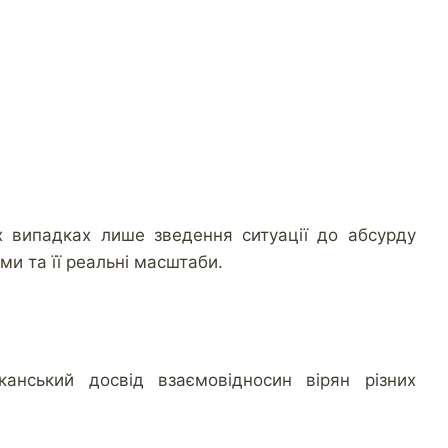
х випадках лише зведення ситуації до абсурду
и та її реальні масштаби.
канський досвід взаємовідносин вірян різних