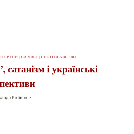
НІ ГРУПИ
|
НА ЧАСІ
|
СЕКТОЗНАВСТВО
, сатанізм і українські
спективи
сандр Ретівов