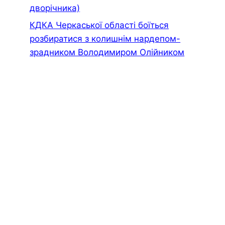
дворiчника)
КДКА Черкаської області боїться
розбиратися з колишнім нардепом-
зрадником Володимиром Олійником