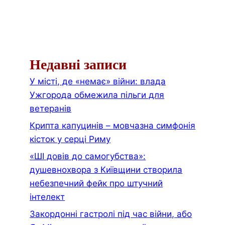
Недавні записи
У місті, де «немає» війни: влада
Ужгорода обмежила пільги для
ветеранів
Крипта капуцинів – мовчазна симфонія
кісток у серці Риму
«ШІ довів до самогубства»:
душевнохвора з Київщини створила
небезпечний фейк про штучний
інтелект
Закордонні гастролі під час війни, або