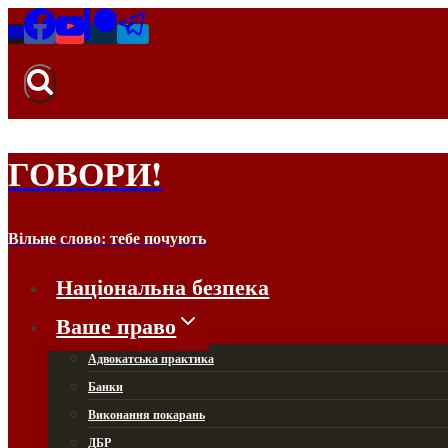
Перейти
до
вмісту
ГОВОРИ!
Вільне слово: тебе почують
Національна безпека
Ваше право
Адвокатська практика
Банки
Виконання покарань
ДБР