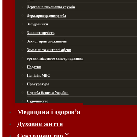
Державна виконавча служба
Держприкордонслужба
Забудовники
Законотворчість
Захист прав споживачів
Земельні та житлові афери
органи місцевого самоврядування
Податки
Поліція, МВС
Прокуратура
Служба безпеки України
Судочинство
Медицина і здоров’я
Духовне життя
Сектознавство