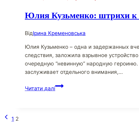
Юлия Кузьменко: штрихи к 
Від
Ірина Кременовська
Юлия Кузьменко – одна и задержанных вче
следствия, заложила взрывное устройство
очередную “невинную” народную героиню.
заслуживает отдельного внимания,…
Юлия
Читати далі
Кузьменко:
штрихи
к
Навігація
Попередня
1
2
портрету
сторінка
“волонтера”
за