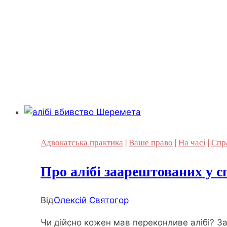
Адвокатська практика
|
Ваше право
|
На часі
|
Спр
Про алібі заарештованих у 
Від
Олексій Святогор
Чи дійсно кожен мав переконливе алібі? З