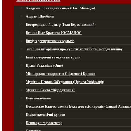
Академія прикладних наук (Олег Мальцев)
Ашрам Шамбали
Богородицький центр (Іоан Береславський)
Велике Біле Братство ЮСМАЛОС
Вихід з деструктивних культів
Загальна інформація про культи: їх сутність і методи впливу
Інші езотеричні та окультні групи
Культ Раджніша (Ошо)
Міжнародне товариство Свідомості Крішни
Муніти – Церква Об’єднання (Церква Уніфікації)
Мунтян. Секта “Відродження”
Нове покоління
Посольство Благословенне Боже для всіх народів (Сандей Аделад
Псевдоекологічні культи
Псинокульт (зоосекта)
Садхгуру