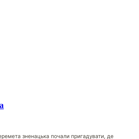
а
Шеремета зненацька почали пригадувати, де