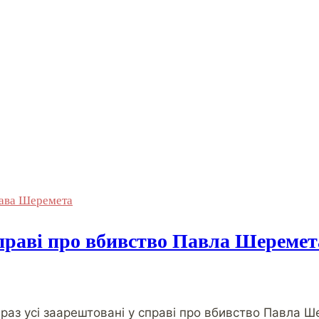
ава Шеремета
справі про вбивство Павла Шеремет
араз усі заарештовані у справі про вбивство Павла 