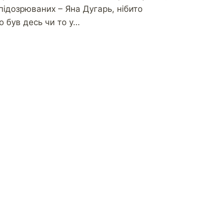
підозрюваних – Яна Дугарь, нібито
о був десь чи то у…