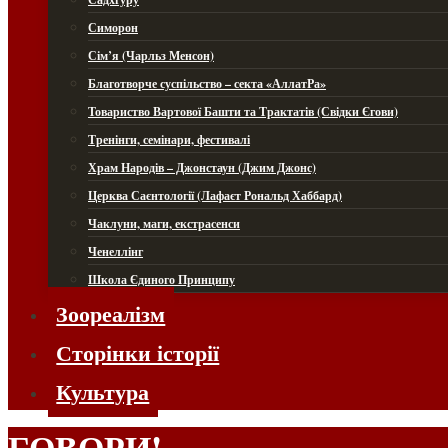
Симорон
Сім’я (Чарльз Менсон)
Благотворче суспільство – секта «АллатРа»
Товариство Вартової Башти та Трактатів (Свідки Єгови)
Тренінги, семінари, фестивалі
Храм Народів – Джонстаун (Джим Джонс)
Церква Саєнтології (Лафаєт Рональд Хаббард)
Чаклуни, маги, екстрасенси
Ченеллінг
Школа Єдиного Принципу
Зоореалізм
Сторінки історії
Культура
ГОВОРИ!