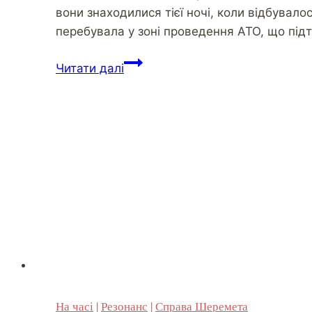
вони знаходилися тієї ночі, коли відбувал
перебувала у зоні проведення АТО, що підт
Про
Читати далі
алібі
заарештованих
у
справі
про
вбивство
Павла
Шеремета
На часі
|
Резонанс
|
Справа Шеремета