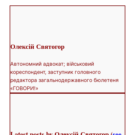
two
tabs
change
content
below.
Олексій Святогор
Автономний адвокат; військовий
кореспондент, заступник головного
редактора загальнодержавного бюлетеня
«ГОВОРИ!»
Latest posts by Олексій Святогор
(
see