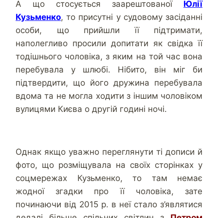
А що стосується заарештованої
Юлії
Кузьменко
, то присутні у судовому засіданні
особи, що прийшли її підтримати,
наполегливо просили допитати як свідка її
тодішнього чоловіка, з яким на той час вона
перебувала у шлюбі. Нібито, він міг би
підтвердити, що його дружина перебувала
вдома та не могла ходити з іншим чоловіком
вулицями Києва о другій годині ночі.
Однак якщо уважно переглянути ті дописи й
фото, що розміщувала на своїх сторінках у
соцмережах Кузьменко, то там немає
жодної згадки про її чоловіка, зате
починаючи від 2015 р. в неї стало з’являтися
дедалі більше спільних світлин з
Петром