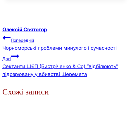
Олексій Святогор
Навігація
Попередній
Чорноморські проблеми минулого і сучасності
записів
Далі
Сектанти ШЄП (Бистріченко & Co) “відбілюють”
підозрювану у вбивстві Шеремета
Схожі записи