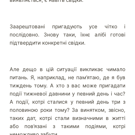
Заарештовані пригадують усе чітко і
послідовно. Знову таки, їхнє алібі готові
підтвердити конкретні свідки.
Але дещо в цій ситуації викликає чимало
питань. Я, наприклад, не пам’ятаю, де я був
тиждень тому. А хто з вас може пригадати
події тижневої давнини у певний день і час?
А події, котрі сталися у певний день три з
половиною роки тому? За винятком, звісно,
таких дат, котрі стали визначними в житті
або пов’язані з такими подіями, котрі
неможливо забути…