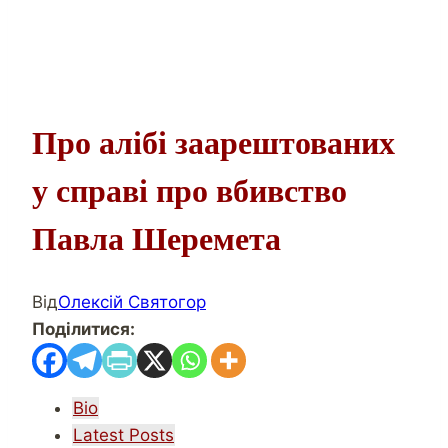
Про алібі заарештованих
у справі про вбивство
Павла Шеремета
Від
Олексій Святогор
Поділитися:
The
Bio
following
Latest Posts