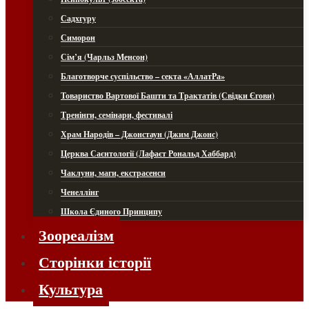
Садхгуру
Симорон
Сім’я (Чарльз Менсон)
Благотворче суспільство – секта «АллатРа»
Товариство Вартової Башти та Трактатів (Свідки Єгови)
Тренінги, семінари, фестивалі
Храм Народів – Джонстаун (Джим Джонс)
Церква Саєнтології (Лафаєт Рональд Хаббард)
Чаклуни, маги, екстрасенси
Ченеллінг
Школа Єдиного Принципу
Зоореалізм
Сторінки історії
Культура