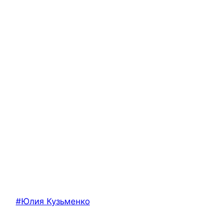
Позначки
#
Юлия Кузьменко
запису: