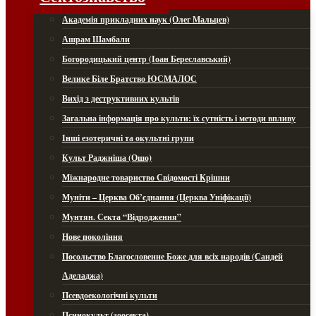
Академія прикладних наук (Олег Мальцев)
Ашрам Шамбали
Богородицький центр (Іоан Береславський)
Велике Біле Братство ЮСМАЛОС
Вихід з деструктивних культів
Загальна інформація про культи: їх сутність і методи впливу
Інші езотеричні та окультні групи
Культ Раджніша (Ошо)
Міжнародне товариство Свідомості Крішни
Муніти – Церква Об’єднання (Церква Уніфікації)
Мунтян. Секта “Відродження”
Нове покоління
Посольство Благословенне Боже для всіх народів (Сандей
Аделаджа)
Псевдоекологічні культи
Псинокульт (зоосекта)