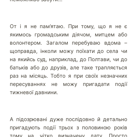
От і я не пам’ятаю. При тому, що я не є
якимось громадським діячом, митцем або
волонтером. Загалом перебуваю вдома –
щоправда, інколи можу поїхати до села чи
на якийсь суд, наприклад, до Полтави, чи до
батьків або до друзів, але таке трапляється
раз на місяць. Тобто я при своїх незначних
пересуваннях не можу пригадати події
тижневої давнини.
А підозрювані дуже послідовно й детально
пригадують події трьох з половиною років
тому на чітко визначену дату. Просто