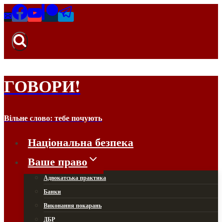
Перейти
до
вмісту
ГОВОРИ!
Вільне слово: тебе почують
Національна безпека
Ваше право
Адвокатська практика
Банки
Виконання покарань
ДБР