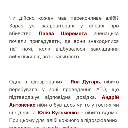
Чи дійсно кожен мав переконливе алібі?
Зараз усі заарештовані у справі про
вбивство
Павла Шеремета
зненацька
почали пригадувати, де вони знаходилися
тієї ночі, коли відбувалося закладання
вибухівки під авто загиблого.
Одна з підозрюваних –
Яна Дугарь
, нібито
перебувала у зоні проведення АТО, що
підтверджує відповідна довідка.
Андрій
Антоненко
нібито був десь чи то у гостях чи
ще десь, а
Юлія Кузьменко
– нібито вдома.
При цьому для алібі кожного з підозрюваних,
виявляється, є навіть свідки.