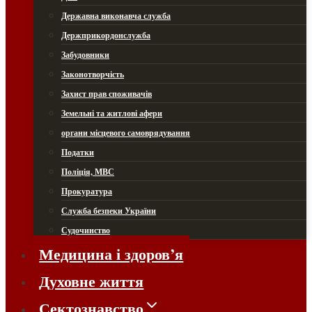
Державна виконавча служба
Держприкордонслужба
Забудовники
Законотворчість
Захист прав споживачів
Земельні та житлові афери
органи місцевого самоврядування
Податки
Поліція, МВС
Прокуратура
Служба безпеки України
Судочинство
Медицина і здоров’я
Духовне життя
Сектознавство