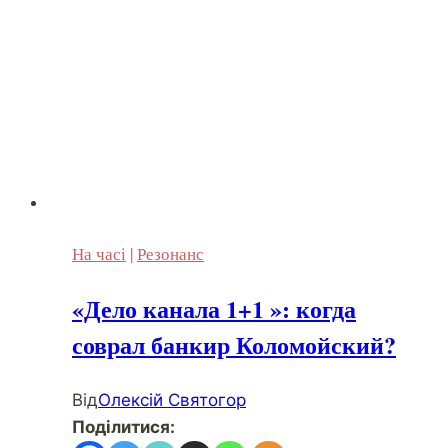
На часі
|
Резонанс
«Дело канала 1+1 »: когда
соврал банкир Коломойский?
Від
Олексій Святогор
Поділитися: