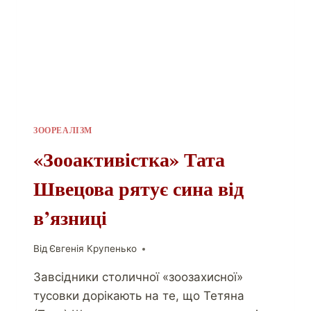
ЗООРЕАЛІЗМ
«Зооактивістка» Тата
Швецова рятує сина від
в’язниці
Від
Євгенія Крупенько
Завсідники столичної «зоозахисної»
тусовки дорікають на те, що Тетяна