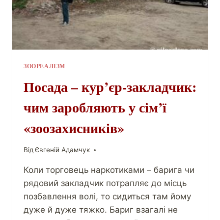
ЗООРЕАЛІЗМ
Посада – кур’єр-закладчик:
чим заробляють у сім’ї
«зоозахисників»
Від
Євгеній Адамчук
Коли торговець наркотиками – барига чи
рядовий закладчик потрапляє до місць
позбавлення волі, то сидиться там йому
дуже й дуже тяжко. Бариг взагалі не