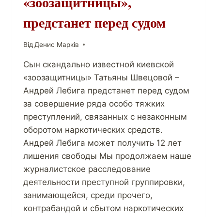
«зоозащитницы»,
предстанет перед судом
Від
Денис Марків
Сын скандально известной киевской
«зоозащитницы» Татьяны Швецовой –
Андрей Лебига предстанет перед судом
за совершение ряда особо тяжких
преступлений, связанных с незаконным
оборотом наркотических средств.
Андрей Лебига может получить 12 лет
лишения свободы Мы продолжаем наше
журналистское расследование
деятельности преступной группировки,
занимающейся, среди прочего,
контрабандой и сбытом наркотических