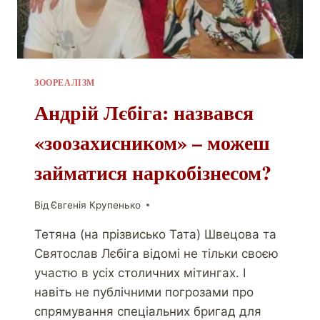
ЗООРЕАЛІЗМ
Андрій Лєбіга: назвався
«зоозахисником» – можеш
займатися наркобізнесом?
Від
Євгенія Крупенько
Тетяна (на прізвисько Тата) Швецова та
Святослав Лєбіга відомі не тільки своєю
участю в усіх столичних мітингах. І
навіть не публічними погрозами про
спрямування спеціальних бригад для