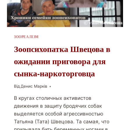
ЗООРЕАЛІЗМ
Зоопсихопатка Швецова в
ожидании приговора для
сынка-наркоторговца
Від
Денис Марків
В кругах столичных активистов
движения в защиту бродячих собак
выделяется особой агрессивностью
Татьяна (Тата) Швецова. Та самая, что
призывала бить беременных ногами в