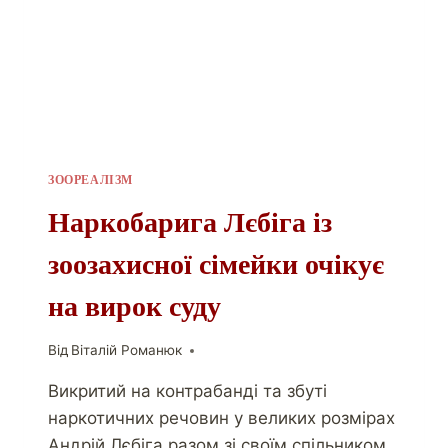
ЗООРЕАЛІЗМ
Наркобарига Лєбіга із
зоозахисної сімейки очікує
на вирок суду
Від
Віталій Романюк
Викритий на контрабанді та збуті
наркотичних речовин у великих розмірах
Андрій Лєбіга разом зі своїм спільником