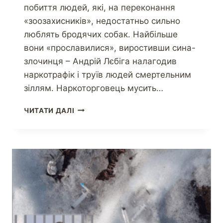
побиття людей, які, на переконання
«зоозахисників», недостатньо сильно
люблять бродячих собак. Найбільше
вони «прославилися», виростивши сина-
злочинця – Андрій Лєбіга налагодив
наркотрафік і труїв людей смертельним
зіллям. Наркоторговець мусить…
ЧИТАТИ ДАЛІ