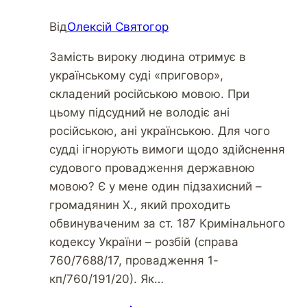
Від
Олексій Святогор
Замість вироку людина отримує в
українському суді «приговор»,
складений російською мовою. При
цьому підсудний не володіє ані
російською, ані українською. Для чого
судді ігнорують вимоги щодо здійснення
судового провадження державною
мовою? Є у мене один підзахисний –
громадянин Х., який проходить
обвинуваченим за ст. 187 Кримінального
кодексу України – розбій (справа
760/7688/17, провадження 1-
кп/760/191/20). Як…