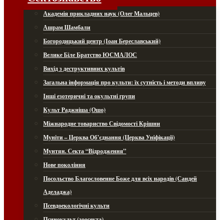
Академія прикладних наук (Олег Мальцев)
Ашрам Шамбали
Богородицький центр (Іоан Береславський)
Велике Біле Братство ЮСМАЛОС
Вихід з деструктивних культів
Загальна інформація про культи: їх сутність і методи впливу
Інші езотеричні та окультні групи
Культ Раджніша (Ошо)
Міжнародне товариство Свідомості Крішни
Муніти – Церква Об’єднання (Церква Уніфікації)
Мунтян. Секта “Відродження”
Нове покоління
Посольство Благословенне Боже для всіх народів (Сандей
Аделаджа)
Псевдоекологічні культи
Псинокульт (зоосекта)