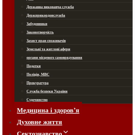
Державна виконавча служба
Держприкордонслужба
Забудовники
Законотворчість
Захист прав споживачів
Земельні та житлові афери
органи місцевого самоврядування
Податки
Поліція, МВС
Прокуратура
Служба безпеки України
Судочинство
Медицина і здоров’я
Духовне життя
Сектознавство