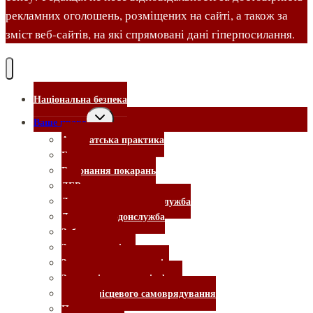
рекламних оголошень, розміщених на сайті, а також за
зміст веб-сайтів, на які спрямовані дані гіперпосилання.
Національна безпека
Перемкнути
Ваше право
меню
Адвокатська практика
нащадка
Банки
Виконання покарань
ДБР
Державна виконавча служба
Держприкордонслужба
Забудовники
Законотворчість
Захист прав споживачів
Земельні та житлові афери
органи місцевого самоврядування
Податки