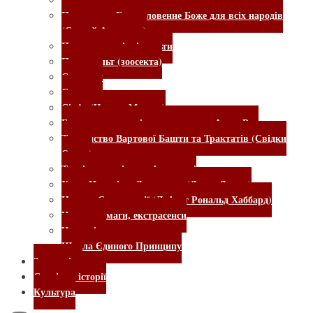
Посольство Благословенне Боже для всіх народів
(Сандей Аделаджа)
Псевдоекологічні культи
Псинокульт (зоосекта)
Садхгуру
Симорон
Сім’я (Чарльз Менсон)
Благотворче суспільство – секта «АллатРа»
Товариство Вартової Башти та Трактатів (Свідки
Єгови)
Тренінги, семінари, фестивалі
Храм Народів – Джонстаун (Джим Джонс)
Церква Саєнтології (Лафаєт Рональд Хаббард)
Чаклуни, маги, екстрасенси
Ченеллінг
Школа Єдиного Принципу
Зоореалізм
Сторінки історії
Культура