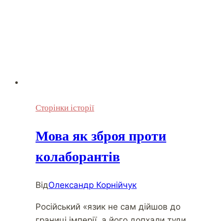
Сторінки історії
Мова як зброя проти
колаборантів
Від
Олександр Корнійчук
Російський «язик не сам дійшов до
границі імперії, а його допхали туди