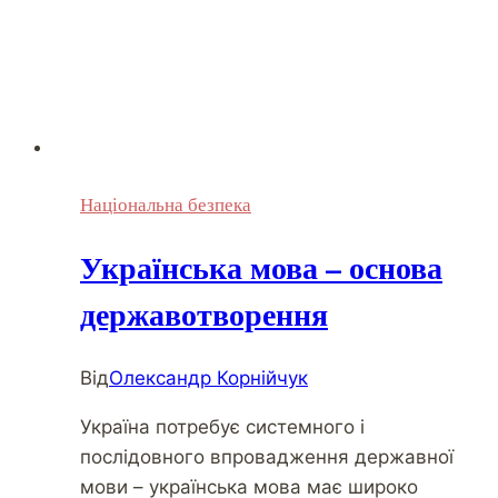
а
вимагати
Національна безпека
Українська мова – основа
державотворення
Від
Олександр Корнійчук
Україна потребує системного і
послідовного впровадження державної
мови – українська мова має широко