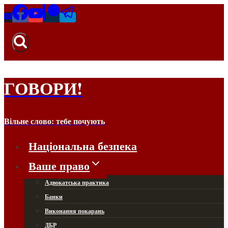
Перейти
до
вмісту
ГОВОРИ!
Вільне слово: тебе почують
Національна безпека
Ваше право
Адвокатська практика
Банки
Виконання покарань
ДБР