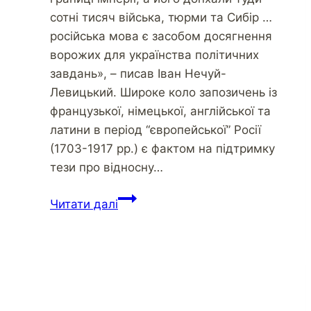
сотні тисяч війська, тюрми та Сибір …
російська мова є засобом досягнення
ворожих для українства політичних
завдань», – писав Іван Нечуй-
Левицький. Широке коло запозичень із
французької, німецької, англійської та
латини в період “європейської” Росії
(1703-1917 рр.) є фактом на підтримку
тези про відносну…
Мова
Читати далі
як
зброя
проти
колаборантів