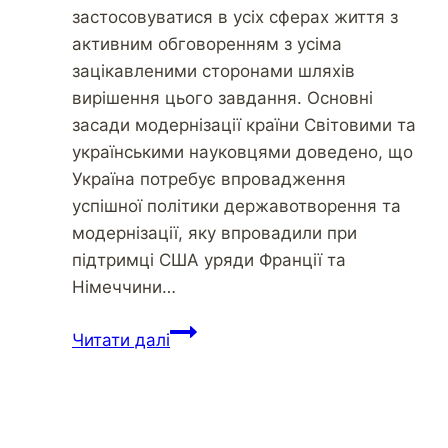
застосовуватися в усіх сферах життя з
активним обговоренням з усіма
зацікавленими сторонами шляхів
вирішення цього завдання. Основні
засади модернізації країни Світовими та
українськими науковцями доведено, що
Україна потребує впровадження
успішної політики державотворення та
модернізації, яку впровадили при
підтримці США уряди Франції та
Німеччини…
Українська
Читати далі
мова
–
основа
державотворення