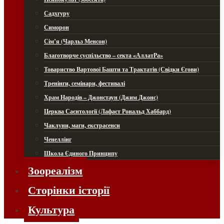
Садхгуру
Симорон
Сім’я (Чарльз Менсон)
Благотворче суспільство – секта «АллатРа»
Товариство Вартової Башти та Трактатів (Свідки Єгови)
Тренінги, семінари, фестивалі
Храм Народів – Джонстаун (Джим Джонс)
Церква Саєнтології (Лафаєт Рональд Хаббард)
Чаклуни, маги, екстрасенси
Ченеллінг
Школа Єдиного Принципу
Зоореалізм
Сторінки історії
Культура