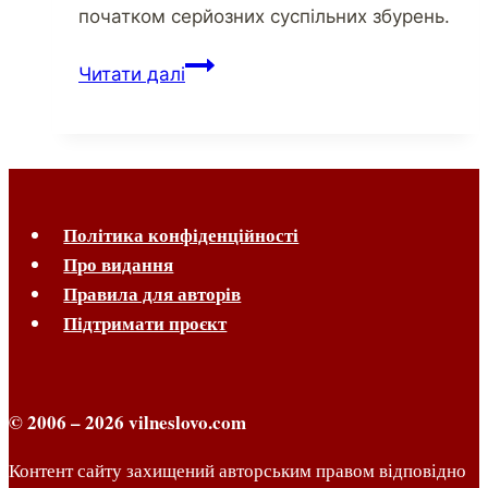
початком серйозних суспільних збурень.
Що
Читати далі
криється
за
мовним
протистоянням?
Політика конфіденційності
Про видання
Правила для авторів
Підтримати проєкт
© 2006 – 2026 vilneslovo.com
Контент сайту захищений авторським правом відповідно