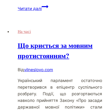
Скандал
Читати далі
вокруг
Закона
“Об
На часі
образовании”
набирает
Що криється за мовним
обороты
протистоянням?
Від
vilneslovo.com
Український парламент остаточно
перетворився в епіцентр суспільного
розбрату. Події, що розгортаються
навколо прийняття Закону «Про засади
державної мовної політики» стали