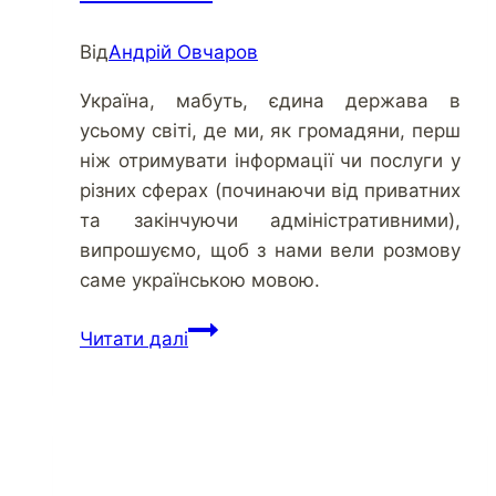
Від
Андрій Овчаров
Україна, мабуть, єдина держава в
усьому світі, де ми, як громадяни, перш
ніж отримувати інформації чи послуги у
різних сферах (починаючи від приватних
та закінчуючи адміністративними),
випрошуємо, щоб з нами вели розмову
саме українською мовою.
Про
Читати далі
мовні
права
громадян:
не
просити,