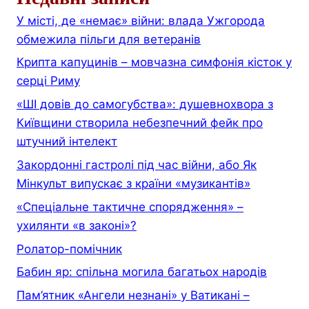
У місті, де «немає» війни: влада Ужгорода
обмежила пільги для ветеранів
Крипта капуцинів – мовчазна симфонія кісток у
серці Риму
«ШІ довів до самогубства»: душевнохвора з
Київщини створила небезпечний фейк про
штучний інтелект
Закордонні гастролі під час війни, або Як
Мінкульт випускає з країни «музикантів»
«Спеціальне тактичне спорядження» –
ухилянти «в законі»?
Ролатор-помічник
Бабин яр: спільна могила багатьох народів
Пам’ятник «Ангели незнані» у Ватикані –