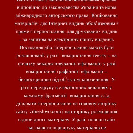
відповідно до законодавства України та норм
міжнародного авторського права. Копіювання
матеріалів: для Інтернет-видань обов’язковим є
пряме гіперпосилання, для друкованих видань
– за запитом на електронну пошту видання.
Посилання або гіперпосилання мають бути
розташовані: у разі використання тексту – на
початку використовуваної інформації; у разі
використання графічної інформації –
безпосередньо під об’єктом запозичення. У
разі передруку в електронних виданнях у
кожному фрагменті використання слід
додавати гіперпосилання на головну сторінку
сайту vilneslovo.com і на сторінку розміщення
відповідного матеріалу. У разі повного або
часткового передруку матеріалів не