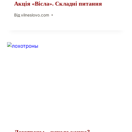
Акція «Вісла». Складні питання
Від
vilneslovo.com
Лохотроны – начало конца?