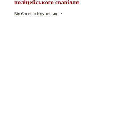
поліцейського свавілля
Від
Євгенія Крупенько