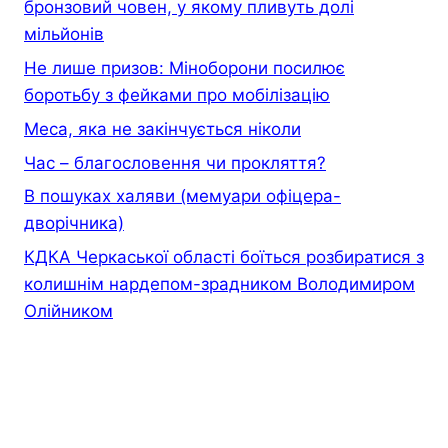
бронзовий човен, у якому пливуть долі
мільйонів
Не лише призов: Міноборони посилює
боротьбу з фейками про мобілізацію
Меса, яка не закінчується ніколи
Час – благословення чи прокляття?
В пошуках халяви (мемуари офiцера-
дворiчника)
КДКА Черкаської області боїться розбиратися з
колишнім нардепом-зрадником Володимиром
Олійником