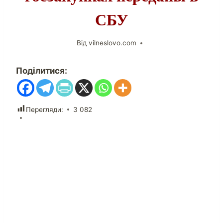
СБУ
Від
vilneslovo.com
Поділитися:
Перегляди:
3 082