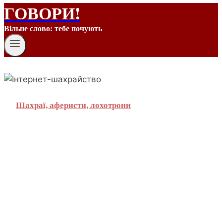
ГОВОРИ!
Вільне слово: тебе почують
Шахраї, аферисти, лохотрони