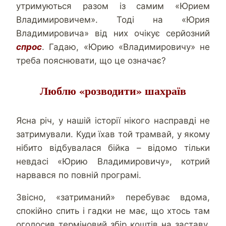
утримуються разом із самим «Юрием
Владимировичем». Тоді на «Юрия
Владимировича» від них очікує серйозний
спрос
. Гадаю, «Юрию «Владимировичу» не
треба пояснювати, що це означає?
Люблю «розводити» шахраїв
Ясна річ, у нашій історії нікого насправді не
затримували. Куди їхав той трамвай, у якому
нібито відбувалася бійка – відомо тільки
невдасі «Юрию Владимировичу», котрий
нарвався по повній програмі.
Звісно, «затриманий» перебуває вдома,
спокійно спить і гадки не має, що хтось там
оголосив терміновий збір коштів на заставу,