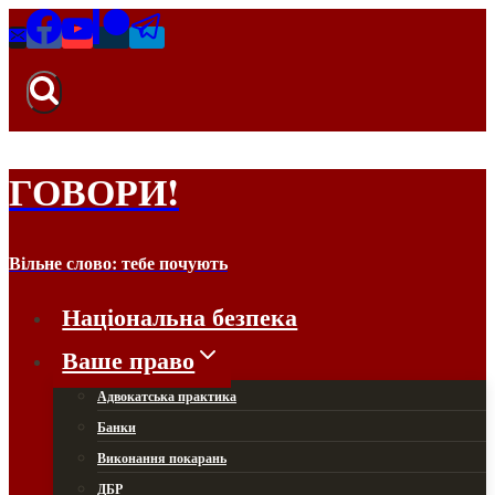
Перейти
до
вмісту
ГОВОРИ!
Вільне слово: тебе почують
Національна безпека
Ваше право
Адвокатська практика
Банки
Виконання покарань
ДБР