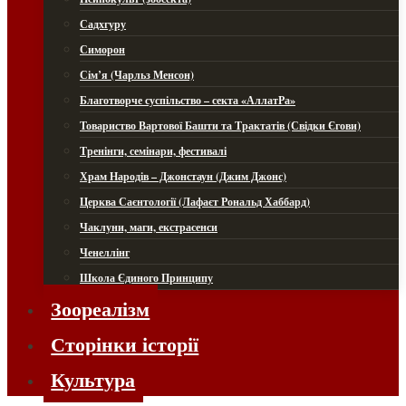
Садхгуру
Симорон
Сім’я (Чарльз Менсон)
Благотворче суспільство – секта «АллатРа»
Товариство Вартової Башти та Трактатів (Свідки Єгови)
Тренінги, семінари, фестивалі
Храм Народів – Джонстаун (Джим Джонс)
Церква Саєнтології (Лафаєт Рональд Хаббард)
Чаклуни, маги, екстрасенси
Ченеллінг
Школа Єдиного Принципу
Зоореалізм
Сторінки історії
Культура