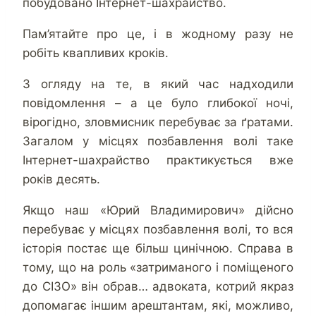
побудовано Інтернет-шахрайство.
Пам’ятайте про це, і в жодному разу не
робіть квапливих кроків.
З огляду на те, в який час надходили
повідомлення – а це було глибокої ночі,
вірогідно, зловмисник перебуває за ґратами.
Загалом у місцях позбавлення волі таке
Інтернет-шахрайство практикується вже
років десять.
Якщо наш «Юрий Владимирович» дійсно
перебуває у місцях позбавлення волі, то вся
історія постає ще більш цинічною. Справа в
тому, що на роль «затриманого і поміщеного
до СІЗО» він обрав… адвоката, котрий якраз
допомагає іншим арештантам, які, можливо,