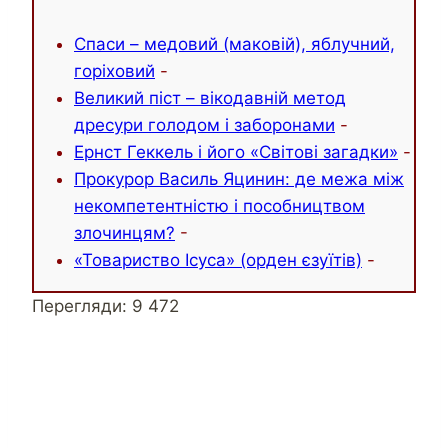
Спаси – медовий (маковій), яблучний,
горіховий
-
Великий піст – вікодавній метод
дресури голодом і заборонами
-
Ернст Геккель і його «Світові загадки»
-
Прокурор Василь Яцинин: де межа між
некомпетентністю і пособництвом
злочинцям?
-
«Товариство Ісуса» (орден єзуїтів)
-
Перегляди:
9 472