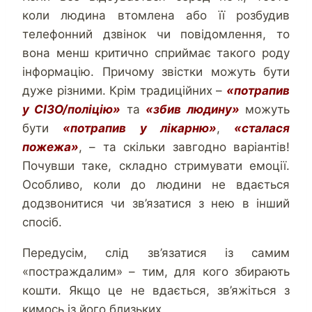
коли людина втомлена або її розбудив
телефонний дзвінок чи повідомлення, то
вона менш критично сприймає такого роду
інформацію. Причому звістки можуть бути
дуже різними. Крім традиційних –
«потрапив
у СІЗО/поліцію»
та
«збив людину»
можуть
бути
«потрапив у лікарню»
,
«сталася
пожежа»
, – та скільки завгодно варіантів!
Почувши таке, складно стримувати емоції.
Особливо, коли до людини не вдається
додзвонитися чи зв’язатися з нею в інший
спосіб.
Передусім, слід зв’язатися із самим
«постраждалим» – тим, для кого збирають
кошти. Якщо це не вдається, зв’яжіться з
кимось із його близьких.