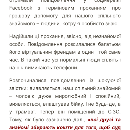
отримали повідомлення у соцмережі
Facebook з терміновим проханням про
грошову допомогу для нашого спільного
знайомого – людини, котру я особисто знаю.
Надійшли ці прохання, звісно, від незнайомої
особи. Повідомлення розсилалися багатьом
його віртуальним френдам в один і той саме
час. В такий час усі нормальні люди сплять і
на ніч вимикають телефони.
Розпочиналися повідомлення із шокуючої
звістки: виявляється, наш спільний знайомий
– чоловік дуже миролюбний і спокійний,
виявляється, влаштував бійку. І не будь-де, а
у трамваї. Тепер він поміщений до СІЗО.
Тому, як було зазначено далі,
«всі друзі та
знайомі збирають кошти для того, щоб суд