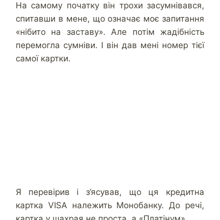
На самому початку він трохи засумнівався,
спитавши в мене, що означає моє запитання
«нібито на заставу». Але потім жадібність
перемогла сумніви. І він дав мені номер тієї
самої картки.
Я перевірив і з’ясував, що ця кредитна
картка VISA належить Монобанку. До речі,
картка у шахрая не проста, а «Платінум».