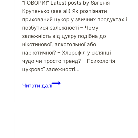
“ГОВОРИ!” Latest posts by Євгенія
Крупенько (see all) Як розпізнати
прихований цукор у звичних продуктах і
позбутися залежності – Чому
залежність від цукру подібна до
нікотинової, алкогольної або
наркотичної? – Хлорофіл у склянці –
чудо чи просто тренд? – Психологія
цукрової залежності…
Інтернет-
Читати далі
шахрайство
у
соцмережах
–
«друзі
терміново