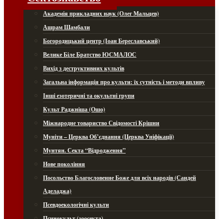
Академія прикладних наук (Олег Мальцев)
Ашрам Шамбали
Богородицький центр (Іоан Береславський)
Велике Біле Братство ЮСМАЛОС
Вихід з деструктивних культів
Загальна інформація про культи: їх сутність і методи впливу
Інші езотеричні та окультні групи
Культ Раджніша (Ошо)
Міжнародне товариство Свідомості Крішни
Муніти – Церква Об’єднання (Церква Уніфікації)
Мунтян. Секта “Відродження”
Нове покоління
Посольство Благословенне Боже для всіх народів (Сандей
Аделаджа)
Псевдоекологічні культи
Псинокульт (зоосекта)