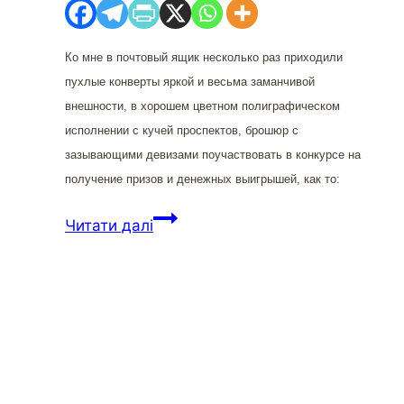
Ко мне в почтовый ящик несколько раз приходили
пухлые конверты яркой и весьма заманчивой
внешности, в хорошем цветном полиграфическом
исполнении с кучей проспектов, брошюр с
зазывающими девизами поучаствовать в конкурсе на
получение призов и денежных выигрышей, как то:
Милиция,
Читати далі
прокуратура
и
лохотроны:
близнецы-
братья?