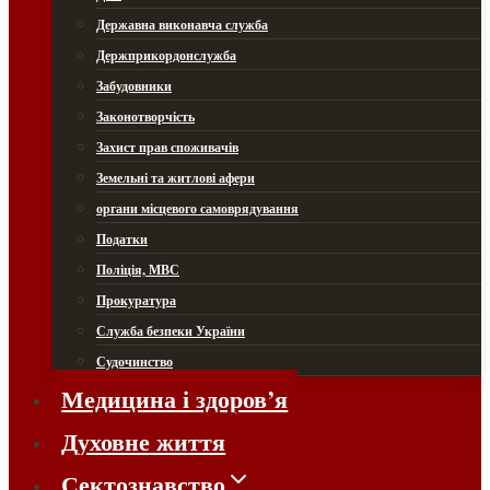
Державна виконавча служба
Держприкордонслужба
Забудовники
Законотворчість
Захист прав споживачів
Земельні та житлові афери
органи місцевого самоврядування
Податки
Поліція, МВС
Прокуратура
Служба безпеки України
Судочинство
Медицина і здоров’я
Духовне життя
Сектознавство