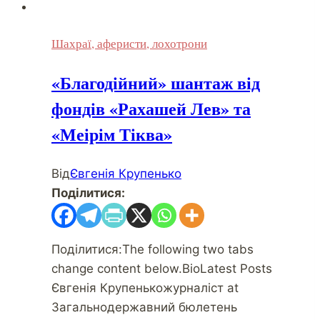
Шахраї, аферисти, лохотрони
«Благодійний» шантаж від
фондів «Рахашей Лев» та
«Меірім Тіква»
Від
Євгенія Крупенько
Поділитися:
Поділитися:The following two tabs
change content below.BioLatest Posts
Євгенія Крупенькожурналіст at
Загальнодержавний бюлетень