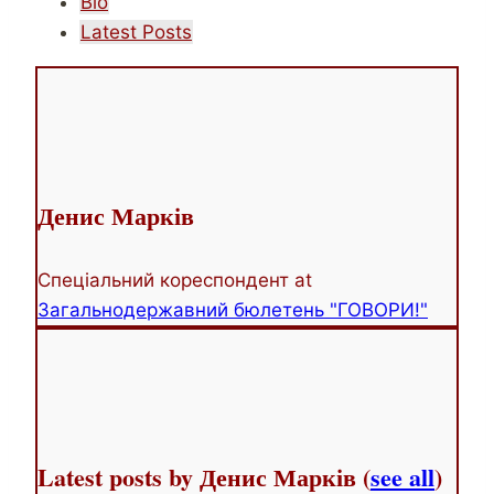
The
Bio
following
Latest Posts
two
tabs
change
content
below.
Денис Марків
Спеціальний кореспондент
at
Загальнодержавний бюлетень "ГОВОРИ!"
Latest posts by Денис Марків
(
see all
)