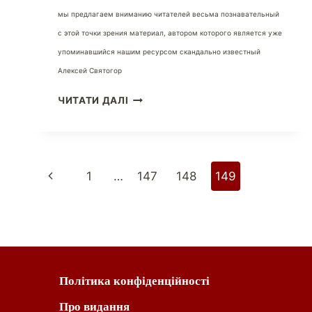
мы предлагаем вниманию читателей весьма познавательный
с этой точки зрения материал, автором которого является уже
упоминавшийся нашим ресурсом скандально известный
Алексей Святогор
ЧИТАТИ ДАЛІ
1
…
147
148
149
Політика конфіденційності
Про видання