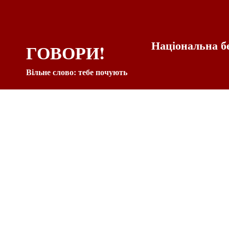
Національна б
ГОВОРИ!
Вільне слово: тебе почують