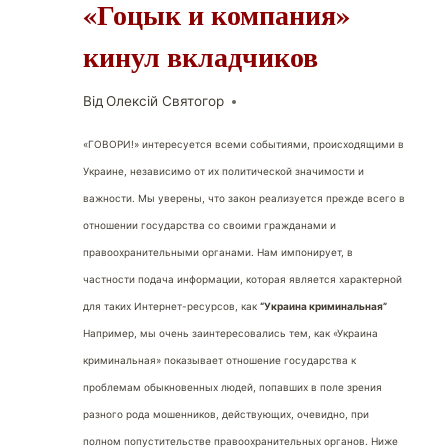
«Гоцык и компания»
кинул вкладчиков
Від
Олексій Святогор
«ГОВОРИ!» интересуется всеми событиями, происходящими в
Украине, независимо от их политической значимости и
важности. Мы уверены, что закон реализуется прежде всего в
отношении государства со своими гражданами и
правоохранительными органами. Нам импонирует, в
частности подача информации, которая является характерной
для таких Интернет-ресурсов, как
“Украина криминальная”
Например, мы очень заинтересовались тем, как «Украина
криминальная» показывает отношение государства к
проблемам обыкновенных людей, попавших в поле зрения
разного рода мошенников, действующих, очевидно, при
полном попустительстве правоохранительных органов. Ниже