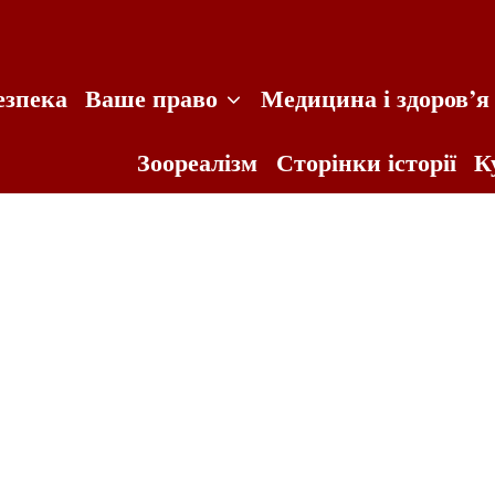
езпека
Ваше право
Медицина і здоров’я
Зоореалізм
Сторінки історії
К