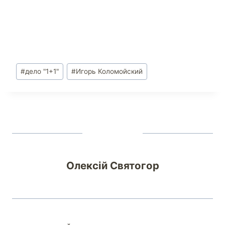
#
дело "1+1"
#
Игорь Коломойский
Олексій Святогор