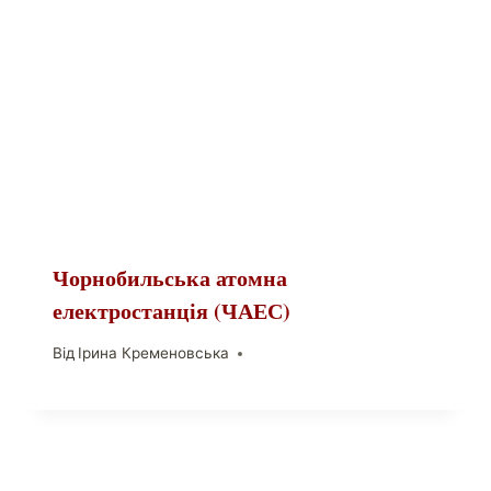
Чорнобильська атомна
електростанція (ЧАЕС)
Від
Ірина Кременовська