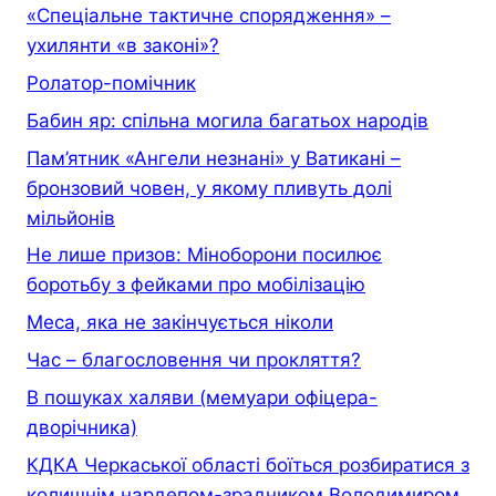
«Спеціальне тактичне спорядження» –
ухилянти «в законі»?
Ролатор-помічник
Бабин яр: спільна могила багатьох народів
Пам’ятник «Ангели незнані» у Ватикані –
бронзовий човен, у якому пливуть долі
мільйонів
Не лише призов: Міноборони посилює
боротьбу з фейками про мобілізацію
Меса, яка не закінчується ніколи
Час – благословення чи прокляття?
В пошуках халяви (мемуари офiцера-
дворiчника)
КДКА Черкаської області боїться розбиратися з
колишнім нардепом-зрадником Володимиром