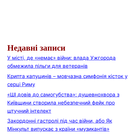
Недавні записи
У місті, де «немає» війни: влада Ужгорода
обмежила пільги для ветеранів
Крипта капуцинів – мовчазна симфонія кісток у
серці Риму
«ШІ довів до самогубства»: душевнохвора з
Київщини створила небезпечний фейк про
штучний інтелект
Закордонні гастролі під час війни, або Як
Мінкульт випускає з країни «музикантів»