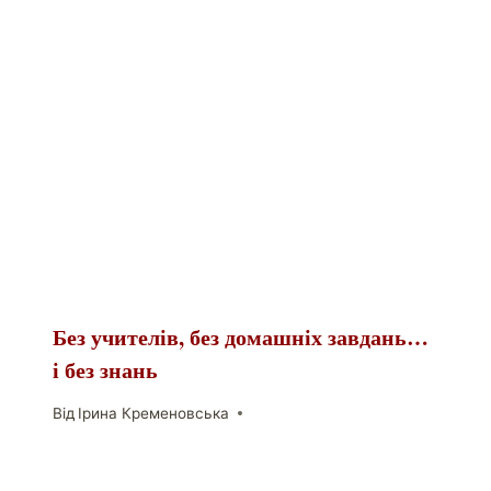
Без учителів, без домашніх завдань…
і без знань
Від
Ірина Кременовська