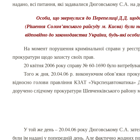
надано, всі питання, які задавалися Дюговському С.А. на
Особи, що звернулися до Перепелиці Д.Д. щодо
(Рішення Солом’янського райсуду м. Києва) були н
відповідно до законодавства України, будь-які особ
На момент порушення кримінальної справи у реєст
прокуратури щодо захисту своїх прав.
20 квітня 2006 року справу № 60-1690 було витребув
Того ж дня, 20.04.06 р. виконуючим обов’язки про
відносно голови правління КЗАТ «Укрспецавтоматика» Дю
доручено слідчому прокуратури Шевченківського району 
У той же день – 20.04.06 року Дюговському С.А. зате
були їм надані у попередній день. Але фактично жодних по