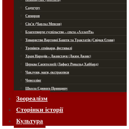
Садхгуру
Симорон
Сім’я (Чарльз Менсон)
Благотворче суспільство – секта «АллатРа»
Товариство Вартової Башти та Трактатів (Свідки Єгови)
Тренінги, семінари, фестивалі
Храм Народів – Джонстаун (Джим Джонс)
Церква Саєнтології (Лафаєт Рональд Хаббард)
Чаклуни, маги, екстрасенси
Ченеллінг
Школа Єдиного Принципу
Зоореалізм
Сторінки історії
Культура