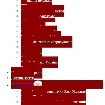
Виконання покарань
ДБР
Державна виконавча служба
Держприкордонслужба
Забудовники
Законотворчість
Захист прав споживачів
Земельні та житлові афери
органи місцевого самоврядування
Податки
Поліція, МВС
Прокуратура
Служба безпеки України
Судочинство
Медицина і здоров’я
Духовне життя
Сектознавство
Академія прикладних наук (Олег Мальцев)
Ашрам Шамбали
Богородицький центр (Іоан Береславський)