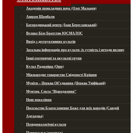
Академія прикладних наук (Олег Мальцев)
Ашрам Шамбали
Богородицький центр (Іоан Береславський)
Велике Біле Братство ЮСМАЛОС
Вихід з деструктивних культів
Загальна інформація про культи: їх сутність і методи впливу
Інші езотеричні та окультні групи
Культ Раджніша (Ошо)
Міжнародне товариство Свідомості Крішни
Муніти – Церква Об’єднання (Церква Уніфікації)
Мунтян. Секта “Відродження”
Нове покоління
Посольство Благословенне Боже для всіх народів (Сандей
Аделаджа)
Псевдоекологічні культи
Псинокульт (зоосекта)