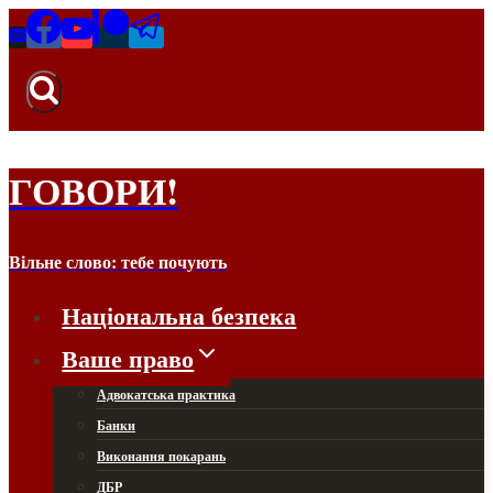
ГОВОРИ!
Вільне слово: тебе почують
Національна безпека
Ваше право
Адвокатська практика
Банки
Виконання покарань
ДБР