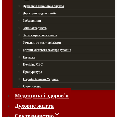
Державна виконавча служба
Держприкордонслужба
Забудовники
Законотворчість
Захист прав споживачів
Земельні та житлові афери
органи місцевого самоврядування
Податки
Поліція, МВС
Прокуратура
Служба безпеки України
Судочинство
Медицина і здоров’я
Духовне життя
Сектознавство