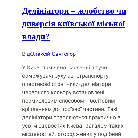
Делініатори – жлобство чи
диверсія київської міської
влади?
Від
Олексій Святогор
У Києві помічено численні штучні
обмежувачі руху автотранспорту:
пластикові стовпчики-делініатори
червоного кольору встановлені
промисловим способом – болтовим
кріпленням до проїзної частини. Такі
делініатори трапляються практично в
усіх місцевостях Києва. Загалом таких
місцевостей, огороджених у подібний