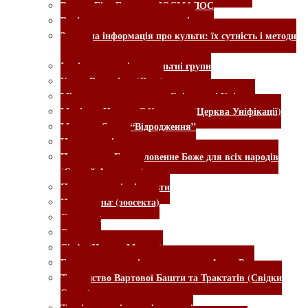
Велике Біле Братство ЮСМАЛОС
Вихід з деструктивних культів
Загальна інформація про культи: їх сутність і методи
впливу
Інші езотеричні та окультні групи
Культ Раджніша (Ошо)
Міжнародне товариство Свідомості Крішни
Муніти – Церква Об’єднання (Церква Уніфікації)
Мунтян. Секта “Відродження”
Нове покоління
Посольство Благословенне Боже для всіх народів
(Сандей Аделаджа)
Псевдоекологічні культи
Псинокульт (зоосекта)
Садхгуру
Симорон
Сім’я (Чарльз Менсон)
Благотворче суспільство – секта «АллатРа»
Товариство Вартової Башти та Трактатів (Свідки
Єгови)
Тренінги, семінари, фестивалі