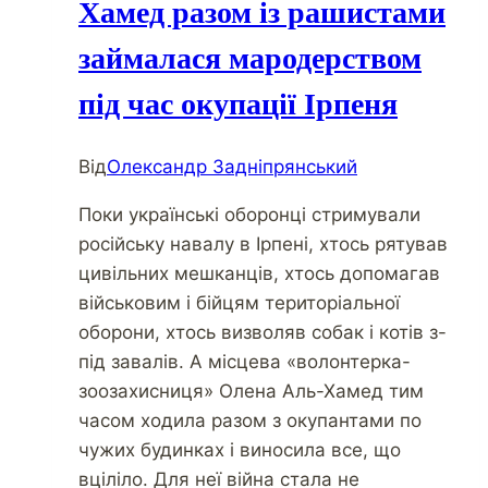
Хамед разом із рашистами
займалася мародерством
під час окупації Ірпеня
Від
Олександр Задніпрянський
Поки українські оборонці стримували
російську навалу в Ірпені, хтось рятував
цивільних мешканців, хтось допомагав
військовим і бійцям територіальної
оборони, хтось визволяв собак і котів з-
під завалів. А місцева «волонтерка-
зоозахисниця» Олена Аль-Хамед тим
часом ходила разом з окупантами по
чужих будинках і виносила все, що
вціліло. Для неї війна стала не