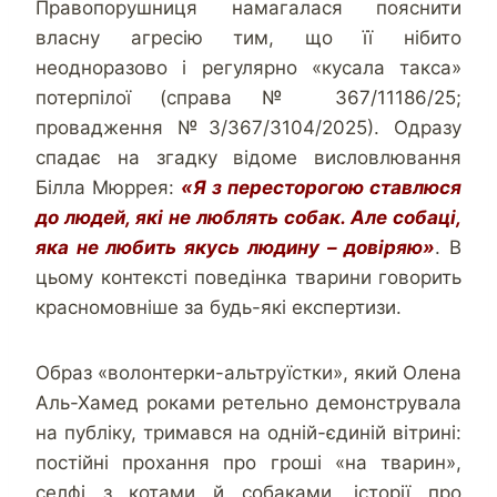
Правопорушниця намагалася пояснити
власну агресію тим, що її нібито
неодноразово і регулярно «кусала такса»
потерпілої (справа № 367/11186/25;
провадження №3/367/3104/2025). Одразу
спадає на згадку відоме висловлювання
Білла Мюррея:
«
Я з пересторогою ставлюся
до людей, які не люблять собак. Але собаці,
яка не любить якусь людину – довіряю»
. В
цьому контексті поведінка тварини говорить
красномовніше за будь-які експертизи.
Образ «волонтерки-альтруїстки», який Олена
Аль-Хамед роками ретельно демонструвала
на публіку, тримався на одній-єдиній вітрині:
постійні прохання про гроші «на тварин»,
селфі з котами й собаками, історії про