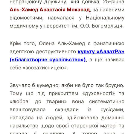
непрацюючу дружину. Їхня донька, 25-річна
Аль-Хамед Анастасія Моханад
, за наявними
відомостями, навчалася у Національному
медичному університеті ім. О.О. Богомольця.
Крім того, Олена Аль-Хамед є фанатичною
адепткою деструктивного
культу «АллатРа»
(«благотворче суспільство»)
, а ще називає
себе «зоозахисницею».
Звучало б кумедно, якби не було так брудно.
Тому що під прикриттям «духовності» та
«любові до тварин» вона систематично
влаштовувала скандали із сусідами,
нападала на людей, здійснювала домашнє
насильство щодо своєї старенької матері та
лякала її сокирою. А тепер вона є