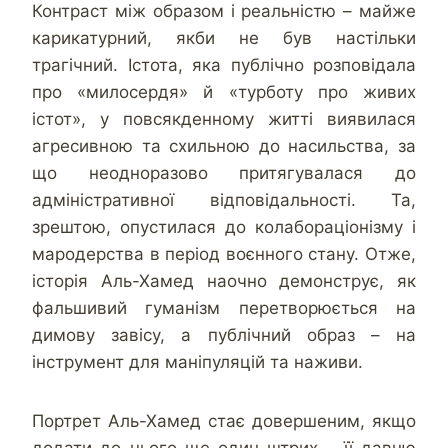
Контраст між образом і реальністю – майже
карикатурний, якби не був настільки
трагічний. Істота, яка публічно розповідала
про «милосердя» й «турботу про живих
істот», у повсякденному житті виявилася
агресивною та схильною до насильства, за
що неодноразово притягувалася до
адміністративної відповідальності. Та,
зрештою, опустилася до колабораціонізму і
мародерства в період воєнного стану. Отже,
історія Аль-Хамед наочно демонструє, як
фальшивий гуманізм перетворюється на
димову завісу, а публічний образ – на
інструмент для маніпуляцій та наживи.
Портрет Аль-Хамед стає довершеним, якщо