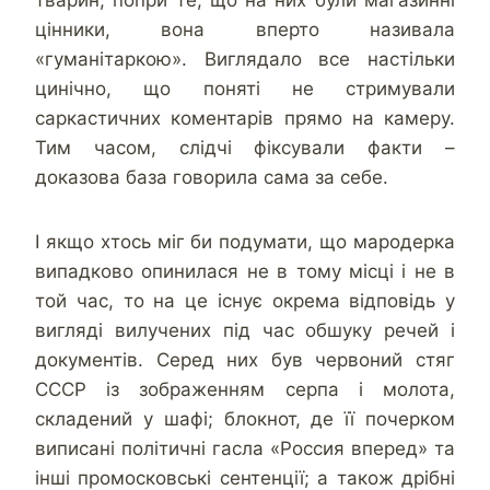
тварин, попри те, що на них були магазинні
цінники, вона вперто називала
«гуманітаркою». Виглядало все настільки
цинічно, що поняті не стримували
саркастичних коментарів прямо на камеру.
Тим часом, слідчі фіксували факти –
доказова база говорила сама за себе.
І якщо хтось міг би подумати, що мародерка
випадково опинилася не в тому місці і не в
той час, то на це існує окрема відповідь у
вигляді вилучених під час обшуку речей і
документів. Серед них був червоний стяг
СССР із зображенням серпа і молота,
складений у шафі; блокнот, де її почерком
виписані політичні гасла «Россия вперед» та
інші промосковські сентенції; а також дрібні