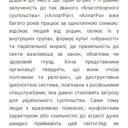
додати до нього ще один штрих – її давню
залученість до так званого «благотворчого
суспільства» («АллатРа»). «АллатРа» вже
багато років працює за однотипною схемою:
відсікає людей від родин, ізолює їх у
внутрішніх групах, формує культ «обраності»
та паралельної моралі, де прихильність до
секти важливіша за закон, обов’язки чи
здоровий глузд. Хоча представники
організації твердять, що вони «поза
політикою та релігією», це деструктивна
ідеологічна система, пов’язана з російськими
спецслужбами, яка давно становить загрозу
для українського суспільства. Саме тому
люди з вразливою психікою, конфліктним
характером або схильністю до агресії дуже
швидко приймають цей світогляд як