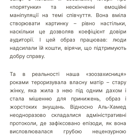
«порятунки» та нескінченні емоційні
маніпуляції на темі співчуття. Вона вміла
створювати картинку – рівно настільки,
наскільки це дозволяв коефіцієнт довіри
аудиторії. І цей образ працював: люди
надсилали їй кошти, вірячи, що підтримують
добру справу.
Та в реальності наша «зоозахисниця»
роками тероризувала власну матір – стару
жінку, яка жила з нею під одним дахом і
стала мішенню для принижень, образ і
жорстоких знущань. Відносно Аль-Хамед
неодноразово складалися адміністративні
протоколи, де зафіксовано епізоди, як вона
висловлювалася грубою нецензурною