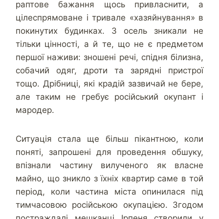
раптове бажання щось привласнити, а
цілеспрямоване і тривале «хазяйнування» в
покинутих будинках. З осель зникали не
тільки цінності, а й те, що не є предметом
першої наживи: зношені речі, спідня білизна,
собачий одяг, дроти та зарядні пристрої
тощо. Дрібниці, які крадій зазвичай не бере,
але таким не гребує російський окупант і
мародер.
Ситуація стала ще більш пікантною, коли
поняті, запрошені для проведення обшуку,
впізнали частину вилученого як власне
майно, що зникло з їхніх квартир саме в той
період, коли частина міста опинилася під
тимчасовою російською окупацією. Згодом
постраждалі мешканці Ірпеня створили у