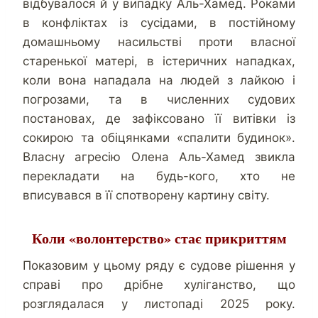
відбувалося й у випадку Аль-Хамед. Роками
в конфліктах із сусідами, в постійному
домашньому насильстві проти власної
старенької матері, в істеричних нападках,
коли вона нападала на людей з лайкою і
погрозами, та в численних судових
постановах, де зафіксовано її витівки із
сокирою та обіцянками «спалити будинок».
Власну агресію Олена Аль-Хамед звикла
перекладати на будь-кого, хто не
вписувався в її спотворену картину світу.
Коли «волонтерство» стає прикриттям
Показовим у цьому ряду є судове рішення у
справі про дрібне хуліганство, що
розглядалася у листопаді 2025 року.