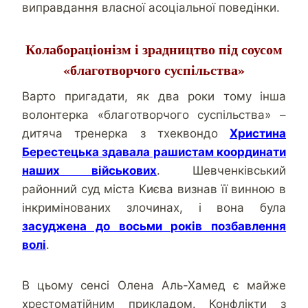
виправдання власної асоціальної поведінки.
Колабораціонізм і зрадництво під соусом
«благотворчого суспільства»
Варто пригадати, як два роки тому інша
волонтерка «благотворчого суспільства» –
дитяча тренерка з тхеквондо
Христина
Берестецька здавала рашистам координати
наших військових
. Шевченківський
районний суд міста Києва визнав її винною в
інкримінованих злочинах, і вона була
засуджена до восьми років позбавлення
волі
.
В цьому сенсі Олена Аль-Хамед є майже
хрестоматійним прикладом. Конфлікти з