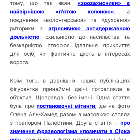
тому, що так звані
«зоозахисники» є
найвірнішою «п’ятою колоною»
, а
поєднання «волонтерської» та «духовної»
риторики з
агресивною антидержавною
діяльністю
, схильністю до насильства та
безкарністю створює ідеальне прикриття
для осіб, які фактично діють в інтересах
ворога.
Крім того, в давнішніх наших публікаціях
фігурантка принаймні двічі потрапляла в
об’єктив. Щоправда, без імені. Одна стаття
була про
постановочні мітинги
, де на фото
Олена Аль-Хамед разом з масовкою стояла
з прапором Палестини. Друга стаття –
про
значення фразеологізма «позичати в Сірка
очі»
, теж була з фото мітингувальниці Аль-