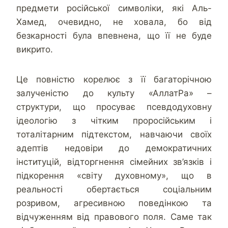
предмети російської символіки, які Аль-
Хамед, очевидно, не ховала, бо від
безкарності була впевнена, що її не буде
викрито.
Це повністю корелює з її багаторічною
залученістю до культу «АллатРа» –
структури, що просуває псевдодуховну
ідеологію з чітким проросійським і
тоталітарним підтекстом, навчаючи своїх
адептів недовіри до демократичних
інституцій, відторгнення сімейних зв’язків і
підкорення «світу духовному», що в
реальності обертається соціальним
розривом, агресивною поведінкою та
відчуженням від правового поля. Саме так