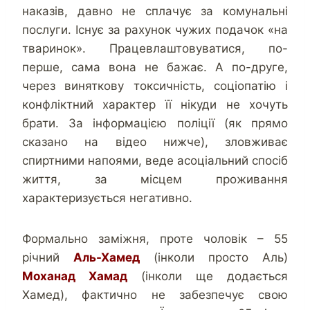
наказів, давно не сплачує за комунальні
послуги. Існує за рахунок чужих подачок «на
тваринок». Працевлаштовуватися, по-
перше, сама вона не бажає. А по-друге,
через виняткову токсичність, соціопатію і
конфліктний характер її нікуди не хочуть
брати. За інформацією поліції (як прямо
сказано на відео нижче), зловживає
спиртними напоями, веде асоціальний спосіб
життя, за місцем проживання
характеризується негативно.
Формально заміжня, проте чоловік – 55
річний
Аль-Хамед
(інколи просто Аль)
Моханад Хамад
(інколи ще додається
Хамед), фактично не забезпечує свою