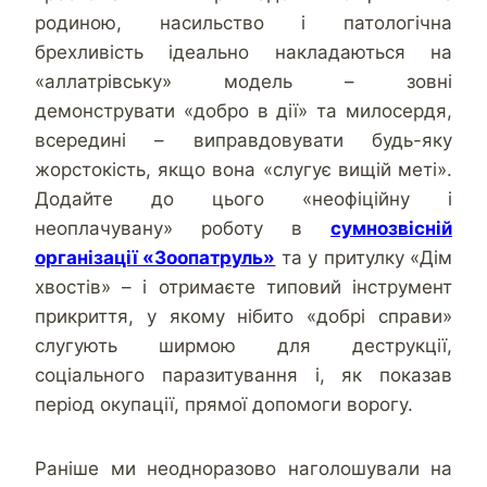
родиною, насильство і патологічна
брехливість ідеально накладаються на
«аллатрівську» модель – зовні
демонструвати «добро в дії» та милосердя,
всередині – виправдовувати будь-яку
жорстокість, якщо вона «слугує вищій меті».
Додайте до цього «неофіційну і
неоплачувану» роботу в
сумнозвісній
організації «Зоопатруль»
та у притулку «Дім
хвостів» – і отримаєте типовий інструмент
прикриття, у якому нібито «добрі справи»
слугують ширмою для деструкції,
соціального паразитування і, як показав
період окупації, прямої допомоги ворогу.
Раніше ми неодноразово наголошували на