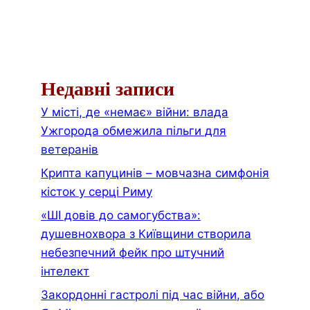
Недавні записи
У місті, де «немає» війни: влада
Ужгорода обмежила пільги для
ветеранів
Крипта капуцинів – мовчазна симфонія
кісток у серці Риму
«ШІ довів до самогубства»:
душевнохвора з Київщини створила
небезпечний фейк про штучний
інтелект
Закордонні гастролі під час війни, або