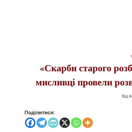
«Скарби старого розб
мисливці провели роз
Від
А
Поділитися: