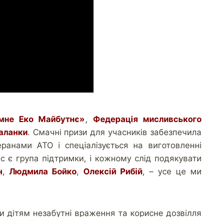
мне Еко Майбутнє»
,
Федерація мисливського
паланки
. Смачні призи для учасників забезпечила
еранами АТО і спеціалізується на виготовленні
нас є група підтримки, і кожному слід подякувати
н
,
Людмила Бойко
,
Олексій Рибій
, – усе це ми
и дітям незабутні враження та корисне дозвілля