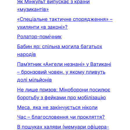
Як Мінкульт випускає з країни
«музикантів»
«Спеціальне тактичне спорядження» –
ухилянти «в законі»?
Ролатор-помічник
Бабин яр: спільна могила багатьох
народів
Пам’ятник «Ангели незнані» у Ватикані
– бронзовий човен, у якому пливуть
долі мільйонів
Не лише призов: Міноборони посилює
боротьбу з фейками про мобілізацію
Меса, яка не закінчується ніколи
Час – благословення чи прокляття?
В пошуках халяви (мемуари офiцера-