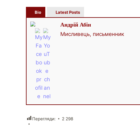
Bio
Latest Posts
Андрій Абін
Мисливець, письменник
Перегляди:
2 298