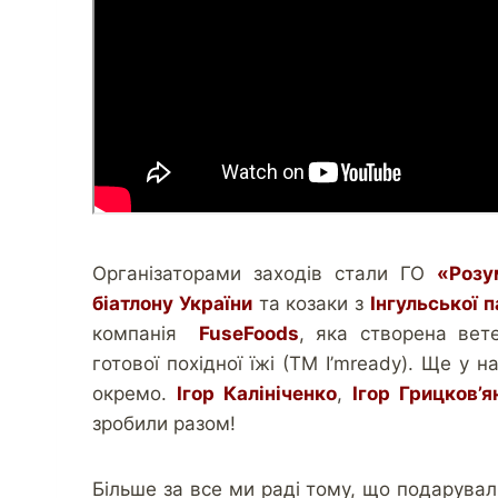
Організаторами заходів стали ГО
«Розу
біатлону України
та козаки з
Інгульської 
компанія
FuseFoods
, яка створена вет
готової похідної їжі (ТМ I’mready). Ще у 
окремо.
Ігор Калініченко
,
Ігор Грицков’я
зробили разом!
Більше за все ми раді тому, що подарувал