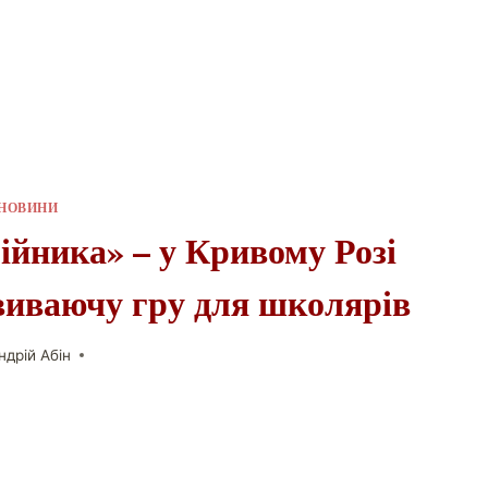
НОВИНИ
ійника» – у Кривому Розі
виваючу гру для школярів
ндрій Абін