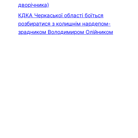
дворiчника)
КДКА Черкаської області боїться
розбиратися з колишнім нардепом-
зрадником Володимиром Олійником