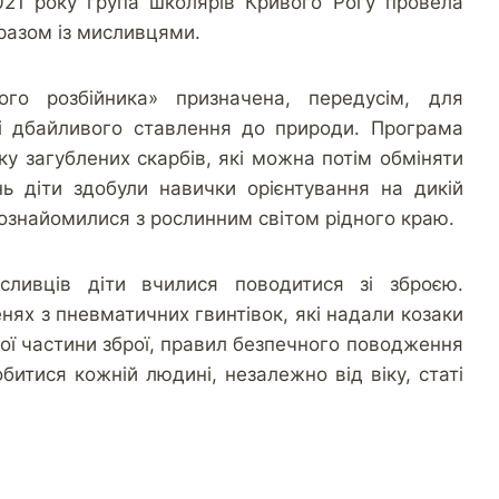
021 року група школярів Кривого Рогу провела
, разом із мисливцями.
го розбійника» призначена, передусім, для
сі дбайливого ставлення до природи. Програма
ку загублених скарбів, які можна потім обміняти
ь діти здобули навички орієнтування на дикій
ознайомилися з рослинним світом рідного краю.
ливців діти вчилися поводитися зі зброєю.
нях з пневматичних гвинтівок, які надали козаки
ної частини зброї, правил безпечного поводження
битися кожній людині, незалежно від віку, статі