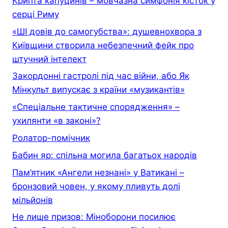
Крипта капуцинів – мовчазна симфонія кісток у
серці Риму
«ШІ довів до самогубства»: душевнохвора з
Київщини створила небезпечний фейк про
штучний інтелект
Закордонні гастролі під час війни, або Як
Мінкульт випускає з країни «музикантів»
«Спеціальне тактичне спорядження» –
ухилянти «в законі»?
Ролатор-помічник
Бабин яр: спільна могила багатьох народів
Пам’ятник «Ангели незнані» у Ватикані –
бронзовий човен, у якому пливуть долі
мільйонів
Не лише призов: Міноборони посилює