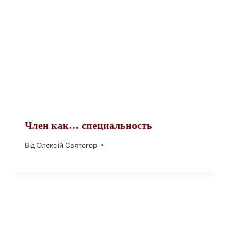
Член как… специальность
Від
Олексій Святогор