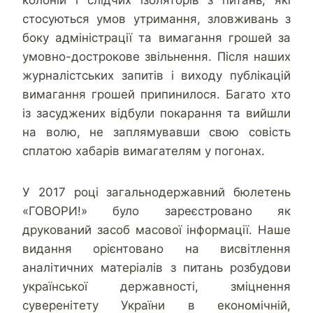
колоній і слідчих ізоляторів з питань, які
стосуються умов утримання, зловживань з
боку адміністрації та вимагання грошей за
умовно-дострокове звільнення. Після наших
журналістських запитів і виходу публікацій
вимагання грошей припинилося. Багато хто
із засуджених відбули покарання та вийшли
на волю, не заплямувавши свою совість
сплатою хабарів вимагателям у погонах.
У 2017 році загальнодержавний бюлетень
«ГОВОРИ!» було зареєстровано як
друкований засоб масової інформації. Наше
видання орієнтовано на висвітлення
аналітичних матеріалів з питань розбудови
української державності, зміцнення
суверенітету України в економічній,