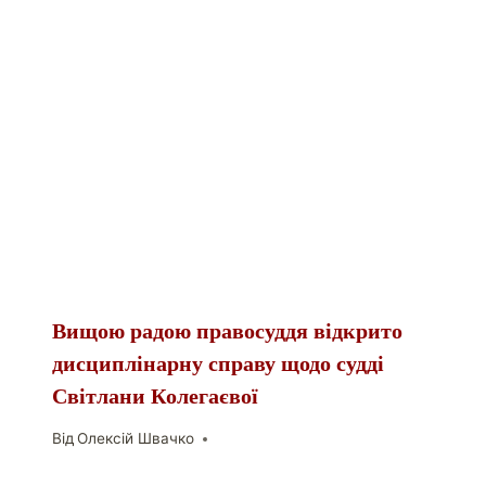
Вищою радою правосуддя відкрито
дисциплінарну справу щодо судді
Світлани Колегаєвої
Від
Олексій Швачко