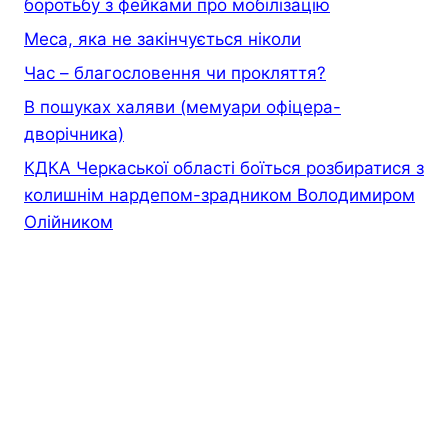
боротьбу з фейками про мобілізацію
Меса, яка не закінчується ніколи
Час – благословення чи прокляття?
В пошуках халяви (мемуари офiцера-
дворiчника)
КДКА Черкаської області боїться розбиратися з
колишнім нардепом-зрадником Володимиром
Олійником