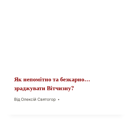
Як непомітно та безкарно…
зраджувати Вітчизну?
Від
Олексій Святогор