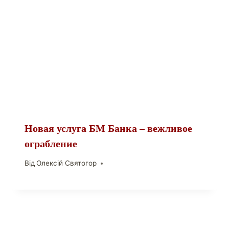
Новая услуга БМ Банка – вежливое
ограбление
Від
Олексій Святогор