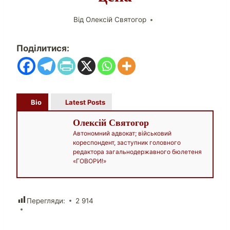
Від
Олексій Святогор
Поділитися:
Bio
Latest Posts
Олексій Святогор
Автономний адвокат; військовий
кореспондент, заступник головного
редактора загальнодержавного бюлетеня
«ГОВОРИ!»
Перегляди:
2 914