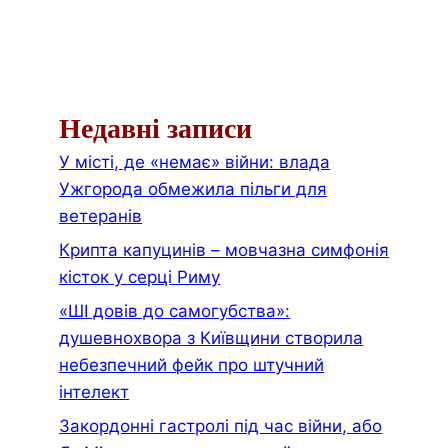
Недавні записи
У місті, де «немає» війни: влада
Ужгорода обмежила пільги для
ветеранів
Крипта капуцинів – мовчазна симфонія
кісток у серці Риму
«ШІ довів до самогубства»:
душевнохвора з Київщини створила
небезпечний фейк про штучний
інтелект
Закордонні гастролі під час війни, або