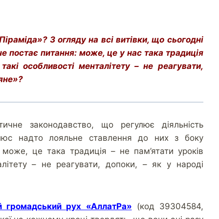
іраміда»? З огляду на всі витівки, що сьогодні
е постає питання: може, це у нас така традиція
такі особливості менталітету – не реагувати,
ряне»?
чне законодавство, що регулює діяльність
 плюс надто лояльне ставлення до них з боку
 може, це така традиція – не пам’ятати уроків
літету – не реагувати, допоки, – як у народі
 громадський рух «АллатРа»
(код 39304584,