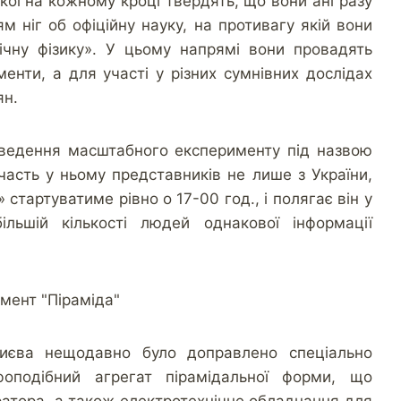
кої на кожному кроці твердять, що вони ані разу
м ніг об офіційну науку, на противагу якій вони
ічну фізику». У цьому напрямі вони провадять
енти, а для участі у різних сумнівних дослідах
ян.
роведення масштабного експерименту під назвою
часть у ньому представників не лише з України,
 стартуватиме рівно о 17-00 год., і полягає він у
ільшій кількості людей однакової інформації
иєва нещодавно було доправлено спеціально
фоподібний агрегат пірамідальної форми, що