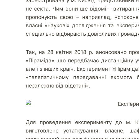
зареєстрована у м. Києві), представники я
не секта. Чим вони ще відомі – витирання
пропонують свою – наприклад, «споконв
власні «наукові» дослідження та експерим
спеціально відбирають довірливих громад
Так, на 28 квітня 2018 р. анонсовано п
«Піраміда», що передбачає дистанційну у
але і з інших країн. Експеримент «Піраміда»
«телепатичному передаванні якомога б
незалежно від відстані».
Для проведення експерименту до м. К
виготовлене устаткування: власне, ша