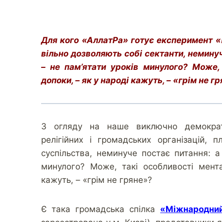
Для кого «АллатРа» готує експеримент «П
вільно дозволяють собі сектанти, неминуч
– не пам’ятати уроків минулого? Може, 
допоки, – як у народі кажуть, – «грім не г
З огляду на наше виключно демократи
релігійних і громадських організацій,
суспільства, неминуче постає питання: а
минулого? Може, такі особливості мента
кажуть, – «грім не гряне»?
Є така громадська спілка
«Міжнародний