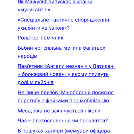
Як Мінкульт випускає з країни
«музикантів»
«Спеціальне тактичне спорядження» –
ухилянти «в законі»?
Ролатор-помічник
Бабин яр: спільна могила багатьох
народів
Пам’ятник «Ангели незнані» у Ватикані
– бронзовий човен, у якому пливуть
долі мільйонів
Не лише призов: Міноборони посилює
боротьбу з фейками про мобілізацію
Меса, яка не закінчується ніколи
Час – благословення чи прокляття?
В пошуках халяви (мемуари офiцера-