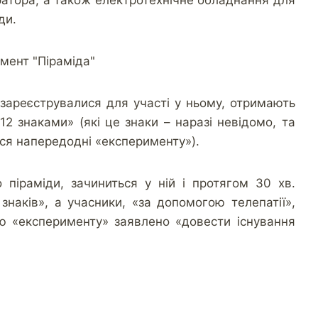
атора, а також електротехнічне обладнання для
ди.
зареєструвалися для участі у ньому, отримають
12 знаками» (які це знаки – наразі невідомо, та
ся напередодні «експерименту»).
 піраміди, зачиниться у ній і протягом 30 хв.
знаків», а учасники, «за допомогою телепатії»,
ю «експерименту» заявлено «довести існування