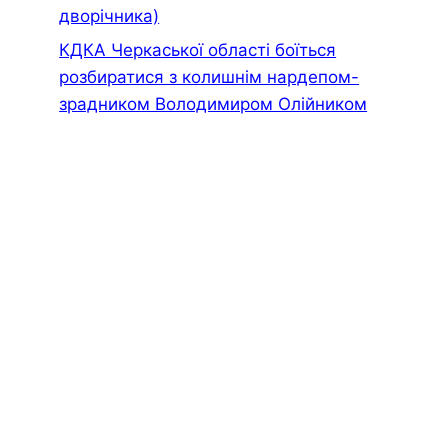
дворiчника)
КДКА Черкаської області боїться
розбиратися з колишнім нардепом-
зрадником Володимиром Олійником