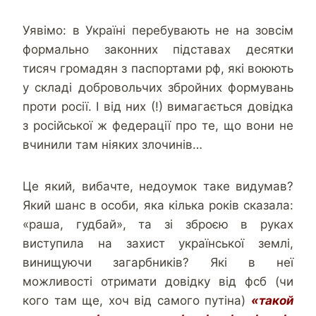
Уявімо: в Україні перебувають не на зовсім
формально законних підставах десятки
тисяч громадян з паспортами рф, які воюють
у складі добровольчих збройних формувань
проти росії. І від них (!) вимагається довідка
з російської ж федерації про те, що вони не
вчинили там ніяких злочинів…
Це який, вибачте, недоумок таке видумав?
Який шанс в особи, яка кілька років сказала:
«раша, гудбай», та зі зброєю в руках
виступила на захист української землі,
винищуючи загарбників? Які в неї
можливості отримати довідку від фсб (чи
кого там ще, хоч від самого путіна)
«такой