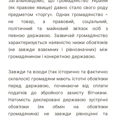
Загальновідомо, що громадянство України
(як правове явище) давно стало свого роду
предметом «торгу». Однак громадянство –
не товар, а правовий, соціальний,
політичний та майновий зв’язок осіб з
певною державою. Зазвичай громадянство
характеризується наявністю низки обов’язків
(не завжди взаємних і рівнозначних) між
громадянином і конкретною державою.
Завжди та всюди (так історично та фактично
склалося) громадяни мають істотні обов’язки
перед державою, починаючи від сплати
податків до збройного захисту Вітчизни.
Натомість декларовані державою зустрічні
обов’язки (як обмін на обов’язки
громадянина) не завжди рівноцінні та