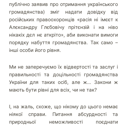
публічно заявив про отримання українського
громадянства) зміг надати довідку від
російських правоохоронців «расія ні імєєт к
Алєксандру Глєбовічу прітєнзій і на ніво
нікакіх дєл нє аткріто», аби виконати вимоги
порядку набуття громадянства. Так само –
інші особи його рівня.
Ми не заперечуємо їх відвертості та заслуг і
правильності та доцільності громадянства
України для таких осіб, але ж… Закони ж
мають бути рівні для всіх, чи не так?
І, на жаль, схоже, що нікому до цього немає
ніякої справи. Питання абсурдності та
природньої неможливості поєднати