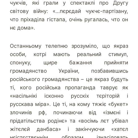
чукчів, які грали у спектаклі про Другу
світову війну: «…пєрєдай чукчє-партізану,
что пріхаділа гістапа, очінь ругалась, что он
нє дома».
Останньому телепню зрозуміло, що якраз
особи, котрі мають реальний стимул,
спонуку, щире бажання прийняти
громадянство України, позбавившись
російського громадянства – це якраз будуть
ті, кого російська пропаганда таврує як
«насільнікі ісконно русскіх тєріторій і
русскава міра». Це ті, на кому тяжіє «букет»
злочинів рф, починаючи від «ізмєні і
прідатільства родінє» та «восімь лєт убівал
жітєлєй данбаса» і закінчуючи «хатєл
нєістєствєннім образом ізнасіловать