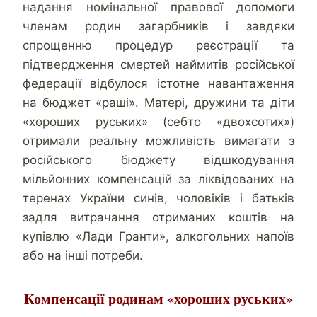
надання номінальної правової допомоги
членам родин загарбників і завдяки
спрощенню процедур реєстрації та
підтвердження смертей наймитів російської
федерації відбулося істотне навантаження
на бюджет «раші». Матері, дружини та діти
«хороших руських» (себто «двохсотих»)
отримали реальну можливість вимагати з
російського бюджету відшкодування
мільйонних компенсацій за ліквідованих на
теренах України синів, чоловіків і батьків
задля витрачання отриманих коштів на
купівлю «Лади Гранти», алкогольних напоїв
або на інші потреби.
Компенсації родинам «хороших руських»