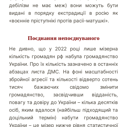
дебілізм не має меж) вони можуть бути
видані в порядку екстрадиції в росію як
«воєнніе пріступнікі протів расіі-матушкі».
Поєднання непоєднуваного
Не дивно, що у 2022 році лише мізерна
кількість громадян рф набула громадянство
України. Про їх кількість зазначено в останніх
абзацах листа ДМС. На фоні масштабності
збройної агресії та кількості відверто сотень
тисяч бажаючих свідомо змінити
громадянство, засвідчивши відданість,
повагу та довіру до України – кілька десятків
осіб, яким вдалося (найбільш підходящий та
доцільний термін) набути громадянство
України – це мізер нижче рівня статистичної