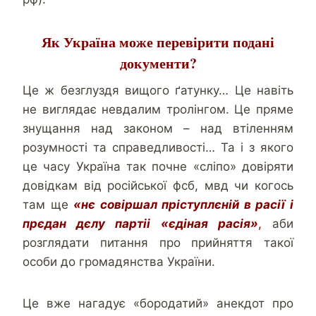
Як Україна може перевірити подані
документи?
Це ж безглуздя вищого ґатунку… Це навіть
не виглядає невдалим тролінгом. Це пряме
знущання над законом – над втіленням
розумності та справедливості… Та і з якого
це часу Україна так почне «сліпо» довіряти
довідкам від російської фсб, мвд чи когось
там ще
«нє совіршал пріступлєній в расії і
прєдан дєлу партіі «єдіная расія»
,
аби
розглядати питання про прийняття такої
особи до громадянства України.
Це вже нагадує «бородатий» анекдот про