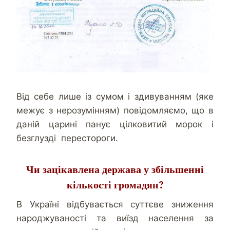
Від себе лише із сумом і здивуванням (яке
межує з нерозумінням) повідомляємо, що в
даній царині панує цілковитий морок і
безглузді перестороги.
Чи зацікавлена держава у збільшенні
кількості громадян?
В Україні відбувається суттєве зниження
народжуваності та виїзд населення за