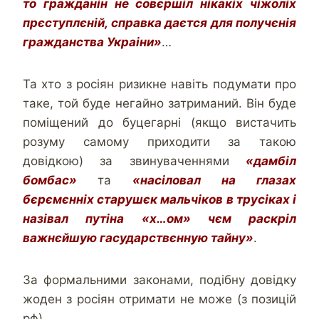
то гражданін не совєршіл нікакіх чіжоліх
прєступлєній, справка даєтся для получєнія
гражданства Украіни»
…
Та хто з росіян ризикне навіть подумати про
таке, той буде негайно затриманий. Він буде
поміщений до буцегарні (якщо вистачить
розуму самому приходити за такою
довідкою) за звинуваченнями
«дамбіл
бомбас»
та
«насіловал на глазах
бєрємєнніх старушєк мальчіков в трусіках і
назівал путіна «х…ом» чєм раскріл
важнєйшую гасударствєнную тайну»
.
За формальними законами, подібну довідку
жоден з росіян отримати не може (з позицій
рф).