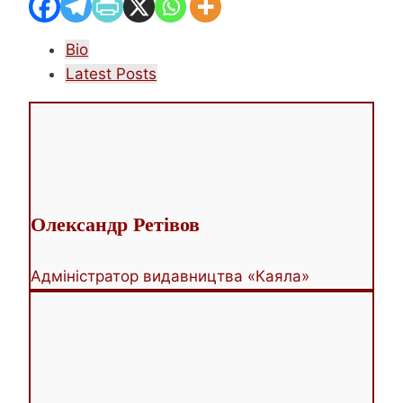
The
Bio
following
Latest Posts
two
tabs
change
content
below.
Олександр Ретівов
Адміністратор видавництва «Каяла»