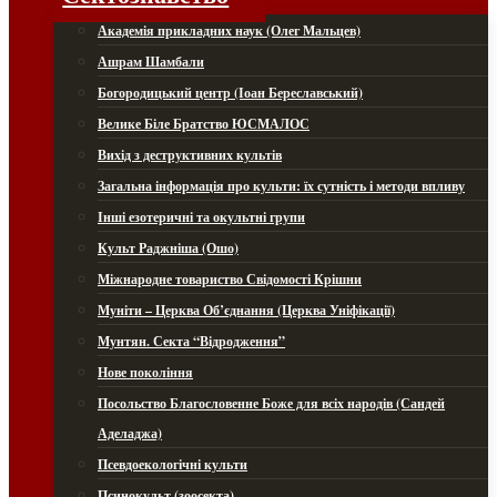
Академія прикладних наук (Олег Мальцев)
Ашрам Шамбали
Богородицький центр (Іоан Береславський)
Велике Біле Братство ЮСМАЛОС
Вихід з деструктивних культів
Загальна інформація про культи: їх сутність і методи впливу
Інші езотеричні та окультні групи
Культ Раджніша (Ошо)
Міжнародне товариство Свідомості Крішни
Муніти – Церква Об’єднання (Церква Уніфікації)
Мунтян. Секта “Відродження”
Нове покоління
Посольство Благословенне Боже для всіх народів (Сандей
Аделаджа)
Псевдоекологічні культи
Псинокульт (зоосекта)