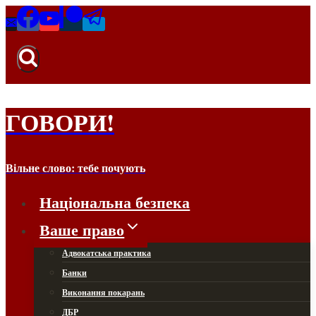
Перейти
до
вмісту
ГОВОРИ!
Вільне слово: тебе почують
Національна безпека
Ваше право
Адвокатська практика
Банки
Виконання покарань
ДБР