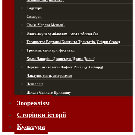
Садхгуру
Симорон
Сім’я (Чарльз Менсон)
Благотворче суспільство – секта «АллатРа»
Товариство Вартової Башти та Трактатів (Свідки Єгови)
Тренінги, семінари, фестивалі
Храм Народів – Джонстаун (Джим Джонс)
Церква Саєнтології (Лафаєт Рональд Хаббард)
Чаклуни, маги, екстрасенси
Ченеллінг
Школа Єдиного Принципу
Зоореалізм
Сторінки історії
Культура