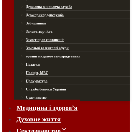
Державна виконавча служба
Держприкордонслужба
Забудовники
Законотворчість
Захист прав споживачів
Земельні та житлові афери
органи місцевого самоврядування
Податки
Поліція, МВС
Прокуратура
Служба безпеки України
Судочинство
Медицина і здоров’я
Духовне життя
Сектознавство