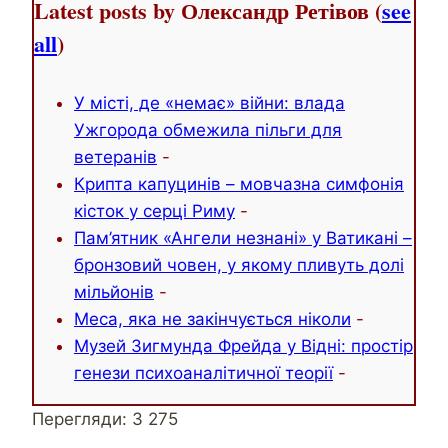
Latest posts by Олександр Ретівов
(
see
all
)
У місті, де «немає» війни: влада
Ужгорода обмежила пільги для
ветеранів
-
Крипта капуцинів – мовчазна симфонія
кісток у серці Риму
-
Пам’ятник «Ангели незнані» у Ватикані –
бронзовий човен, у якому пливуть долі
мільйонів
-
Меса, яка не закінчується ніколи
-
Музей Зигмунда Фрейда у Відні: простір
генези психоаналітичної теорії
-
Перегляди:
3 275