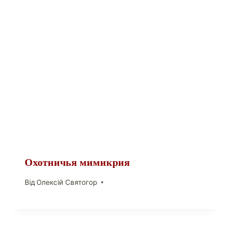
Охотничья мимикрия
Від
Олексій Святогор