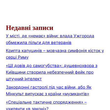
Недавні записи
У місті, де «немає» війни: влада Ужгорода
обмежила пільги для ветеранів
Крипта капуцинів – мовчазна симфонія кісток у
серці Риму
«ШІ довів до самогубства»: душевнохвора з
Київщини створила небезпечний фейк про
штучний інтелект
Закордонні гастролі під час війни, або Як
Мінкульт випускає з країни «музикантів»
«Спеціальне тактичне спорядження» –
ухилянти «в законі»?