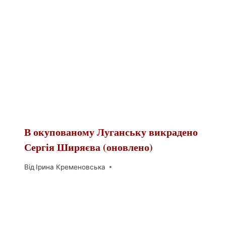
В окупованому Луганську викрадено
Сергія Ширяєва (оновлено)
Від
Ірина Кременовська