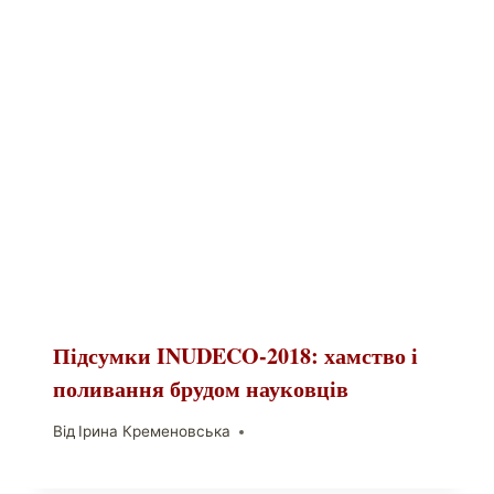
Підсумки INUDECO-2018: хамство і
поливання брудом науковців
Від
Ірина Кременовська