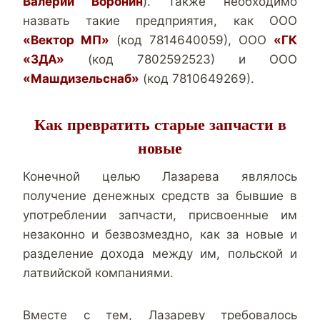
Валерий Воронин
). Также необходимо
назвать такие предприятия, как ООО
«Вектор МП»
(код 7814640059), ООО
«ГК
«ЗДА»
(код 7802592523) и ООО
«Машдизельснаб»
(код 7810649269).
Как превратить старые запчасти в
новые
Конечной целью Лазарева являлось
получение денежных средств за бывшие в
употреблении запчасти, присвоенные им
незаконно и безвозмездно, как за новые и
разделение дохода между им, польской и
латвийской компаниями.
Вместе с тем, Лазареву требовалось