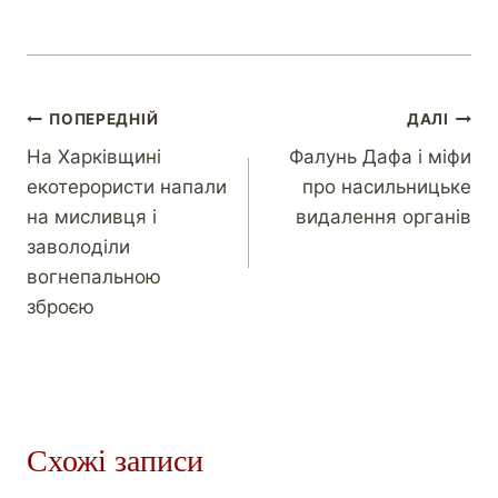
ПОПЕРЕДНІЙ
ДАЛІ
На Харківщині
Фалунь Дафа і міфи
екотерористи напали
про насильницьке
на мисливця і
видалення органів
заволоділи
вогнепальною
зброєю
Схожі записи