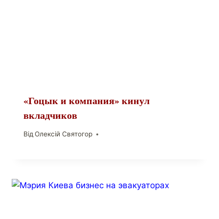
«Гоцык и компания» кинул
вкладчиков
Від
Олексій Святогор