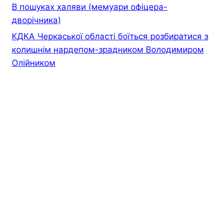
В пошуках халяви (мемуари офiцера-
дворiчника)
КДКА Черкаської області боїться розбиратися з
колишнім нардепом-зрадником Володимиром
Олійником