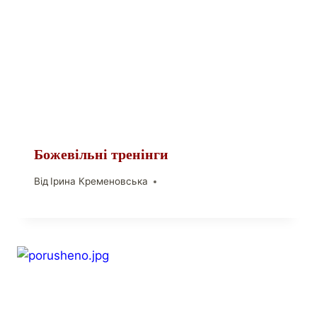
Божевільні тренінги
Від
Ірина Кременовська