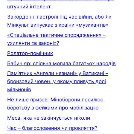
штучний інтелект
Закордонні гастролі під час війни, або Як
Мінкульт випускає з країни «музикантів»
«Спеціальне тактичне спорядження» –
ухилянти «в законі»?
Ролатор-помічник
Бабин яр: спільна могила багатьох народів
Пам’ятник «Ангели незнані» у Ватикані –
бронзовий човен, у якому пливуть долі
мільйонів
Не лише призов: Міноборони посилює
боротьбу з фейками про мобілізацію
Меса, яка не закінчується ніколи
Час – благословення чи прокляття?