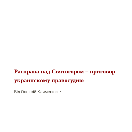
Расправа над Святогором – приговор
украинскому правосудию
Від
Олексій Клименюк