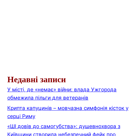
Недавні записи
У місті, де «немає» війни: влада Ужгорода
обмежила пільги для ветеранів
Крипта капуцинів – мовчазна симфонія кісток у
серці Риму
«ШІ довів до самогубства»: душевнохвора з
Київщини створила небезпечний фейк про