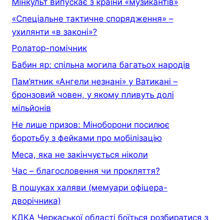
Мінкульт випускає з країни «музикантів»
«Спеціальне тактичне спорядження» –
ухилянти «в законі»?
Ролатор-помічник
Бабин яр: спільна могила багатьох народів
Пам’ятник «Ангели незнані» у Ватикані –
бронзовий човен, у якому пливуть долі
мільйонів
Не лише призов: Міноборони посилює
боротьбу з фейками про мобілізацію
Меса, яка не закінчується ніколи
Час – благословення чи прокляття?
В пошуках халяви (мемуари офiцера-
дворiчника)
КДКА Черкаської області боїться розбиратися з