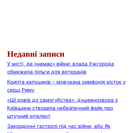
Недавні записи
У місті, де «немає» війни: влада Ужгорода
обмежила пільги для ветеранів
Крипта капуцинів – мовчазна симфонія кісток у
серці Риму
«ШІ довів до самогубства»: душевнохвора з
Київщини створила небезпечний фейк про
штучний інтелект
Закордонні гастролі під час війни, або Як