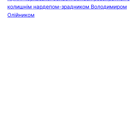
колишнім нардепом-зрадником Володимиром
Олійником