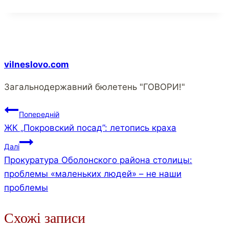
vilneslovo.com
Загальнодержавний бюлетень "ГОВОРИ!"
Навігація
Попередній
ЖК „Покровский посад”: летопись краха
записів
Далі
Прокуратура Оболонского района столицы:
проблемы «маленьких людей» – не наши
проблемы
Схожі записи