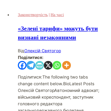
Законотворчість
|
На часі
«Зелені тарифи» можуть бути
визнані незаконними
Від
Олексій Святогор
Поділитися:
Поділитися:The following two tabs
change content below.BioLatest Posts
Олексій СвятогорАвтономний адвокат;
військовий кореспондент, заступник
головного редактора
загальнодержавного бюлетеня