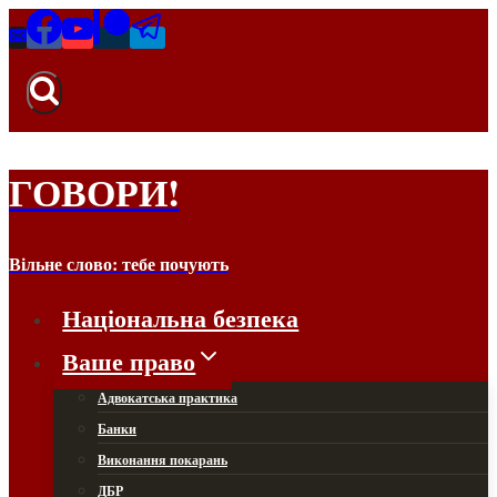
Перейти
до
вмісту
ГОВОРИ!
Вільне слово: тебе почують
Національна безпека
Ваше право
Адвокатська практика
Банки
Виконання покарань
ДБР