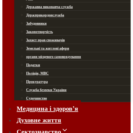
Державна виконавча служба
Держприкордонслужба
Забудовники
Законотворчість
Захист прав споживачів
Земельні та житлові афери
органи місцевого самоврядування
Податки
Поліція, МВС
Прокуратура
Служба безпеки України
Судочинство
Медицина і здоров’я
Духовне життя
Сектознавство