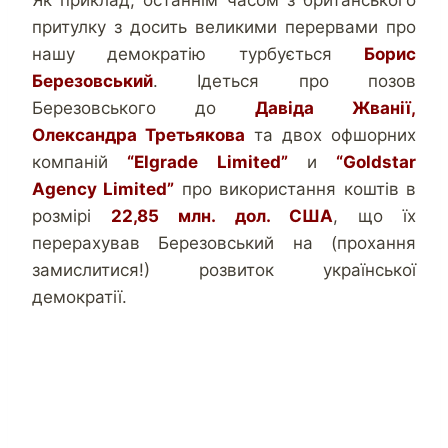
притулку з досить великими перервами про
нашу демократію турбується
Борис
Березовський
. Ідеться про позов
Березовського до
Давіда Жванії,
Олександра Третьякова
та двох офшорних
компаній
“Elgrade Limited”
и
“Goldstar
Agency Limited”
про використання коштів в
розмірі
22,85 млн. дол. США
, що їх
перерахував Березовський на (прохання
замислитися!) розвиток української
демократії.