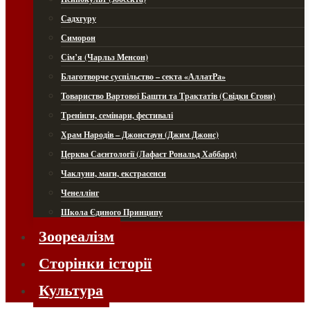
Садхгуру
Симорон
Сім’я (Чарльз Менсон)
Благотворче суспільство – секта «АллатРа»
Товариство Вартової Башти та Трактатів (Свідки Єгови)
Тренінги, семінари, фестивалі
Храм Народів – Джонстаун (Джим Джонс)
Церква Саєнтології (Лафаєт Рональд Хаббард)
Чаклуни, маги, екстрасенси
Ченеллінг
Школа Єдиного Принципу
Зоореалізм
Сторінки історії
Культура