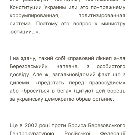
Конституции Украины или это по–прежнему
коррумпированная, политизированная
система. Поэтому это вопрос к министру
юстиции…».
І на здачу, такий собі «правовий лікнеп а-ля
Березовський», напевне, з особистого
досвіду. Але ж, загальновідомий факт, що з
дилеми: «предстать перед правосудием»
або «броситься в бега» (цитую) цей борець
за українську демократію обрав останнє.
Ще в 2002 році проти Бориса Березовського
Генпрокуратурою Російської Федерації