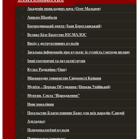
Академія прикладних наук (Олег Мальцев)
Ашрам Шамбали
Богородицький центр (Іоан Береславський)
Велике Біле Братство ЮСМАЛОС
Вихід з деструктивних культів
Загальна інформація про культи: їх сутність і методи впливу
Інші езотеричні та окультні групи
Культ Раджніша (Ошо)
Міжнародне товариство Свідомості Крішни
Муніти – Церква Об’єднання (Церква Уніфікації)
Мунтян. Секта “Відродження”
Нове покоління
Посольство Благословенне Боже для всіх народів (Сандей
Аделаджа)
Псевдоекологічні культи
Псинокульт (зоосекта)