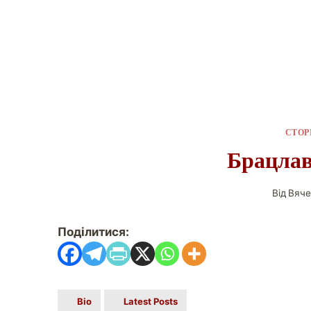
СТОР
Брацлав
Від
Вяче
Поділитися:
Bio
Latest Posts