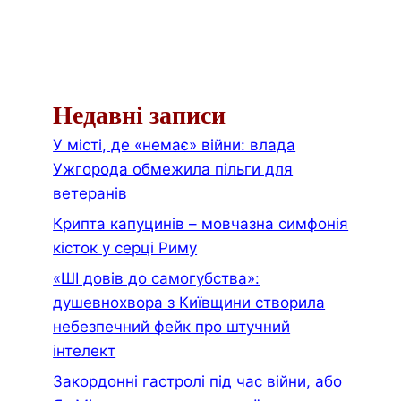
Недавні записи
У місті, де «немає» війни: влада
Ужгорода обмежила пільги для
ветеранів
Крипта капуцинів – мовчазна симфонія
кісток у серці Риму
«ШІ довів до самогубства»:
душевнохвора з Київщини створила
небезпечний фейк про штучний
інтелект
Закордонні гастролі під час війни, або