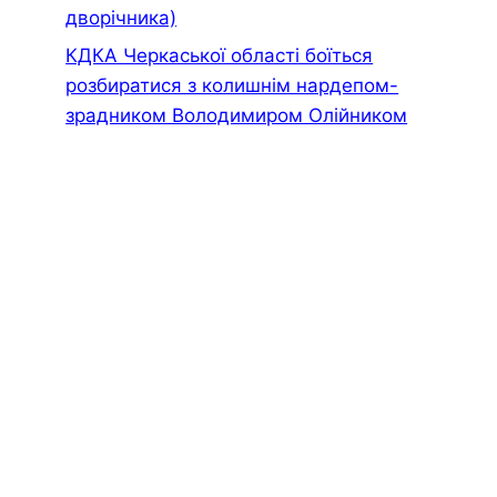
дворiчника)
КДКА Черкаської області боїться
розбиратися з колишнім нардепом-
зрадником Володимиром Олійником