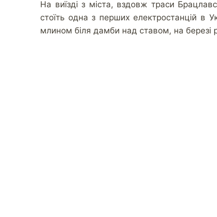
На виїзді з міста, вздовж траси Брацлавс
стоїть одна з перших електростанцій в Ук
млином біля дамби над ставом, на березі рі