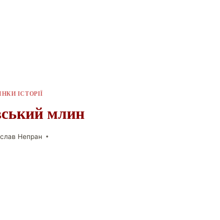
ІНКИ ІСТОРІЇ
ський млин
слав Непран