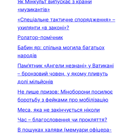
Як Мінкульт випускає з країни
«музикантів»
«Спеціальне тактичне спорядження» –
ухилянти «в законі»?
Ролатор-помічник
Бабин яр: спільна могила багатьох
народів
Пам’ятник «Ангели незнані» у Ватикані
– бронзовий човен, у якому пливуть
долі мільйонів
Не лише призов: Міноборони посилює
боротьбу з фейками про мобілізацію
Меса, яка не закінчується ніколи
Час – благословення чи прокляття?
В пошуках халяви (мемуари офiцера-