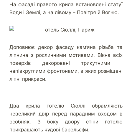
На фасаді правого крила встановлені статуї
Води і Землі, а на лівому – Повітря й Вогню.
Доповнює декор фасаду кам’яна різьба та
ліпнина з рослинними мотивами. Вікна всіх
поверхів декоровані трикутними і
напівкруглими фронтонами, в яких розміщені
ліпні прикраси.
Два крила готелю Сюллі обрамляють
невеликий двір перед парадним входом в
особняк. З боку двору стіни готелю
прикрашають чудові барельєфи.