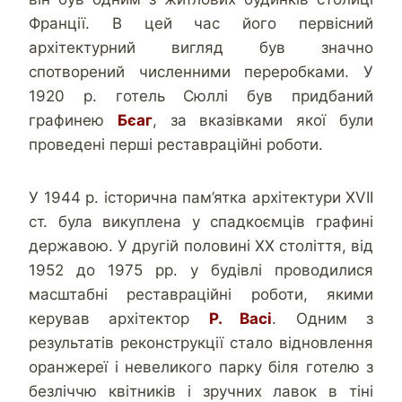
Франції. В цей час його первісний
архітектурний вигляд був значно
спотворений численними переробками. У
1920 р. готель Сюллі був придбаний
графинею
Бєаг
, за вказівками якої були
проведені перші реставраційні роботи.
У 1944 р. історична пам’ятка архітектури XVII
ст. була викуплена у спадкоємців графині
державою. У другій половині ХХ століття, від
1952 до 1975 рр. у будівлі проводилися
масштабні реставраційні роботи, якими
керував архітектор
Р. Васі
. Одним з
результатів реконструкції стало відновлення
оранжереї і невеликого парку біля готелю з
безліччю квітників і зручних лавок в тіні