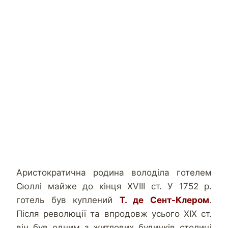
Аристократична родина володіла готелем
Сюллі майже до кінця XVIII ст. У 1752 р.
готель був куплений
Т. де Сент-Клером
.
Після революції та впродовж усього XIX ст.
він був одним з житлових будинків столиці