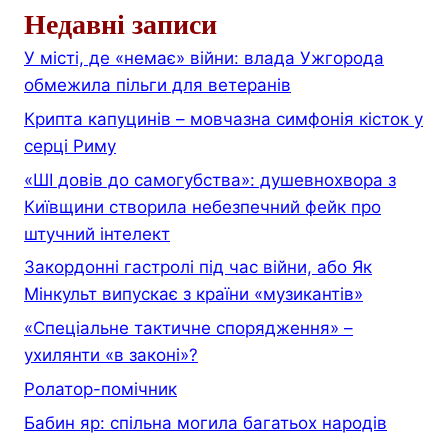
Недавні записи
У місті, де «немає» війни: влада Ужгорода
обмежила пільги для ветеранів
Крипта капуцинів – мовчазна симфонія кісток у
серці Риму
«ШІ довів до самогубства»: душевнохвора з
Київщини створила небезпечний фейк про
штучний інтелект
Закордонні гастролі під час війни, або Як
Мінкульт випускає з країни «музикантів»
«Спеціальне тактичне спорядження» –
ухилянти «в законі»?
Ролатор-помічник
Бабин яр: спільна могила багатьох народів