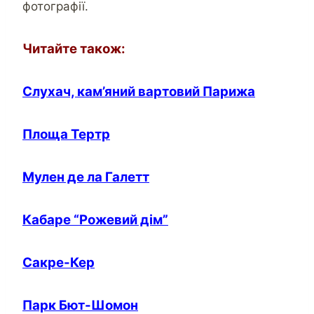
фотографії.
Читайте також:
Слухач, кам’яний вартовий Парижа
Площа Тертр
Мулен де ла Галетт
Кабаре “Рожевий дім”
Сакре-Кер
Парк Бют-Шомон