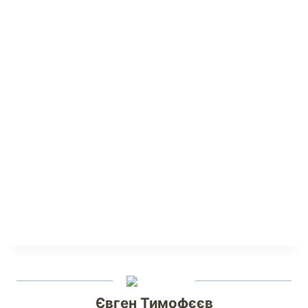
Євген Тимофєєв