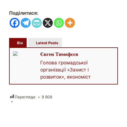
Поділитися:
Bio
Latest Posts
Євген Тимофєєв
Голова громадської
організації «Захист і
розвиток», економіст
Перегляди:
9 908