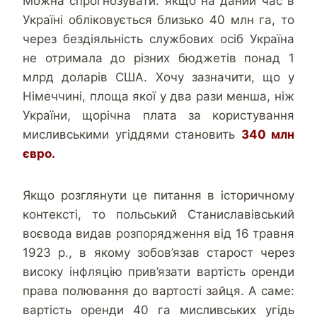
Можна спрогнозувати: якщо на даний час в
Україні обліковується близько 40 млн га, то
через бездіяльність службових осіб Україна
не отримала до різних бюджетів понад 1
млрд доларів США. Хочу зазначити, що у
Німеччині, площа якої у два рази менша, ніж
України, щорічна плата за користування
мисливськими угіддями становить
340 млн
євро.
Якщо розглянути це питання в історичному
контексті, то польський Станиславівський
воєвода видав розпорядження від 16 травня
1923 р., в якому зобов’язав старост через
високу інфляцію прив’язати вартість оренди
права полювання до вартості зайця. А саме:
вартість оренди 40 га мисливських угідь