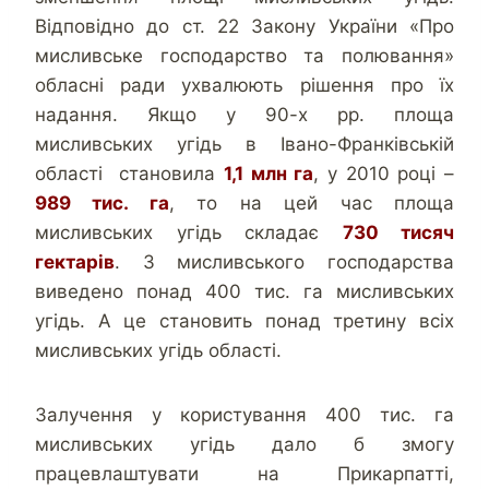
Відповідно до ст. 22 Закону України «Про
мисливське господарство та полювання»
обласні ради ухвалюють рішення про їх
надання. Якщо у 90-х рр. площа
мисливських угідь в Івано-Франківській
області становила
1,1 млн га
, у 2010 році –
989 тис. га
, то на цей час площа
мисливських угідь складає
730 тисяч
гектарів
. З мисливського господарства
виведено понад 400 тис. га мисливських
угідь. А це становить понад третину всіх
мисливських угідь області.
Залучення у користування 400 тис. га
мисливських угідь дало б змогу
працевлаштувати на Прикарпатті,