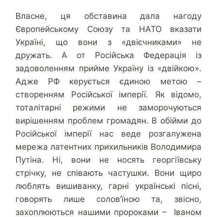
Власне, ця обставина дала нагоду
Європейському Союзу та НАТО вказати
Україні, що вони з «двієчниками» не
дружать. А от Російська Федерація із
задоволенням прийме Україну із «двійкою».
Адже РФ керується єдиною метою –
створенням Російської імперії. Як відомо,
тоталітарні режими не заморочуються
вирішенням проблем громадян. В обійми до
Російської імперії нас веде розгалужена
мережа латентних прихильників Володимира
Путіна. Ні, вони не носять георгіївську
стрічку, не співають частушки. Вони щиро
люблять вишиванку, гарні українські пісні,
говорять лише солов’їною та, звісно,
захоплюються нашими пророками – Іваном