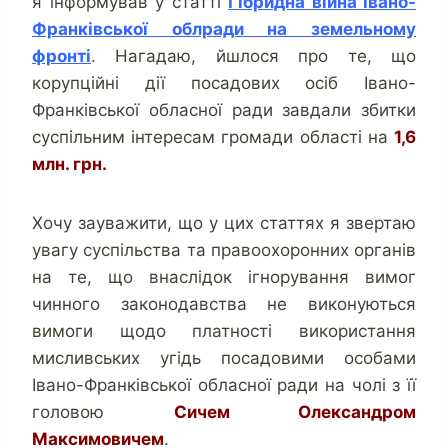
я інформував у статті
Гібридна війна Івано-
Франківської облради на земельному
фронті
. Нагадаю, йшлося про те, що
корупційні дії посадових осіб Івано-
Франківської обласної ради завдали збитки
суспільним інтересам громади області на
1,6
млн. грн.
Хочу зауважити, що у цих статтях я звертаю
увагу суспільства та правоохоронних органів
на те, що внаслідок ігнорування вимог
чинного законодавства не виконуються
вимоги щодо платності використання
мисливських угідь посадовими особами
Івано-Франківської обласної ради на чолі з її
головою
Сичем Олександром
Максимовичем
.