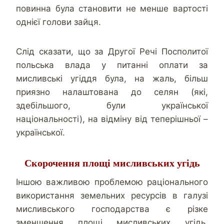
повинна була становити не менше вартості
однієї голови зайця.
Слід сказати, що за Другої Речі Посполитої
польська влада у питанні оплати за
мисливські угіддя була, на жаль, більш
приязно налаштована до селян (які,
здебільшого, були української
національності), на відміну від теперішньої –
української.
Скорочення площі мисливських угідь
Іншою важливою проблемою раціонального
використання земельних ресурсів в галузі
мисливського господарства є різке
зменшення площі мисливських угідь.