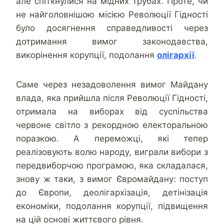
але спіткнулися на мідних трубах. Проте, чи
не найголовнішою місією Революції Гідності
було досягнення справедливості через
дотримання вимог законодавства,
викорінення корупції, подолання
олігархії
.
Саме через незадоволення вимог Майдану
влада, яка прийшла після Революції Гідності,
отримала на виборах від суспільства
червоне світло з рекордною електоральною
поразкою. А переможці, які тепер
реалізовують волю народу, виграли вибори з
передвиборчою програмою, яка складалася,
знову ж таки, з вимог Євромайдану: поступ
до Європи, деолігархізація, детінізація
економіки, подолання корупції, підвищення
на цій основі життєвого рівня.