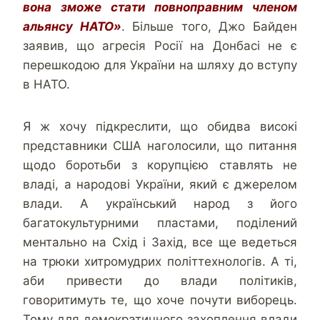
вона зможе стати повноправним членом
альянсу НАТО»
. Більше того, Джо Байден
заявив, що агресія Росії на Донбасі не є
перешкодою для України на шляху до вступу
в НАТО.
Я ж хочу підкреслити, що обидва високі
представники США наголосили, що питання
щодо боротьби з корупцією ставлять не
владі, а народові України, який є джерелом
влади. А український народ з його
багатокультурними пластами, поділений
ментально на Схід і Захід, все ще ведеться
на трюки хитромудрих політтехнологів. А ті,
аби привести до влади політиків,
говоритимуть те, що хоче почути виборець.
Тому для демократичного захоплення влади