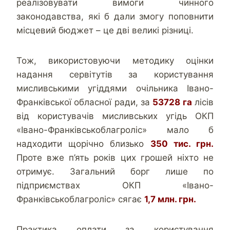
реалізовувати вимоги чинного
законодавства, які б дали змогу поповнити
місцевий бюджет – це дві великі різниці.
Тож, використовуючи методику оцінки
надання сервітутів за користування
мисливськими угіддями очільника Івано-
Франківської обласної ради, за
53728 га
лісів
від користувачів мисливських угідь ОКП
«Івано-Франківськоблагроліс» мало б
надходити щорічно близько
350 тис. грн.
Проте вже п’ять років цих грошей ніхто не
отримує. Загальний борг лише по
підприємствах ОКП «Івано-
Франківськоблагроліс» сягає
1,7 млн. грн.
Практика оплати за користування