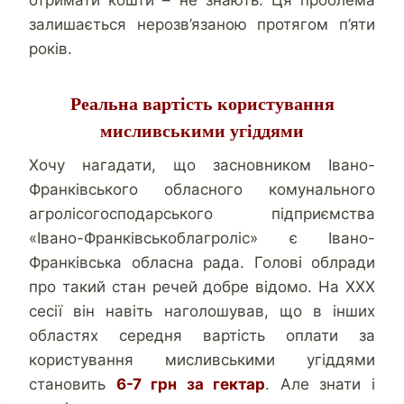
отримати кошти – не знають. Ця проблема
залишається нерозв’язаною протягом п’яти
років.
Реальна вартість користування
мисливськими угіддями
Хочу нагадати, що засновником Івано-
Франківського обласного комунального
агролісогосподарського підприємства
«Івано-Франківськоблагроліс» є Івано-
Франківська обласна рада. Голові облради
про такий стан речей добре відомо. На ХХХ
сесії він навіть наголошував, що в інших
областях середня вартість оплати за
користування мисливськими угіддями
становить
6-7 грн за гектар
. Але знати і