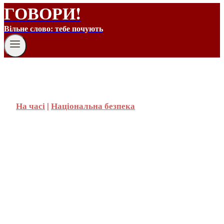
ГОВОРИ!
Вільне слово: тебе почують
На часі
|
Національна безпека