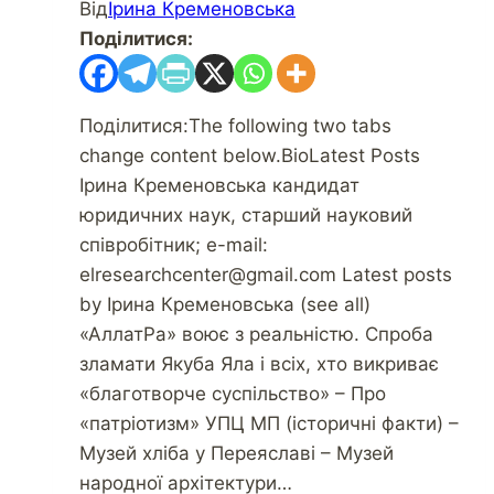
Від
Ірина Кременовська
Поділитися:
Поділитися:The following two tabs
change content below.BioLatest Posts
Ірина Кременовська кандидат
юридичних наук, старший науковий
співробітник; e-mail:
elresearchcenter@gmail.com Latest posts
by Ірина Кременовська (see all)
«АллатРа» воює з реальністю. Спроба
зламати Якуба Яла і всіх, хто викриває
«благотворче суспільство» – Про
«патріотизм» УПЦ МП (історичні факти) –
Музей хліба у Переяславі – Музей
народної архітектури…