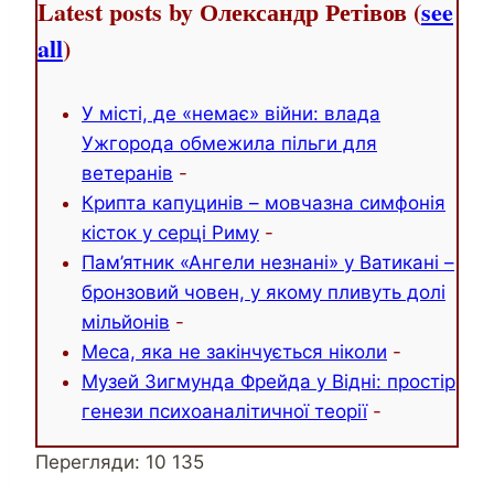
Latest posts by Олександр Ретівов
(
see
all
)
У місті, де «немає» війни: влада
Ужгорода обмежила пільги для
ветеранів
-
Крипта капуцинів – мовчазна симфонія
кісток у серці Риму
-
Пам’ятник «Ангели незнані» у Ватикані –
бронзовий човен, у якому пливуть долі
мільйонів
-
Меса, яка не закінчується ніколи
-
Музей Зигмунда Фрейда у Відні: простір
генези психоаналітичної теорії
-
Перегляди:
10 135