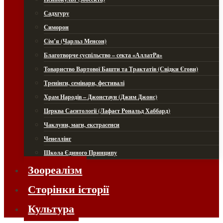
Садхгуру
Симорон
Сім’я (Чарльз Менсон)
Благотворче суспільство – секта «АллатРа»
Товариство Вартової Башти та Трактатів (Свідки Єгови)
Тренінги, семінари, фестивалі
Храм Народів – Джонстаун (Джим Джонс)
Церква Саєнтології (Лафаєт Рональд Хаббард)
Чаклуни, маги, екстрасенси
Ченеллінг
Школа Єдиного Принципу
Зоореалізм
Сторінки історії
Культура