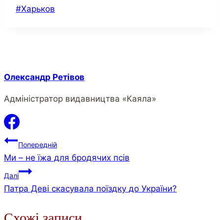
Позначки
#
Харьков
запису:
Олександр Ретівов
Адміністратор видавництва «Каяла»
Навігація
Попередній
Ми – не їжа для бродячих псів
записів
Далі
Патра Деві скасувала поїздку до України?
Схожі записи