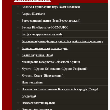
Академія прикладних наук (Олег Мальцев)
Ашрам Шамбали
Богородицький центр (Іоан Береславський)
Велике Біле Братство ЮСМАЛОС
Вихід з деструктивних культів
Загальна інформація про культи: їх сутність і методи впливу
Інші езотеричні та окультні групи
Культ Раджніша (Ошо)
Міжнародне товариство Свідомості Крішни
Муніти – Церква Об’єднання (Церква Уніфікації)
Мунтян. Секта “Відродження”
Нове покоління
Посольство Благословенне Боже для всіх народів (Сандей
Аделаджа)
Псевдоекологічні культи
Псинокульт (зоосекта)