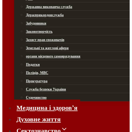
Державна виконавча служба
Держприкордонслужба
Забудовники
Законотворчість
Захист прав споживачів
Земельні та житлові афери
органи місцевого самоврядування
Податки
Поліція, МВС
Прокуратура
Служба безпеки України
Судочинство
Медицина і здоров’я
Духовне життя
Сектознавство