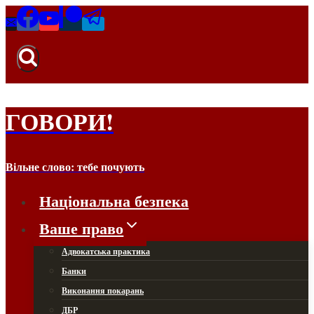
Перейти
до
вмісту
ГОВОРИ!
Вільне слово: тебе почують
Національна безпека
Ваше право
Адвокатська практика
Банки
Виконання покарань
ДБР