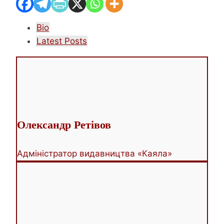
The
Bio
following
Latest Posts
two
tabs
change
content
below.
Олександр Ретівов
Адміністратор видавництва «Каяла»