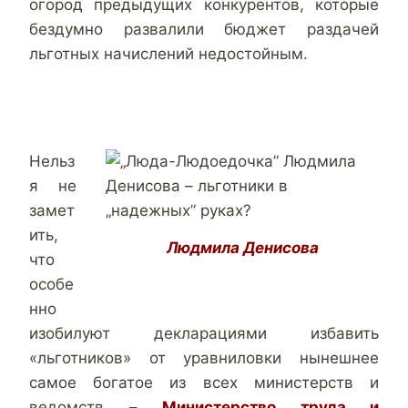
огород предыдущих конкурентов, которые
бездумно развалили бюджет раздачей
льготных начислений недостойным.
Нельз
я не
замет
ить,
Людмила Денисова
что
особе
нно
изобилуют декларациями избавить
«льготников» от уравниловки нынешнее
самое богатое из всех министерств и
ведомств –
Министерство труда и