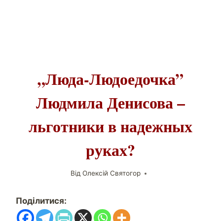
„Люда-Людоедочка”
Людмила Денисова –
льготники в надежных
руках?
Від
Олексій Святогор
Поділитися: