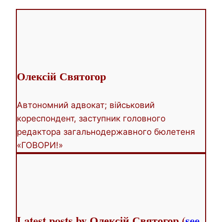
two
tabs
change
content
below.
Олексій Святогор
Автономний адвокат; військовий
кореспондент, заступник головного
редактора загальнодержавного бюлетеня
«ГОВОРИ!»
Latest posts by Олексій Святогор
(
see