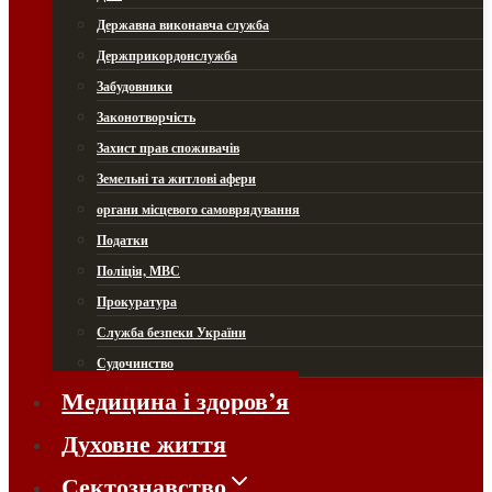
Державна виконавча служба
Держприкордонслужба
Забудовники
Законотворчість
Захист прав споживачів
Земельні та житлові афери
органи місцевого самоврядування
Податки
Поліція, МВС
Прокуратура
Служба безпеки України
Судочинство
Медицина і здоров’я
Духовне життя
Сектознавство