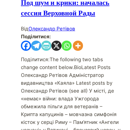
Под шум и крики: началась
сессия Верховной Рады
Від
Олександр Ретівов
Поділитися:
Поділитися:The following two tabs
change content below.BioLatest Posts
Олександр Ретівов Адміністратор
видавництва «Каяла» Latest posts by
Олександр Ретівов (see all) У місті, де
«немає» війни: влада Ужгорода
обмежила пільги для ветеранів –
Крипта капуцинів – мовчазна симфонія
кісток у серці Риму – Пам’ятник «Ангели