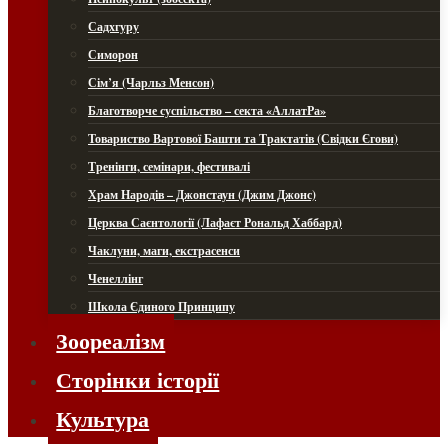
Садхгуру
Симорон
Сім’я (Чарльз Менсон)
Благотворче суспільство – секта «АллатРа»
Товариство Вартової Башти та Трактатів (Свідки Єгови)
Тренінги, семінари, фестивалі
Храм Народів – Джонстаун (Джим Джонс)
Церква Саєнтології (Лафаєт Рональд Хаббард)
Чаклуни, маги, екстрасенси
Ченеллінг
Школа Єдиного Принципу
Зоореалізм
Сторінки історії
Культура