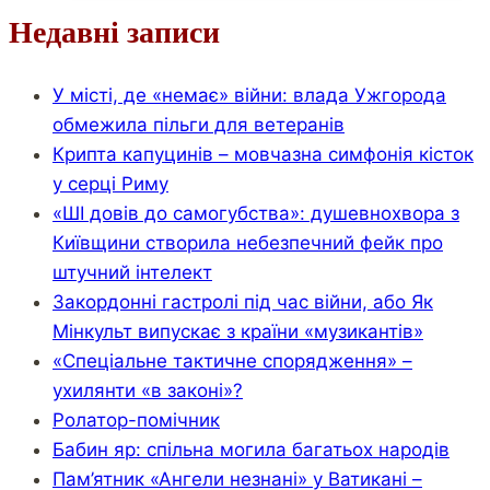
сидеть
Недавні записи
в
тюрьме?
У місті, де «немає» війни: влада Ужгорода
обмежила пільги для ветеранів
Крипта капуцинів – мовчазна симфонія кісток
у серці Риму
«ШІ довів до самогубства»: душевнохвора з
Київщини створила небезпечний фейк про
штучний інтелект
Закордонні гастролі під час війни, або Як
Мінкульт випускає з країни «музикантів»
«Спеціальне тактичне спорядження» –
ухилянти «в законі»?
Ролатор-помічник
Бабин яр: спільна могила багатьох народів
Пам’ятник «Ангели незнані» у Ватикані –