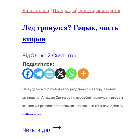
Ваше право
|
Шахраї, аферисти, лохотрони
Лед тронулся? Гоцык, часть
вторая
Від
Олексій Святогор
Поділитися:
Нам удалось обратится непосредственно к автору данного
материала, Алексею Святогору с просьбой прокомментировать,
как все же развиваются события, описанные им в приведенной
публикации
Лед
Читати далі
тронулся?