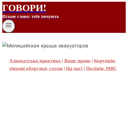
ГОВОРИ!
Вільне слово: тебе почують
Адвокатська практика
|
Ваше право
|
Корупція,
тіньові оборудки, схеми
|
На часі
|
Поліція, МВС