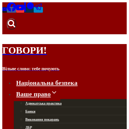
Перейти
до
вмісту
ГОВОРИ!
Вільне слово: тебе почують
Національна безпека
Ваше право
Адвокатська практика
Банки
Виконання покарань
ДБР