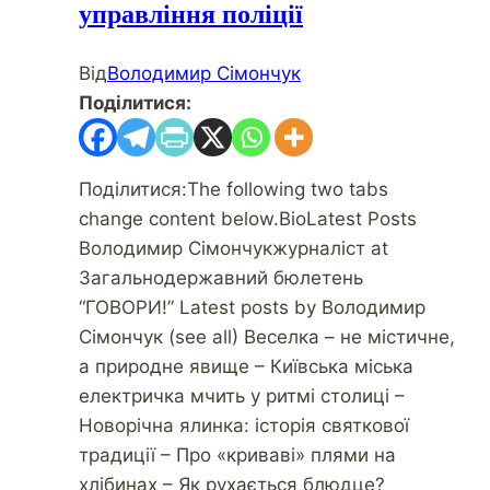
управління поліції
Від
Володимир Сімончук
Поділитися:
Поділитися:The following two tabs
change content below.BioLatest Posts
Володимир Сімончукжурналіст at
Загальнодержавний бюлетень
“ГОВОРИ!” Latest posts by Володимир
Сімончук (see all) Веселка – не містичне,
а природне явище – Київська міська
електричка мчить у ритмі столиці –
Новорічна ялинка: історія святкової
традиції – Про «криваві» плями на
хлібинах – Як рухається блюдце?