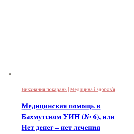
Гоцык,
часть
вторая
Виконання покарань
|
Медицина і здоров'я
Медицинская помощь в
Бахмутском УИН (№ 6), или
Нет денег – нет лечения