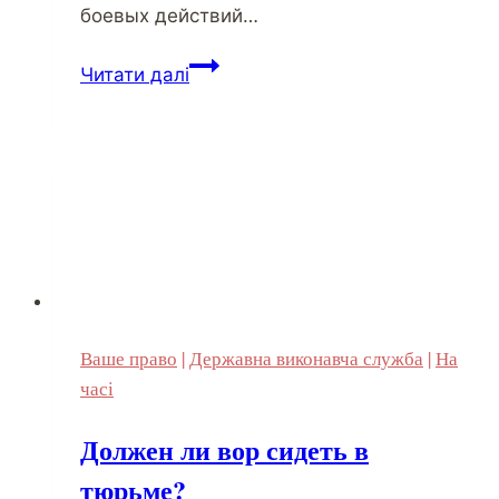
боевых действий…
Милицейская
Читати далі
крыша
эвакуаторов
–
объяснение
безнаказанности?
Ваше право
|
Державна виконавча служба
|
На
часі
Должен ли вор сидеть в
тюрьме?