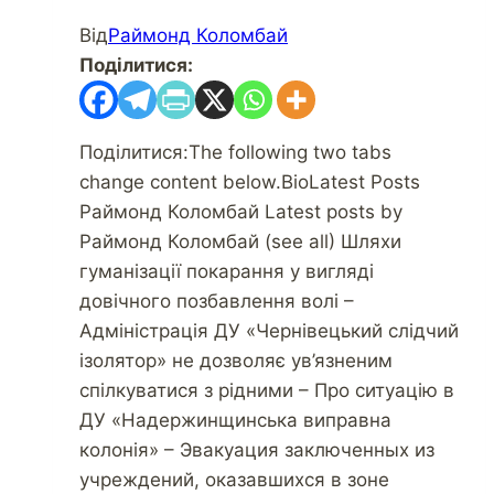
Від
Раймонд Коломбай
Поділитися:
Поділитися:The following two tabs
change content below.BioLatest Posts
Раймонд Коломбай Latest posts by
Раймонд Коломбай (see all) Шляхи
гуманізації покарання у вигляді
довічного позбавлення волі –
Адміністрація ДУ «Чернівецький слідчий
ізолятор» не дозволяє ув’язненим
спілкуватися з рідними – Про ситуацію в
ДУ «Надержинщинська виправна
колонія» – Эвакуация заключенных из
учреждений, оказавшихся в зоне