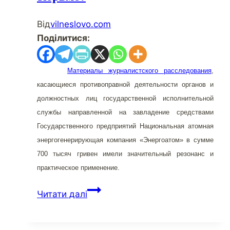
Від
vilneslovo.com
Поділитися:
Материал
ы журналистского расследования
,
касающиеся противоправной деятельности органов и
должностных лиц государственной исполнительной
службы направленной на завладение средствами
Государственного предприятий Национальная атомная
энергогенерирующая компания «Энергоатом» в сумме
700 тысяч гривен имели значительный резонанс и
практическое применение.
Должен
Читати далі
ли
вор