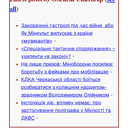
all
)
Закордонні гастролі під час війни, або
Як Мінкульт випускає з країни
«музикантів»
-
«Спеціальне тактичне спорядження» –
ухилянти «в законі»?
-
Не лише призов: Міноборони посилює
боротьбу з фейками про мобілізацію
-
КДКА Черкаської області боїться
розбиратися з колишнім нардепом-
зрадником Володимиром Олійником
-
Інструкція діє, впливу немає: про
застосування поліграфа у Мін’юсті та
ДКВС
-