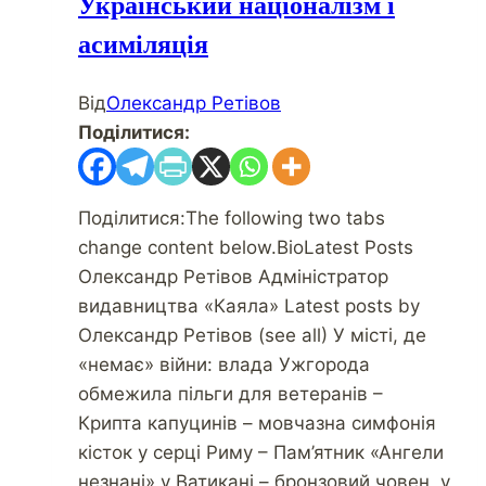
Український націоналізм і
асиміляція
Від
Олександр Ретівов
Поділитися:
Поділитися:The following two tabs
change content below.BioLatest Posts
Олександр Ретівов Адміністратор
видавництва «Каяла» Latest posts by
Олександр Ретівов (see all) У місті, де
«немає» війни: влада Ужгорода
обмежила пільги для ветеранів –
Крипта капуцинів – мовчазна симфонія
кісток у серці Риму – Пам’ятник «Ангели
незнані» у Ватикані – бронзовий човен, у