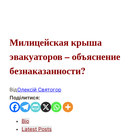
Милицейская крыша
эвакуаторов – объяснение
безнаказанности?
Від
Олексій Святогор
Поділитися:
The
Bio
following
Latest Posts