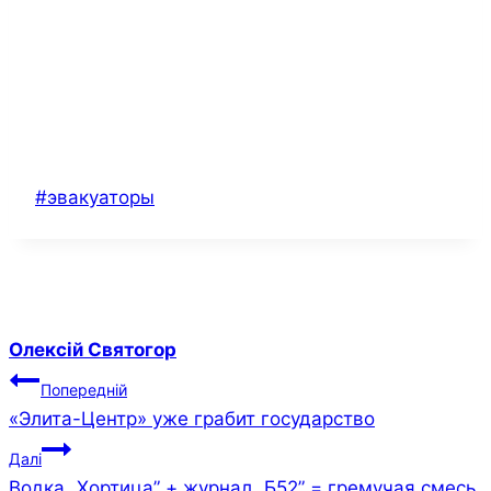
Позначки
#
эвакуаторы
запису:
Олексій Святогор
Навігація
Попередній
«Элита-Центр» уже грабит государство
записів
Далі
Водка „Хортица” + журнал „Б52” = гремучая смесь