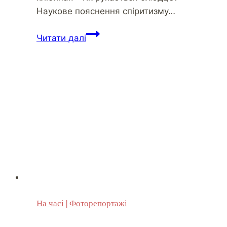
Наукове пояснення спіритизму…
Милицейская
Читати далі
крыша
эвакуаторов
–
объяснение
безнаказанности?
На часі
|
Фоторепортажі