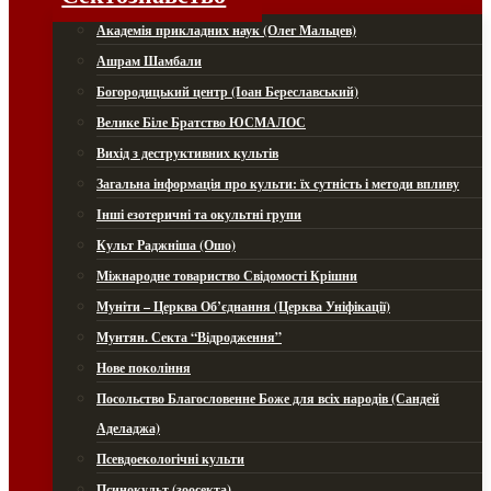
Академія прикладних наук (Олег Мальцев)
Ашрам Шамбали
Богородицький центр (Іоан Береславський)
Велике Біле Братство ЮСМАЛОС
Вихід з деструктивних культів
Загальна інформація про культи: їх сутність і методи впливу
Інші езотеричні та окультні групи
Культ Раджніша (Ошо)
Міжнародне товариство Свідомості Крішни
Муніти – Церква Об’єднання (Церква Уніфікації)
Мунтян. Секта “Відродження”
Нове покоління
Посольство Благословенне Боже для всіх народів (Сандей
Аделаджа)
Псевдоекологічні культи
Псинокульт (зоосекта)